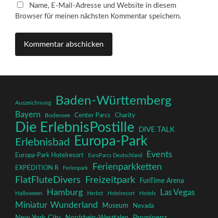
Name, E-Mail-Adresse und Website in diesem
Browser für meinen nächsten Kommentar speichern.
Baden-Württemberg
Auszeichnung
Bayern
Charity
Center Parcs
Bodensee
Die ErlebnisPostille
DIVE TALK
Europa-Park
Erlebnisbad
Events
Europa-Park Hotelresort
EuroParcs Deutschland
Ferienparkketten
EXPEDITION R
Ferienpark
FlatFluteDivers
Freizeitpark
FunTime Arena
Hamburg
Las Vegas
Halloween
Herbst
Hotelresort
Hotels
Miniatur Wunderland
Museum
Nevada
New York City
Prominenz