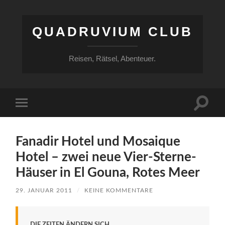
QUADRUVIUM CLUB
Reisen, Rätsel, Abenteuer.
Suchfe
Mobile-
ein-/a
Menü
ein-/ausblenden
Fanadir Hotel und Mosaique
Hotel – zwei neue Vier-Sterne-
Häuser in El Gouna, Rotes Meer
29. JANUAR 2011
/
KEINE KOMMENTARE
DIE ZEITEN ÄNDERN SICH.