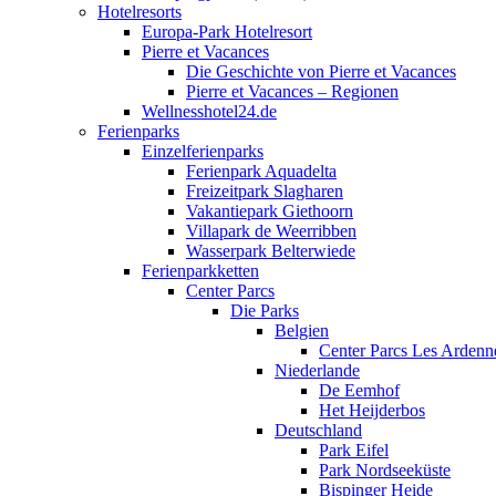
Hotelresorts
Europa-Park Hotelresort
Pierre et Vacances
Die Geschichte von Pierre et Vacances
Pierre et Vacances – Regionen
Wellnesshotel24.de
Ferienparks
Einzelferienparks
Ferienpark Aquadelta
Freizeitpark Slagharen
Vakantiepark Giethoorn
Villapark de Weerribben
Wasserpark Belterwiede
Ferienparkketten
Center Parcs
Die Parks
Belgien
Center Parcs Les Ardenn
Niederlande
De Eemhof
Het Heijderbos
Deutschland
Park Eifel
Park Nordseeküste
Bispinger Heide