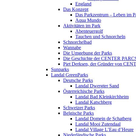
England
Das Konzept
Das Parkzentrum – Leben im P
Aqua Mundo
Aktivitäten im Park
Abenteuergolf
Tauchen und Schnorcheln
Schnorchelbad
Wannabe
Die Umgebung der Parks
Die Geschichte der CENTER PARC
Piet Derksen, der Gründer von C
Sunparks
Landal GreenParks
Deutsche Parks
Landal Dwergter Sand
Österreichische Parks
Landal Bad Kleinkirchheim
Landal Katschberg
Schweizer Parks
Belgische Parks
Landal Domein de Schatberg
Landal Mooi Zutendaal
Landal Village L’Eau d’Heure
Niederländische Parks