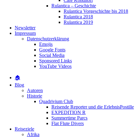
Café Konditori
Rulantica – Geschichte
Rulantica Vorgeschichte bis 2018
Rulantica 2018
Rulantica 2019
Newsletter
Impressum
Datenschutzerklärung
Emojis
Google Fonts
Social Media
Sponsored Links
YouTube Videos
🏠
Blog
Autoren
Historie
Quadrivium Club
Reisende Reporter und die ErlebnisPostille
EXPEDITION R
Summertime Parcs
Flat Flute Divers
Reiseziele
Afrika