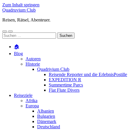
Zum Inhalt springen
Quadruvium Club
Reisen, Rätsel, Abenteuer.
Mobile-
Suchfeld
Suchen
Menü
ein-/ausblenden
nach:
ein-/ausblenden
🏠
Blog
Autoren
Historie
Quadrivium Club
Reisende Reporter und die ErlebnisPostille
EXPEDITION R
Summertime Parcs
Flat Flute Divers
Reiseziele
Afrika
Europa
Albanien
Bulgarien
Dänemark
Deutschland