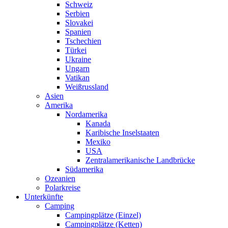
Schweiz
Serbien
Slovakei
Spanien
Tschechien
Türkei
Ukraine
Ungarn
Vatikan
Weißrussland
Asien
Amerika
Nordamerika
Kanada
Karibische Inselstaaten
Mexiko
USA
Zentralamerikanische Landbrücke
Südamerika
Ozeanien
Polarkreise
Unterkünfte
Camping
Campingplätze (Einzel)
Campingplätze (Ketten)