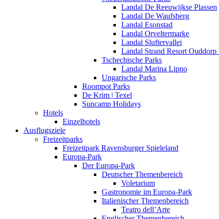
Landal De Reeuwijkse Plassen
Landal De Waufsberg
Landal Esonstad
Landal Orveltermarke
Landal Sluftervallei
Landal Strand Resort Ouddorp
Tschechische Parks
Landal Marina Lipno
Ungarische Parks
Roompot Parks
De Krim | Texel
Suncamp Holidays
Hotels
Einzelhotels
Ausflugsziele
Freizeitparks
Freizeitpark Ravensburger Spieleland
Europa-Park
Der Europa-Park
Deutscher Themenbereich
Voletarium
Gastronomie im Europa-Park
Italienischer Themenbereich
Teatro dell’Arte
Englischer Themenbereich