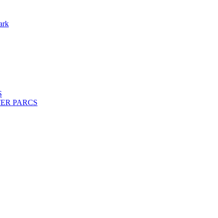
ark
S
ENTER PARCS