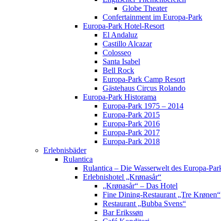
Globe Theater
Confertainment im Europa-Park
Europa-Park Hotel-Resort
El Andaluz
Castillo Alcazar
Colosseo
Santa Isabel
Bell Rock
Europa-Park Camp Resort
Gästehaus Circus Rolando
Europa-Park Historama
Europa-Park 1975 – 2014
Europa-Park 2015
Europa-Park 2016
Europa-Park 2017
Europa-Park 2018
Erlebnisbäder
Rulantica
Rulantica – Die Wasserwelt des Europa-Par
Erlebnishotel „Krønasår“
„Krønasår“ – Das Hotel
Fine Dining-Restaurant „Tre Krønen“
Restaurant „Bubba Svens“
Bar Erikssøn