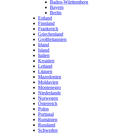
Baden-Württemberg
Bayern
Berlin
Estland
Finnland
Frankreich
Griechenland
Großbritannien
Irland
Island
Italien
Kroatien
Letland
Litauen
Mazedonien
Moldavien
Montenegro
Niederlande
Norwegen
Österreich
Polen
Portugal
Rumänien
Russland
Schweden