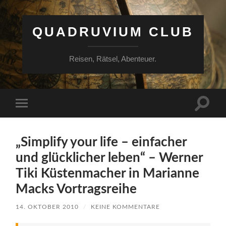
QUADRUVIUM CLUB
Reisen, Rätsel, Abenteuer.
Suchfe
Mobile-
ein-/a
Menü
ein-/ausblenden
„Simplify your life – einfacher
und glücklicher leben“ – Werner
Tiki Küstenmacher in Marianne
Macks Vortragsreihe
14. OKTOBER 2010
/
KEINE KOMMENTARE