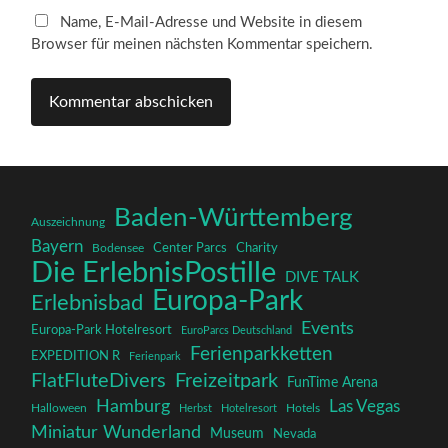
Name, E-Mail-Adresse und Website in diesem
Browser für meinen nächsten Kommentar speichern.
Baden-Württemberg
Auszeichnung
Bayern
Charity
Center Parcs
Bodensee
Die ErlebnisPostille
DIVE TALK
Europa-Park
Erlebnisbad
Events
Europa-Park Hotelresort
EuroParcs Deutschland
Ferienparkketten
EXPEDITION R
Ferienpark
FlatFluteDivers
Freizeitpark
FunTime Arena
Hamburg
Las Vegas
Halloween
Herbst
Hotelresort
Hotels
Miniatur Wunderland
Museum
Nevada