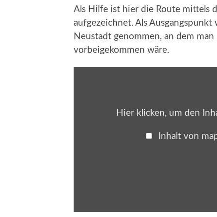
Als Hilfe ist hier die Route mitte
aufgezeichnet. Als Ausgangspunkt w
Neustadt genommen, an dem man be
vorbeigekommen wäre.
Inhalt
von
maps.google.de
anzeigen
Hier klicken, um den Inh
Inhalt von ma