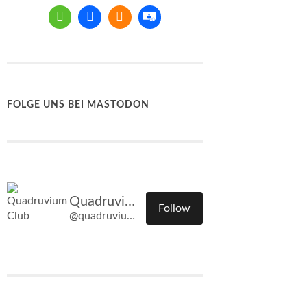
FOLGE UNS BEI MASTODON
Quadruvium Club
Follow
@quadruvium.club@quadruvium.club