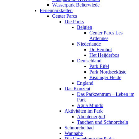
Wasserpark Belterwiede
Ferienparkketten
Center Parcs
Die Parks
Belgien
Center Parcs Les
Ardennes
Niederlande
De Eemhof
Het Heijderbos
Deutschland
Park Eifel
Park Nordseeküste
Bispinger Heide
England
Das Konzept
Das Parkzentrum – Leben im
Park
Aqua Mundo
Aktivitäten im Park
Abenteuergolf
Tauchen und Schnorcheln
Schnorchelbad
Wannabe
Die Umgebung der Parks