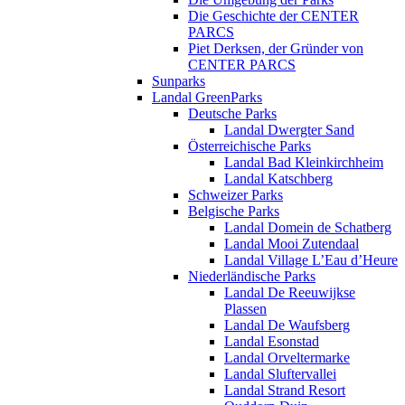
Die Geschichte der CENTER
PARCS
Piet Derksen, der Gründer von
CENTER PARCS
Sunparks
Landal GreenParks
Deutsche Parks
Landal Dwergter Sand
Österreichische Parks
Landal Bad Kleinkirchheim
Landal Katschberg
Schweizer Parks
Belgische Parks
Landal Domein de Schatberg
Landal Mooi Zutendaal
Landal Village L’Eau d’Heure
Niederländische Parks
Landal De Reeuwijkse
Plassen
Landal De Waufsberg
Landal Esonstad
Landal Orveltermarke
Landal Sluftervallei
Landal Strand Resort