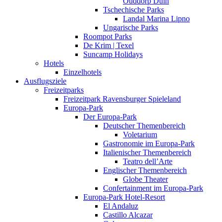
Ouddorp Duin
Tschechische Parks
Landal Marina Lipno
Ungarische Parks
Roompot Parks
De Krim | Texel
Suncamp Holidays
Hotels
Einzelhotels
Ausflugsziele
Freizeitparks
Freizeitpark Ravensburger Spieleland
Europa-Park
Der Europa-Park
Deutscher Themenbereich
Voletarium
Gastronomie im Europa-Park
Italienischer Themenbereich
Teatro dell’Arte
Englischer Themenbereich
Globe Theater
Confertainment im Europa-Park
Europa-Park Hotel-Resort
El Andaluz
Castillo Alcazar