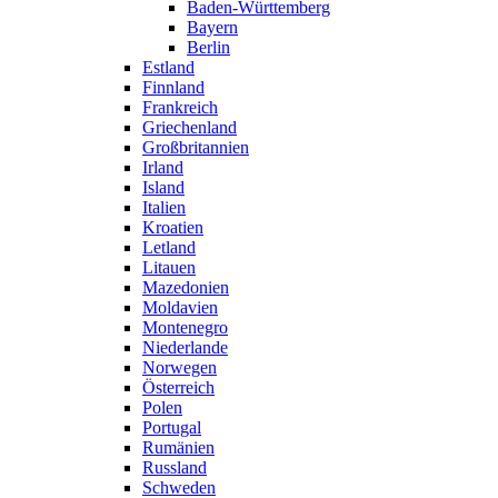
Baden-Württemberg
Bayern
Berlin
Estland
Finnland
Frankreich
Griechenland
Großbritannien
Irland
Island
Italien
Kroatien
Letland
Litauen
Mazedonien
Moldavien
Montenegro
Niederlande
Norwegen
Österreich
Polen
Portugal
Rumänien
Russland
Schweden