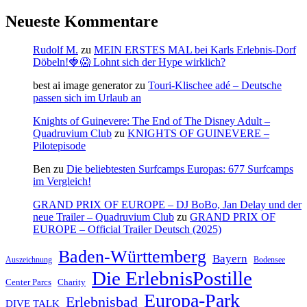
Neueste Kommentare
Rudolf M.
zu
MEIN ERSTES MAL bei Karls Erlebnis-Dorf
Döbeln!🍓😱 Lohnt sich der Hype wirklich?
best ai image generator
zu
Touri-Klischee adé – Deutsche
passen sich im Urlaub an
Knights of Guinevere: The End of The Disney Adult –
Quadruvium Club
zu
KNIGHTS OF GUINEVERE –
Pilotepisode
Ben
zu
Die beliebtesten Surfcamps Europas: 677 Surfcamps
im Vergleich!
GRAND PRIX OF EUROPE – DJ BoBo, Jan Delay und der
neue Trailer – Quadruvium Club
zu
GRAND PRIX OF
EUROPE – Official Trailer Deutsch (2025)
Baden-Württemberg
Bayern
Auszeichnung
Bodensee
Die ErlebnisPostille
Center Parcs
Charity
Europa-Park
Erlebnisbad
DIVE TALK