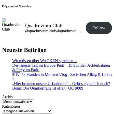
Folge uns bei Mastodon
Quadruvium Club
Follow
@quadruvium.club@quadruvium.club
Neueste Beiträge
Wir müssen über WACKEN sprechen…
Der längste Tag im Europa-Park – 15 Stunden Achterbahnen
& Party im Park!
🇲🇨 48 Stunden in Monaco Vlog– Zwischen Alltag & Luxus
✨
„Hier brennen unsere Urlaubsorte“ – Geht’s eigentlich noch?
Bonn: Die Quartierfrage ist offen | QC #089
Archiv
Kategorien