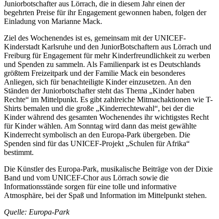
Juniorbotschafter aus Lörrach, die in diesem Jahr einen der
begehrten Preise für ihr Engagement gewonnen haben, folgen der
Einladung von Marianne Mack.
Ziel des Wochenendes ist es, gemeinsam mit der UNICEF-
Kinderstadt Karlsruhe und den JuniorBotschaftern aus Lörrach und
Freiburg für Engagement für mehr Kinderfreundlichkeit zu werben
und Spenden zu sammeln. Als Familienpark ist es Deutschlands
größtem Freizeitpark und der Familie Mack ein besonderes
Anliegen, sich für benachteiligte Kinder einzusetzen. An den
Ständen der Juniorbotschafter steht das Thema „Kinder haben
Rechte“ im Mittelpunkt. Es gibt zahlreiche Mitmachaktionen wie T-
Shirts bemalen und die große „Kinderrechtewahl“, bei der die
Kinder während des gesamten Wochenendes ihr wichtigstes Recht
für Kinder wählen. Am Sonntag wird dann das meist gewählte
Kinderrecht symbolisch an den Europa-Park übergeben. Die
Spenden sind für das UNICEF-Projekt „Schulen für Afrika“
bestimmt.
Die Künstler des Europa-Park, musikalische Beiträge von der Dixie
Band und vom UNICEF-Chor aus Lörrach sowie die
Informationsstände sorgen für eine tolle und informative
Atmosphäre, bei der Spaß und Information im Mittelpunkt stehen.
Quelle: Europa-Park