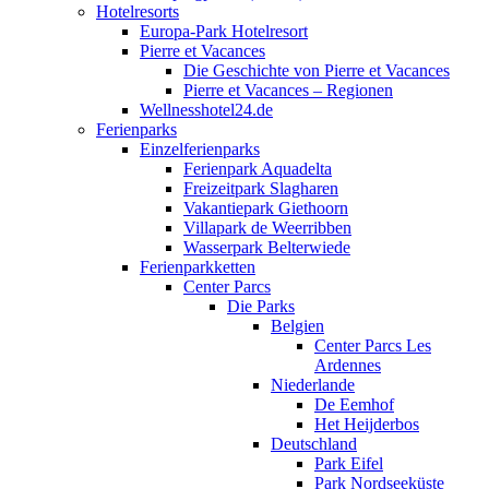
Hotelresorts
Europa-Park Hotelresort
Pierre et Vacances
Die Geschichte von Pierre et Vacances
Pierre et Vacances – Regionen
Wellnesshotel24.de
Ferienparks
Einzelferienparks
Ferienpark Aquadelta
Freizeitpark Slagharen
Vakantiepark Giethoorn
Villapark de Weerribben
Wasserpark Belterwiede
Ferienparkketten
Center Parcs
Die Parks
Belgien
Center Parcs Les
Ardennes
Niederlande
De Eemhof
Het Heijderbos
Deutschland
Park Eifel
Park Nordseeküste