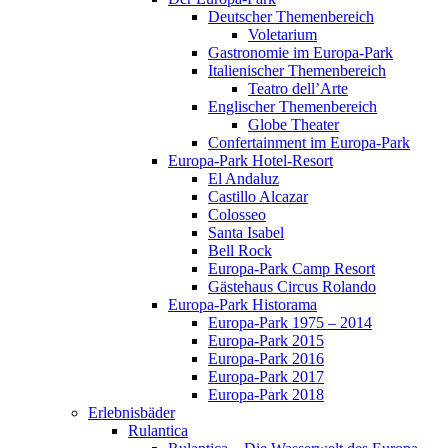
Deutscher Themenbereich
Voletarium
Gastronomie im Europa-Park
Italienischer Themenbereich
Teatro dell’Arte
Englischer Themenbereich
Globe Theater
Confertainment im Europa-Park
Europa-Park Hotel-Resort
El Andaluz
Castillo Alcazar
Colosseo
Santa Isabel
Bell Rock
Europa-Park Camp Resort
Gästehaus Circus Rolando
Europa-Park Historama
Europa-Park 1975 – 2014
Europa-Park 2015
Europa-Park 2016
Europa-Park 2017
Europa-Park 2018
Erlebnisbäder
Rulantica