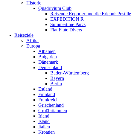
Historie
Quadrivium Club
Reisende Reporter und die ErlebnisPostille
EXPEDITION R
Summertime Parcs
Flat Flute Divers
Reiseziele
Afrika
Europa
Albanien
Bulgarien
Dänemark
Deutschland
Baden-Württemberg
Bayern
Berlin
Estland
Finnland
Frankreich
Griechenland
Großbritannien
Irland
Island
Italien
Kroatien