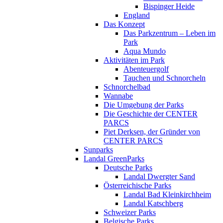
Bispinger Heide
England
Das Konzept
Das Parkzentrum – Leben im
Park
Aqua Mundo
Aktivitäten im Park
Abenteuergolf
Tauchen und Schnorcheln
Schnorchelbad
Wannabe
Die Umgebung der Parks
Die Geschichte der CENTER
PARCS
Piet Derksen, der Gründer von
CENTER PARCS
Sunparks
Landal GreenParks
Deutsche Parks
Landal Dwergter Sand
Österreichische Parks
Landal Bad Kleinkirchheim
Landal Katschberg
Schweizer Parks
Belgische Parks