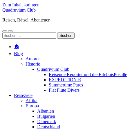
Zum Inhalt springen
Quadruvium Club
Reisen, Rätsel, Abenteuer.
Mobile-
Suchfeld
Suchen
Menü
ein-/ausblenden
nach:
ein-/ausblenden
🏠
Blog
Autoren
Historie
Quadrivium Club
Reisende Reporter und die ErlebnisPostille
EXPEDITION R
Summertime Parcs
Flat Flute Divers
Reiseziele
Afrika
Europa
Albanien
Bulgarien
Dänemark
Deutschland