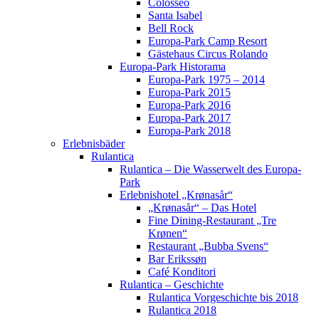
Colosseo
Santa Isabel
Bell Rock
Europa-Park Camp Resort
Gästehaus Circus Rolando
Europa-Park Historama
Europa-Park 1975 – 2014
Europa-Park 2015
Europa-Park 2016
Europa-Park 2017
Europa-Park 2018
Erlebnisbäder
Rulantica
Rulantica – Die Wasserwelt des Europa-
Park
Erlebnishotel „Krønasår“
„Krønasår“ – Das Hotel
Fine Dining-Restaurant „Tre
Krønen“
Restaurant „Bubba Svens“
Bar Erikssøn
Café Konditori
Rulantica – Geschichte
Rulantica Vorgeschichte bis 2018
Rulantica 2018