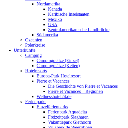
Nordamerika
Kanada
Karibische Inselstaaten
Mexiko
USA
Zentralamerikanische Landbrücke
Südamerika
Ozeanien
Polarkreise
Unterkünfte
Camping
Campingplätze (Einzel)
Campingplätze (Ketten)
Hotelresorts
Europa-Park Hotelresort
Pierre et Vacances
Die Geschichte von Pierre et Vacances
Pierre et Vacances – Regionen
Wellnesshotel24.de
Ferienparks
Einzelferienparks
Ferienpark Aquadelta
Freizeitpark Slagharen
Vakantiepark Giethoorn
Villapark de Weerribben