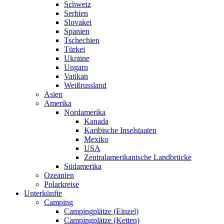
Schweiz
Serbien
Slovakei
Spanien
Tschechien
Türkei
Ukraine
Ungarn
Vatikan
Weißrussland
Asien
Amerika
Nordamerika
Kanada
Karibische Inselstaaten
Mexiko
USA
Zentralamerikanische Landbrücke
Südamerika
Ozeanien
Polarkreise
Unterkünfte
Camping
Campingplätze (Einzel)
Campingplätze (Ketten)