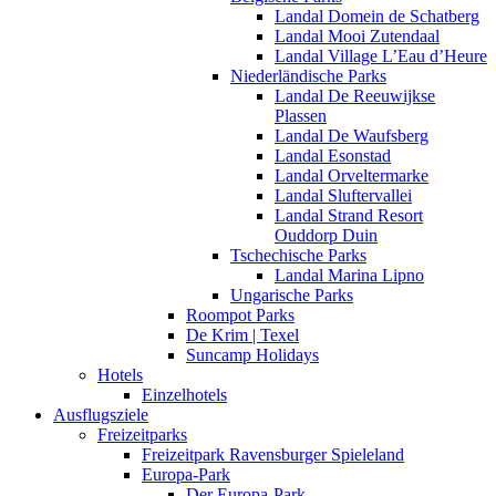
Landal Domein de Schatberg
Landal Mooi Zutendaal
Landal Village L’Eau d’Heure
Niederländische Parks
Landal De Reeuwijkse
Plassen
Landal De Waufsberg
Landal Esonstad
Landal Orveltermarke
Landal Sluftervallei
Landal Strand Resort
Ouddorp Duin
Tschechische Parks
Landal Marina Lipno
Ungarische Parks
Roompot Parks
De Krim | Texel
Suncamp Holidays
Hotels
Einzelhotels
Ausflugsziele
Freizeitparks
Freizeitpark Ravensburger Spieleland
Europa-Park
Der Europa-Park