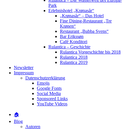
Rulantica – Die Wasserwelt des Europa-
Park
Erlebnishotel „Krønasår“
„Krønasår“ – Das Hotel
Fine Dining-Restaurant „Tre
Krønen“
Restaurant „Bubba Svens“
Bar Erikssøn
Café Konditori
Rulantica – Geschichte
Rulantica Vorgeschichte bis 2018
Rulantica 2018
Rulantica 2019
Newsletter
Impressum
Datenschutzerklärung
Emojis
Google Fonts
Social Media
Sponsored Links
YouTube Videos
🏠
Blog
Autoren