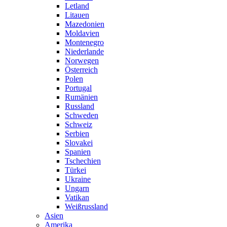
Letland
Litauen
Mazedonien
Moldavien
Montenegro
Niederlande
Norwegen
Österreich
Polen
Portugal
Rumänien
Russland
Schweden
Schweiz
Serbien
Slovakei
Spanien
Tschechien
Türkei
Ukraine
Ungarn
Vatikan
Weißrussland
Asien
Amerika