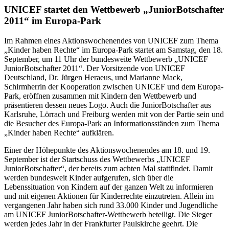
UNICEF startet den Wettbewerb „JuniorBotschafter
2011“ im Europa-Park
Im Rahmen eines Aktionswochenendes von UNICEF zum Thema
„Kinder haben Rechte“ im Europa-Park startet am Samstag, den 18.
September, um 11 Uhr der bundesweite Wettbewerb „UNICEF
JuniorBotschafter 2011“. Der Vorsitzende von UNICEF
Deutschland, Dr. Jürgen Heraeus, und Marianne Mack,
Schirmherrin der Kooperation zwischen UNICEF und dem Europa-
Park, eröffnen zusammen mit Kindern den Wettbewerb und
präsentieren dessen neues Logo. Auch die JuniorBotschafter aus
Karlsruhe, Lörrach und Freiburg werden mit von der Partie sein und
die Besucher des Europa-Park an Informationsständen zum Thema
„Kinder haben Rechte“ aufklären.
Einer der Höhepunkte des Aktionswochenendes am 18. und 19.
September ist der Startschuss des Wettbewerbs „UNICEF
JuniorBotschafter“, der bereits zum achten Mal stattfindet. Damit
werden bundesweit Kinder aufgerufen, sich über die
Lebenssituation von Kindern auf der ganzen Welt zu informieren
und mit eigenen Aktionen für Kinderrechte einzutreten. Allein im
vergangenen Jahr haben sich rund 33.000 Kinder und Jugendliche
am UNICEF JuniorBotschafter-Wettbewerb beteiligt. Die Sieger
werden jedes Jahr in der Frankfurter Paulskirche geehrt. Die