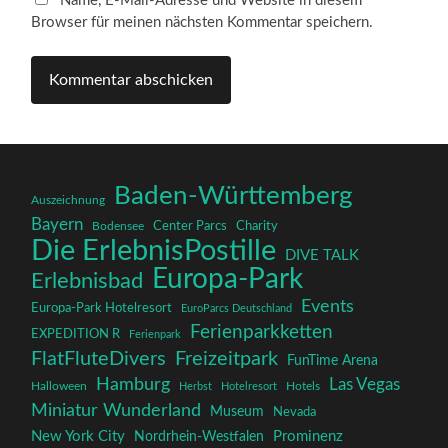
Name, E-Mail-Adresse und Website in diesem
Browser für meinen nächsten Kommentar speichern.
Baden-Württemberg
Auszeichnung
Bayern
Charity
Center Parcs
Bodensee
Die ErlebnisPostille
DIVE TALK
Europa-Park
Erlebnisbad
Events
Europa-Park Hotelresort
EuroParcs Deutschland
Ferienparkketten
EXPEDITION R
Ferienpark
FlatFluteDivers
Freizeitpark
FunTime Arena
Hamburg
Las Vegas
Halloween
Herbst
Hotelresort
Hotels
Miniatur Wunderland
Museum
Nevada
New York City
Prominenz
Nordrhein-Westfalen