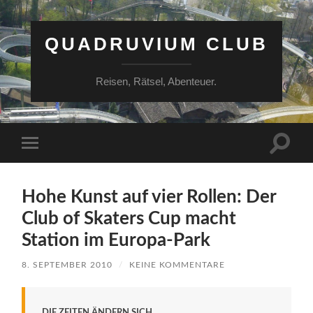
QUADRUVIUM CLUB
Reisen, Rätsel, Abenteuer.
Suchfe
Mobile-
ein-/a
Menü
ein-/ausblenden
Hohe Kunst auf vier Rollen: Der
Club of Skaters Cup macht
Station im Europa-Park
8. SEPTEMBER 2010
/
KEINE KOMMENTARE
DIE ZEITEN ÄNDERN SICH.