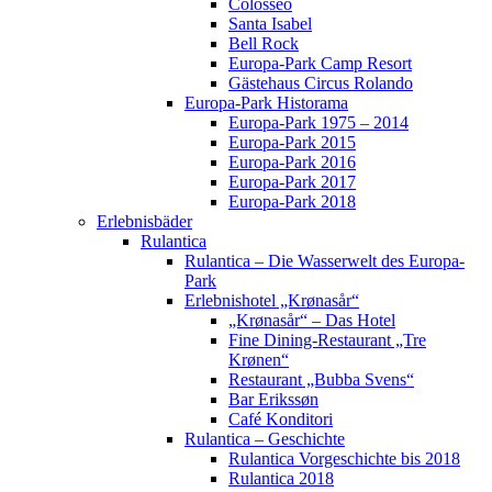
Colosseo
Santa Isabel
Bell Rock
Europa-Park Camp Resort
Gästehaus Circus Rolando
Europa-Park Historama
Europa-Park 1975 – 2014
Europa-Park 2015
Europa-Park 2016
Europa-Park 2017
Europa-Park 2018
Erlebnisbäder
Rulantica
Rulantica – Die Wasserwelt des Europa-
Park
Erlebnishotel „Krønasår“
„Krønasår“ – Das Hotel
Fine Dining-Restaurant „Tre
Krønen“
Restaurant „Bubba Svens“
Bar Erikssøn
Café Konditori
Rulantica – Geschichte
Rulantica Vorgeschichte bis 2018
Rulantica 2018