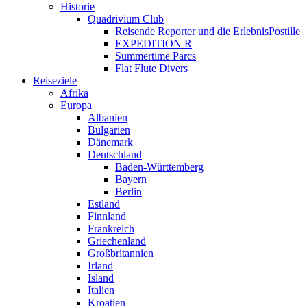
Historie
Quadrivium Club
Reisende Reporter und die ErlebnisPostille
EXPEDITION R
Summertime Parcs
Flat Flute Divers
Reiseziele
Afrika
Europa
Albanien
Bulgarien
Dänemark
Deutschland
Baden-Württemberg
Bayern
Berlin
Estland
Finnland
Frankreich
Griechenland
Großbritannien
Irland
Island
Italien
Kroatien