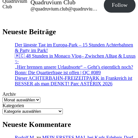
Quadruvium Club
Follow
@quadruvium.club@quadruvium.club
Neueste Beiträge
Der längste Tag im Europa-Park – 15 Stunden Achterbahnen
& Party im Park!
🇲🇨 48 Stunden in Monaco Vlog– Zwischen Alltag & Luxus
✨
„Hier brennen unsere Urlaubsorte“ – Geht’s eigentlich noch?
Bonn: Die Quartierfrage ist offen | QC #089
Dieser ACHTERBAHN-FREIZEITPARK in Frankreich ist
BESSER als man DENKT! Parc ASTÉRIX 2026
Archiv
Kategorien
Neueste Kommentare
Rudolf M.
zu
MEIN ERSTES MAL bei Karls Erlebnis-Dorf