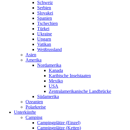
Schweiz
Serbien
Slovakei
Spanien
Tschechien
Türkei
Ukraine
Ungarn
Vatikan
Weißrussland
Asien
Amerika
Nordamerika
Kanada
Karibische Inselstaaten
Mexiko
USA
Zentralamerikanische Landbrücke
Südamerika
Ozeanien
Polarkreise
Unterkünfte
Camping
Campingplätze (Einzel)
Campingplätze (Ketten)