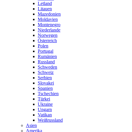
Letland
Litauen
Mazedonien
Moldavien
Montenegro
Niederlande
Norwegen
Österreich
Polen
Portugal
Rumänien
Russland
Schweden
Schweiz
Serbien
Slovakei
Spanien
Tschechien
Türkei
Ukraine
Ungarn
Vatikan
Weißrussland
Asien
Amerika