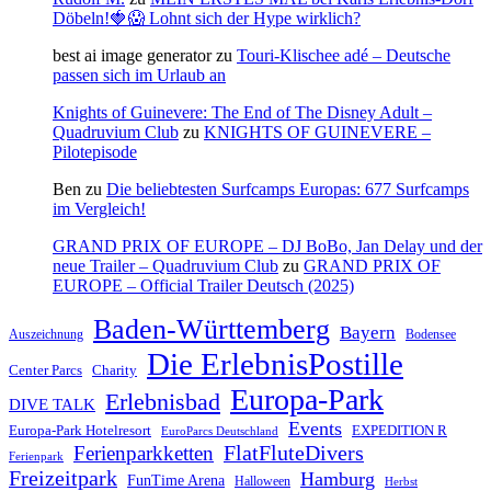
Döbeln!🍓😱 Lohnt sich der Hype wirklich?
best ai image generator
zu
Touri-Klischee adé – Deutsche
passen sich im Urlaub an
Knights of Guinevere: The End of The Disney Adult –
Quadruvium Club
zu
KNIGHTS OF GUINEVERE –
Pilotepisode
Ben
zu
Die beliebtesten Surfcamps Europas: 677 Surfcamps
im Vergleich!
GRAND PRIX OF EUROPE – DJ BoBo, Jan Delay und der
neue Trailer – Quadruvium Club
zu
GRAND PRIX OF
EUROPE – Official Trailer Deutsch (2025)
Baden-Württemberg
Bayern
Auszeichnung
Bodensee
Die ErlebnisPostille
Center Parcs
Charity
Europa-Park
Erlebnisbad
DIVE TALK
Events
Europa-Park Hotelresort
EXPEDITION R
EuroParcs Deutschland
FlatFluteDivers
Ferienparkketten
Ferienpark
Freizeitpark
Hamburg
FunTime Arena
Halloween
Herbst