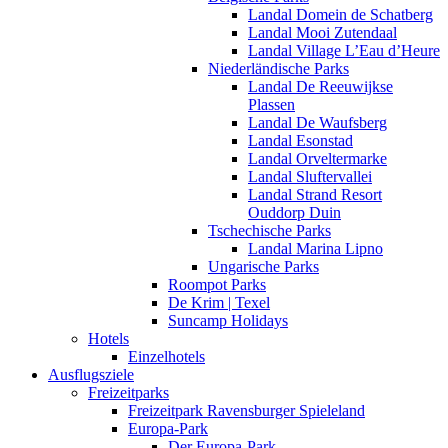
Landal Domein de Schatberg
Landal Mooi Zutendaal
Landal Village L’Eau d’Heure
Niederländische Parks
Landal De Reeuwijkse
Plassen
Landal De Waufsberg
Landal Esonstad
Landal Orveltermarke
Landal Sluftervallei
Landal Strand Resort
Ouddorp Duin
Tschechische Parks
Landal Marina Lipno
Ungarische Parks
Roompot Parks
De Krim | Texel
Suncamp Holidays
Hotels
Einzelhotels
Ausflugsziele
Freizeitparks
Freizeitpark Ravensburger Spieleland
Europa-Park
Der Europa-Park