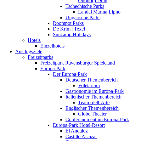
Ouddorp Duin
Tschechische Parks
Landal Marina Lipno
Ungarische Parks
Roompot Parks
De Krim | Texel
Suncamp Holidays
Hotels
Einzelhotels
Ausflugsziele
Freizeitparks
Freizeitpark Ravensburger Spieleland
Europa-Park
Der Europa-Park
Deutscher Themenbereich
Voletarium
Gastronomie im Europa-Park
Italienischer Themenbereich
Teatro dell’Arte
Englischer Themenbereich
Globe Theater
Confertainment im Europa-Park
Europa-Park Hotel-Resort
El Andaluz
Castillo Alcazar