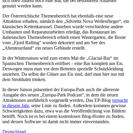
sich oben zudem noch eine Bar, die bei besonderen Anlässen
genutzt werden kann.
Der Österreichische Themenbereich hat ebenfalls eine neue
Attraktion erhalten, nämlich den „Silvretta Nova Wellenflieger“, ein
klassisches Kettenkarussel. Daneben wurde verschiedene andere
Umbauten und Reparaturarbeiten erledigt, das Restaurant im
Italienischen Themenbereich erhielt einen Wintergarten, die Boote
vom „Fjord Rafting“ wurden dekoriert und am See des
„Abenteuerland“ ein neues Gebäude erstellt.
In der Wintersaison wird zum ersten Mal die „Glacial-Bar“ im
Spanischen Themenbereich eröffnet – eine Bar komplett aus Eis.
Deswegen muss man vor dem Betreten spezielle Schutzkleidung
anziehen. Da selbst die Gläser aus Eis sind, darf man hier nur mit
dem Strohhalm trinken.
In dieser Saison präsentiert der Europa-Park auch die allererste
Ausgabe des neuen „Europa-Park Podcast“, in dem die neuen
Attraktionen ausführlich vorgestellt werden. Das EP-Blog
versucht
in diesem Jahr
, seine Linie zu finden. Außerdem kommen gewisse
Schwierigkeiten dazu, etwa was die Veröffentlichung von Bildern
betrifft. Noch ist es bei einem kostenlosen Blog-Hoster zu finden,
und dessen Software ist damit nicht immer einverstanden.
Deutschland