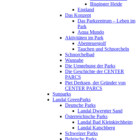
Bispinger Heide
England
Das Konzept
Das Parkzentrum – Leben im
Park
Aqua Mundo
Aktivitäten im Park
Abenteuergolf
Tauchen und Schnorcheln
Schnorchelbad
Wannabe
Die Umgebung der Parks
Die Geschichte der CENTER
PARCS
Piet Derksen, der Gründer von
CENTER PARCS
Sunparks
Landal GreenParks
Deutsche Parks
Landal Dwergter Sand
Österreichische Parks
Landal Bad Kleinkirchheim
Landal Katschberg
Schweizer Parks
Belgische Parks