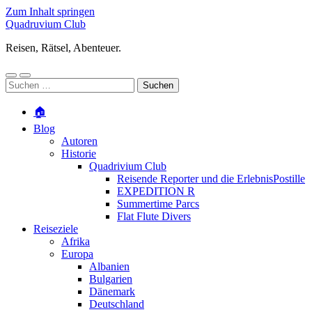
Zum Inhalt springen
Quadruvium Club
Reisen, Rätsel, Abenteuer.
Mobile-
Suchfeld
Suchen
Menü
ein-/ausblenden
nach:
ein-/ausblenden
🏠
Blog
Autoren
Historie
Quadrivium Club
Reisende Reporter und die ErlebnisPostille
EXPEDITION R
Summertime Parcs
Flat Flute Divers
Reiseziele
Afrika
Europa
Albanien
Bulgarien
Dänemark
Deutschland