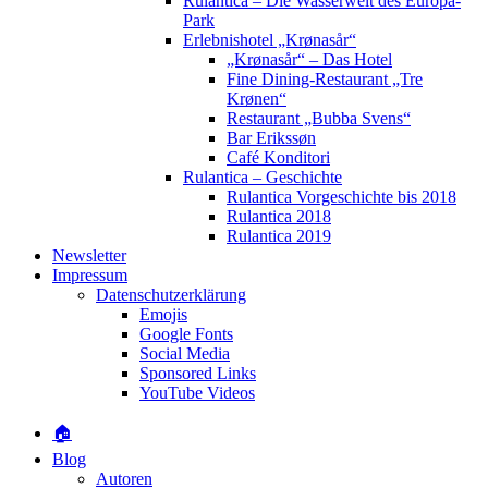
Rulantica – Die Wasserwelt des Europa-
Park
Erlebnishotel „Krønasår“
„Krønasår“ – Das Hotel
Fine Dining-Restaurant „Tre
Krønen“
Restaurant „Bubba Svens“
Bar Erikssøn
Café Konditori
Rulantica – Geschichte
Rulantica Vorgeschichte bis 2018
Rulantica 2018
Rulantica 2019
Newsletter
Impressum
Datenschutzerklärung
Emojis
Google Fonts
Social Media
Sponsored Links
YouTube Videos
🏠
Blog
Autoren