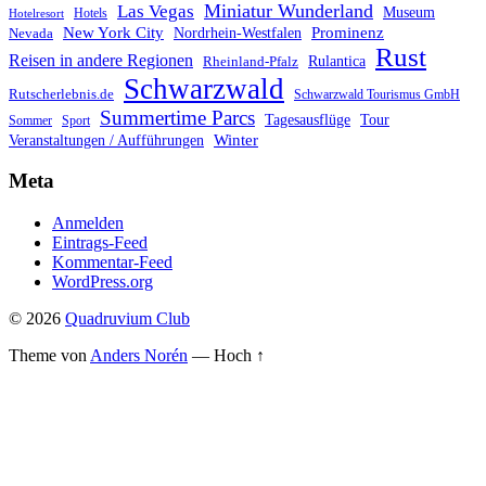
Miniatur Wunderland
Las Vegas
Museum
Hotels
Hotelresort
Prominenz
New York City
Nordrhein-Westfalen
Nevada
Rust
Reisen in andere Regionen
Rulantica
Rheinland-Pfalz
Schwarzwald
Rutscherlebnis.de
Schwarzwald Tourismus GmbH
Summertime Parcs
Tagesausflüge
Tour
Sommer
Sport
Winter
Veranstaltungen / Aufführungen
Meta
Anmelden
Eintrags-Feed
Kommentar-Feed
WordPress.org
© 2026
Quadruvium Club
Theme von
Anders Norén
—
Hoch ↑