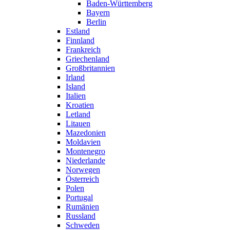
Baden-Württemberg
Bayern
Berlin
Estland
Finnland
Frankreich
Griechenland
Großbritannien
Irland
Island
Italien
Kroatien
Letland
Litauen
Mazedonien
Moldavien
Montenegro
Niederlande
Norwegen
Österreich
Polen
Portugal
Rumänien
Russland
Schweden