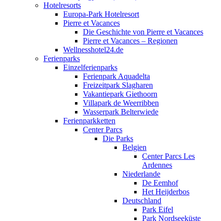
Hotelresorts
Europa-Park Hotelresort
Pierre et Vacances
Die Geschichte von Pierre et Vacances
Pierre et Vacances – Regionen
Wellnesshotel24.de
Ferienparks
Einzelferienparks
Ferienpark Aquadelta
Freizeitpark Slagharen
Vakantiepark Giethoorn
Villapark de Weerribben
Wasserpark Belterwiede
Ferienparkketten
Center Parcs
Die Parks
Belgien
Center Parcs Les
Ardennes
Niederlande
De Eemhof
Het Heijderbos
Deutschland
Park Eifel
Park Nordseeküste