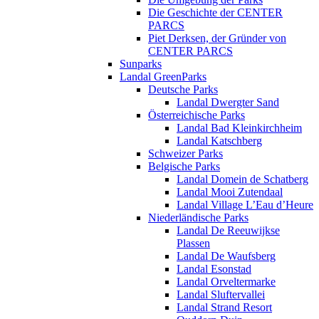
Die Geschichte der CENTER
PARCS
Piet Derksen, der Gründer von
CENTER PARCS
Sunparks
Landal GreenParks
Deutsche Parks
Landal Dwergter Sand
Österreichische Parks
Landal Bad Kleinkirchheim
Landal Katschberg
Schweizer Parks
Belgische Parks
Landal Domein de Schatberg
Landal Mooi Zutendaal
Landal Village L’Eau d’Heure
Niederländische Parks
Landal De Reeuwijkse
Plassen
Landal De Waufsberg
Landal Esonstad
Landal Orveltermarke
Landal Sluftervallei
Landal Strand Resort