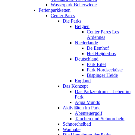
Wasserpark Belterwiede
Ferienparkketten
Center Parcs
Die Parks
Belgien
Center Parcs Les
Ardennes
Niederlande
De Eemhof
Het Heijderbos
Deutschland
Park Eifel
Park Nordseeküste
Bispinger Heide
England
Das Konzept
Das Parkzentrum – Leben im
Park
Aqua Mundo
Aktivitäten im Park
Abenteuergolf
Tauchen und Schnorcheln
Schnorchelbad
Wannabe
Die Umgebung der Parks