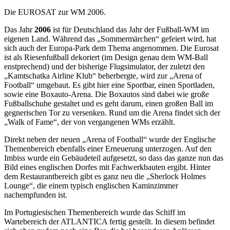
Die EUROSAT zur WM 2006.
Das Jahr
2006
ist für Deutschland das Jahr der Fußball-WM im
eigenen Land. Während das „Sommermärchen“ gefeiert wird, hat
sich auch der Europa-Park dem Thema angenommen. Die Eurosat
ist als Riesenfußball dekoriert (im Design genau dem WM-Ball
enstprechend) und der bisherige Flugsimulator, der zuletzt den
„Kamtschatka Airline Klub“ beherbergte, wird zur „Arena of
Football“ umgebaut. Es gibt hier eine Sportbar, einen Sportladen,
sowie eine Boxauto-Arena. Die Boxautos sind dabei wie große
Fußballschuhe gestaltet und es geht darum, einen großen Ball im
gegnerischen Tor zu versenken. Rund um die Arena findet sich der
„Walk of Fame“, der von vergangenen WMs erzählt.
Direkt neben der neuen „Arena of Football“ wurde der Englische
Themenbereich ebenfalls einer Erneuerung unterzogen. Auf den
Imbiss wurde ein Gebäudeteil aufgesetzt, so dass das ganze nun das
Bild eines englischen Dorfes mit Fachwerkbauten ergibt. Hinter
dem Restaurantbereich gibt es ganz neu die „Sherlock Holmes
Lounge“, die einem typisch englischen Kaminzimmer
nachempfunden ist.
Im Portugiesischen Themenbereich wurde das Schiff im
Wartebereich der ATLANTICA fertig gestellt. In diesem befindet