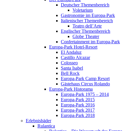
Deutscher Themenbereich
Voletarium
Gastronomie im Europa-Park
Italienischer Themenbereich
Teatro dell’Arte
Englischer Themenbereich
Globe Theater
Confertainment im Europa-Park
Europa-Park Hotel-Resort
El Andaluz
Castillo Alcazar
Colosseo
Santa Isabel
Bell Rock
Europa-Park Camp Resort
Gästehaus Circus Rolando
Europa-Park Historama
Europa-Park 1975 – 2014
Europa-Park 2015
Europa-Park 2016
Europa-Park 2017
Europa-Park 2018
Erlebnisbäder
Rulantica