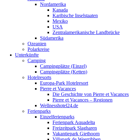
Nordamerika
Kanada
Karibische Inselstaaten
Mexiko
USA
Zentralamerikanische Landbrücke
Südamerika
Ozeanien
Polarkreise
Unterkünfte
Camping
Campingplätze (Einzel)
Campingplätze (Ketten)
Hotelresorts
Europa-Park Hotelresort
Pierre et Vacances
Die Geschichte von Pierre et Vacances
Pierre et Vacances – Regionen
Wellnesshotel24.de
Ferienparks
Einzelferienparks
Ferienpark Aquadelta
Freizeitpark Slagharen
Vakantiepark Giethoorn
Villapark de Weerribben