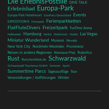
Die ErlebnisPostille
DIVE TALK
Europa-Park
Erlebnisbad
Events
Europa-Park Hotelresort
EuroParcs Deutschland
Ferienparkketten
EXPEDITION R
Ferienpark
FlatFluteDivers
Freizeitpark
FunTime Arena
Hamburg
Las Vegas
Halloween
Herbst
Hotelresort
Hotels
Miniatur Wunderland
Museum
Nevada
New York City
Prominenz
Nordrhein-Westfalen
Reisen in andere Regionen
Rulantica
Rheinland-Pfalz
Schwarzwald
Rust
Rutscherlebnis.de
Schwarzwald Tourismus GmbH
Sommer
Sport
Summertime Parcs
Tagesausflüge
Tour
Winter
Veranstaltungen / Aufführungen