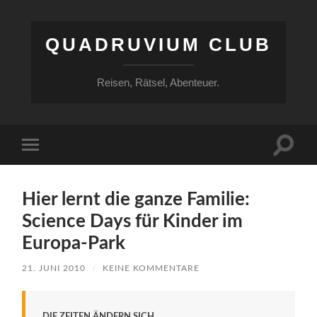
QUADRUVIUM CLUB
Reisen, Rätsel, Abenteuer.
Suchfe
Mobile-
ein-/a
Menü
ein-/ausblenden
Hier lernt die ganze Familie:
Science Days für Kinder im
Europa-Park
21. JUNI 2010
/
KEINE KOMMENTARE
DIE ZEITEN ÄNDERN SICH.