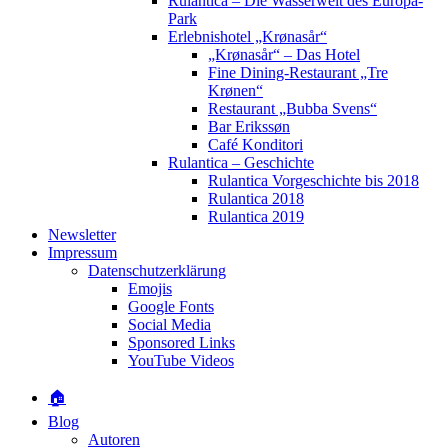
Rulantica – Die Wasserwelt des Europa-
Park
Erlebnishotel „Krønasår“
„Krønasår“ – Das Hotel
Fine Dining-Restaurant „Tre
Krønen“
Restaurant „Bubba Svens“
Bar Erikssøn
Café Konditori
Rulantica – Geschichte
Rulantica Vorgeschichte bis 2018
Rulantica 2018
Rulantica 2019
Newsletter
Impressum
Datenschutzerklärung
Emojis
Google Fonts
Social Media
Sponsored Links
YouTube Videos
🏠
Blog
Autoren