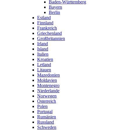
Baden-Württemberg
Bayern
Berlin
Estland
Finnland
Frankreich
Griechenland
Großbritannien
Irland
Island
Italien
Kroatien
Letland
Litauen
Mazedonien
Moldavien
Montenegro
Niederlande
Norwegen
Österreich
Polen
Portugal
Rumänien
Russland
Schweden