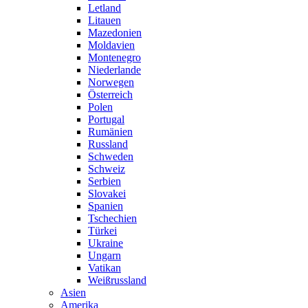
Letland
Litauen
Mazedonien
Moldavien
Montenegro
Niederlande
Norwegen
Österreich
Polen
Portugal
Rumänien
Russland
Schweden
Schweiz
Serbien
Slovakei
Spanien
Tschechien
Türkei
Ukraine
Ungarn
Vatikan
Weißrussland
Asien
Amerika