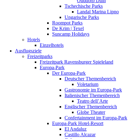
Ouddorp Duin
Tschechische Parks
Landal Marina Lipno
Ungarische Parks
Roompot Parks
De Krim | Texel
Suncamp Holidays
Hotels
Einzelhotels
Ausflugsziele
Freizeitparks
Freizeitpark Ravensburger Spieleland
Europa-Park
Der Europa-Park
Deutscher Themenbereich
Voletarium
Gastronomie im Europa-Park
Italienischer Themenbereich
Teatro dell’Arte
Englischer Themenbereich
Globe Theater
Confertainment im Europa-Park
Europa-Park Hotel-Resort
El Andaluz
Castillo Alcazar