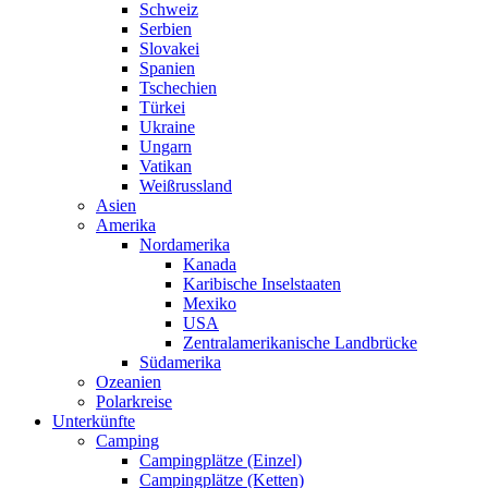
Schweiz
Serbien
Slovakei
Spanien
Tschechien
Türkei
Ukraine
Ungarn
Vatikan
Weißrussland
Asien
Amerika
Nordamerika
Kanada
Karibische Inselstaaten
Mexiko
USA
Zentralamerikanische Landbrücke
Südamerika
Ozeanien
Polarkreise
Unterkünfte
Camping
Campingplätze (Einzel)
Campingplätze (Ketten)