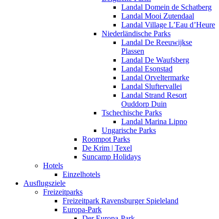
Landal Domein de Schatberg
Landal Mooi Zutendaal
Landal Village L’Eau d’Heure
Niederländische Parks
Landal De Reeuwijkse
Plassen
Landal De Waufsberg
Landal Esonstad
Landal Orveltermarke
Landal Sluftervallei
Landal Strand Resort
Ouddorp Duin
Tschechische Parks
Landal Marina Lipno
Ungarische Parks
Roompot Parks
De Krim | Texel
Suncamp Holidays
Hotels
Einzelhotels
Ausflugsziele
Freizeitparks
Freizeitpark Ravensburger Spieleland
Europa-Park
Der Europa-Park