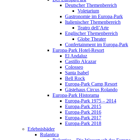
Deutscher Themenbereich
Voletarium
Gastronomie im Europa-Park
Italienischer Themenbereich
Teatro dell’Arte
Englischer Themenbereich
Globe Theater
Confertainment im Europa-Park
Europa-Park Hotel-Resort
El Andaluz
Castillo Alcazar
Colosseo
Santa Isabel
Bell Rock
Europa-Park Camp Resort
Gästehaus Circus Rolando
Europa-Park Historama
Europa-Park 1975 – 2014
Europa-Park 2015
Europa-Park 2016
Europa-Park 2017
Europa-Park 2018
Erlebnisbäder
Rulantica