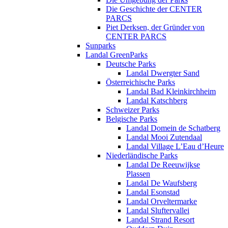
Die Geschichte der CENTER
PARCS
Piet Derksen, der Gründer von
CENTER PARCS
Sunparks
Landal GreenParks
Deutsche Parks
Landal Dwergter Sand
Österreichische Parks
Landal Bad Kleinkirchheim
Landal Katschberg
Schweizer Parks
Belgische Parks
Landal Domein de Schatberg
Landal Mooi Zutendaal
Landal Village L’Eau d’Heure
Niederländische Parks
Landal De Reeuwijkse
Plassen
Landal De Waufsberg
Landal Esonstad
Landal Orveltermarke
Landal Sluftervallei
Landal Strand Resort