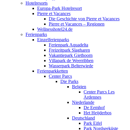
Hotelresorts
Europa-Park Hotelresort
Pierre et Vacances
Die Geschichte von Pierre et Vacances
Pierre et Vacances – Regionen
Wellnesshotel24.de
Ferienparks
Einzelferienparks
Ferienpark Aquadelta
Freizeitpark Slagharen
Vakantiepark Giethoorn
Villapark de Weerribben
Wasserpark Belterwiede
Ferienparkketten
Center Parcs
Die Parks
Belgien
Center Parcs Les
Ardennes
Niederlande
De Eemhof
Het Heijderbos
Deutschland
Park Eifel
Park Nordseeküste