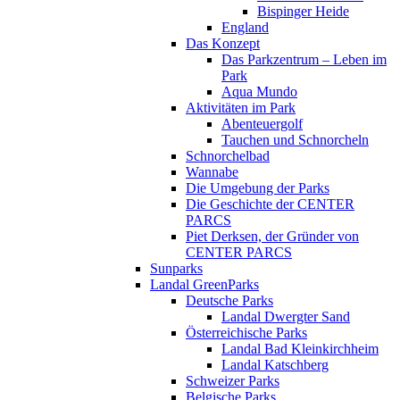
Bispinger Heide
England
Das Konzept
Das Parkzentrum – Leben im
Park
Aqua Mundo
Aktivitäten im Park
Abenteuergolf
Tauchen und Schnorcheln
Schnorchelbad
Wannabe
Die Umgebung der Parks
Die Geschichte der CENTER
PARCS
Piet Derksen, der Gründer von
CENTER PARCS
Sunparks
Landal GreenParks
Deutsche Parks
Landal Dwergter Sand
Österreichische Parks
Landal Bad Kleinkirchheim
Landal Katschberg
Schweizer Parks
Belgische Parks