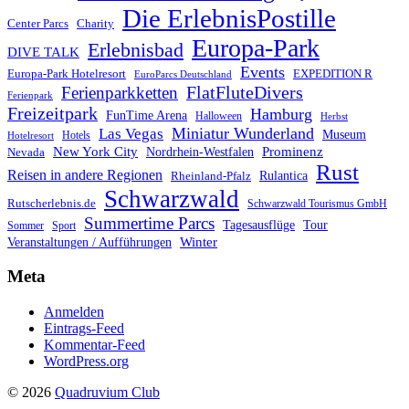
Die ErlebnisPostille
Center Parcs
Charity
Europa-Park
Erlebnisbad
DIVE TALK
Events
Europa-Park Hotelresort
EXPEDITION R
EuroParcs Deutschland
FlatFluteDivers
Ferienparkketten
Ferienpark
Freizeitpark
Hamburg
FunTime Arena
Halloween
Herbst
Miniatur Wunderland
Las Vegas
Museum
Hotels
Hotelresort
Prominenz
New York City
Nordrhein-Westfalen
Nevada
Rust
Reisen in andere Regionen
Rulantica
Rheinland-Pfalz
Schwarzwald
Rutscherlebnis.de
Schwarzwald Tourismus GmbH
Summertime Parcs
Tagesausflüge
Tour
Sommer
Sport
Winter
Veranstaltungen / Aufführungen
Meta
Anmelden
Eintrags-Feed
Kommentar-Feed
WordPress.org
© 2026
Quadruvium Club