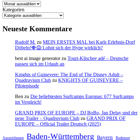
Kategorien
Neueste Kommentare
Rudolf M.
zu
MEIN ERSTES MAL bei Karls Erlebnis-Dorf
Döbeln!🍓😱 Lohnt sich der Hype wirklich?
best ai image generator
zu
Touri-Klischee adé – Deutsche
passen sich im Urlaub an
Knights of Guinevere: The End of The Disney Adult –
Quadruvium Club
zu
KNIGHTS OF GUINEVERE –
Pilotepisode
Ben
zu
Die beliebtesten Surfcamps Europas: 677 Surfcamps
im Vergleich!
GRAND PRIX OF EUROPE – DJ BoBo, Jan Delay und der
neue Trailer – Quadruvium Club
zu
GRAND PRIX OF
EUROPE – Official Trailer Deutsch (2025)
Baden-Württemberg
Bayern
Auszeichnung
Bodensee