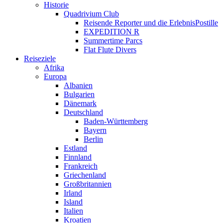
Historie
Quadrivium Club
Reisende Reporter und die ErlebnisPostille
EXPEDITION R
Summertime Parcs
Flat Flute Divers
Reiseziele
Afrika
Europa
Albanien
Bulgarien
Dänemark
Deutschland
Baden-Württemberg
Bayern
Berlin
Estland
Finnland
Frankreich
Griechenland
Großbritannien
Irland
Island
Italien
Kroatien