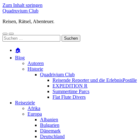
Zum Inhalt springen
Quadruvium Club
Reisen, Rätsel, Abenteuer.
Mobile-
Suchfeld
Suchen
Menü
ein-/ausblenden
nach:
ein-/ausblenden
🏠
Blog
Autoren
Historie
Quadrivium Club
Reisende Reporter und die ErlebnisPostille
EXPEDITION R
Summertime Parcs
Flat Flute Divers
Reiseziele
Afrika
Europa
Albanien
Bulgarien
Dänemark
Deutschland