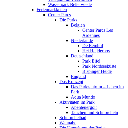
Wasserpark Belterwiede
Ferienparkketten
Center Parcs
Die Parks
Belgien
Center Parcs Les
Ardennes
Niederlande
De Eemhof
Het Heijderbos
Deutschland
Park Eifel
Park Nordseeküste
Bispinger Heide
England
Das Konzept
Das Parkzentrum – Leben im
Park
Aqua Mundo
Aktivitäten im Park
Abenteuergolf
Tauchen und Schnorcheln
Schnorchelbad
Wannabe
Die Umgebung der Parks