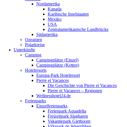
Nordamerika
Kanada
Karibische Inselstaaten
Mexiko
USA
Zentralamerikanische Landbrücke
Südamerika
Ozeanien
Polarkreise
Unterkünfte
Camping
Campingplätze (Einzel)
Campingplätze (Ketten)
Hotelresorts
Europa-Park Hotelresort
Pierre et Vacances
Die Geschichte von Pierre et Vacances
Pierre et Vacances – Regionen
Wellnesshotel24.de
Ferienparks
Einzelferienparks
Ferienpark Aquadelta
Freizeitpark Slagharen
Vakantiepark Giethoorn
Villapark de Weerribben