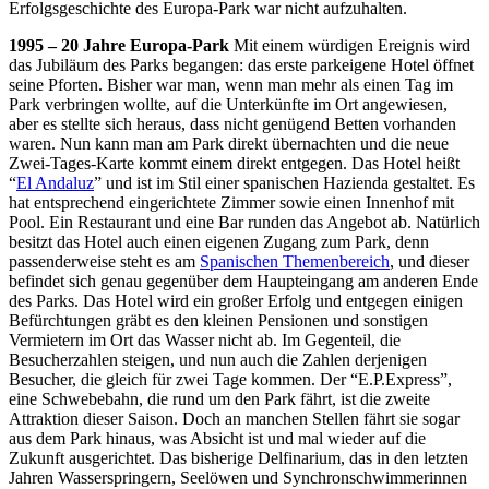
Erfolgsgeschichte des Europa-Park war nicht aufzuhalten.
1995 – 20 Jahre Europa-Park
Mit einem würdigen Ereignis wird
das Jubiläum des Parks begangen: das erste parkeigene Hotel öffnet
seine Pforten. Bisher war man, wenn man mehr als einen Tag im
Park verbringen wollte, auf die Unterkünfte im Ort angewiesen,
aber es stellte sich heraus, dass nicht genügend Betten vorhanden
waren. Nun kann man am Park direkt übernachten und die neue
Zwei-Tages-Karte kommt einem direkt entgegen. Das Hotel heißt
“
El Andaluz
” und ist im Stil einer spanischen Hazienda gestaltet. Es
hat entsprechend eingerichtete Zimmer sowie einen Innenhof mit
Pool. Ein Restaurant und eine Bar runden das Angebot ab. Natürlich
besitzt das Hotel auch einen eigenen Zugang zum Park, denn
passenderweise steht es am
Spanischen Themenbereich
, und dieser
befindet sich genau gegenüber dem Haupteingang am anderen Ende
des Parks. Das Hotel wird ein großer Erfolg und entgegen einigen
Befürchtungen gräbt es den kleinen Pensionen und sonstigen
Vermietern im Ort das Wasser nicht ab. Im Gegenteil, die
Besucherzahlen steigen, und nun auch die Zahlen derjenigen
Besucher, die gleich für zwei Tage kommen. Der “E.P.Express”,
eine Schwebebahn, die rund um den Park fährt, ist die zweite
Attraktion dieser Saison. Doch an manchen Stellen fährt sie sogar
aus dem Park hinaus, was Absicht ist und mal wieder auf die
Zukunft ausgerichtet. Das bisherige Delfinarium, das in den letzten
Jahren Wasserspringern, Seelöwen und Synchronschwimmerinnen