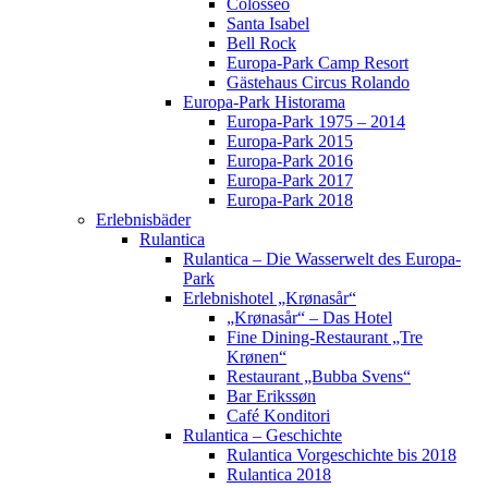
Colosseo
Santa Isabel
Bell Rock
Europa-Park Camp Resort
Gästehaus Circus Rolando
Europa-Park Historama
Europa-Park 1975 – 2014
Europa-Park 2015
Europa-Park 2016
Europa-Park 2017
Europa-Park 2018
Erlebnisbäder
Rulantica
Rulantica – Die Wasserwelt des Europa-
Park
Erlebnishotel „Krønasår“
„Krønasår“ – Das Hotel
Fine Dining-Restaurant „Tre
Krønen“
Restaurant „Bubba Svens“
Bar Erikssøn
Café Konditori
Rulantica – Geschichte
Rulantica Vorgeschichte bis 2018
Rulantica 2018