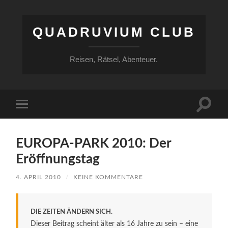
QUADRUVIUM CLUB
Reisen, Rätsel, Abenteuer.
Suchfe
Mobile-
ein-/a
Menü
ein-/ausblenden
EUROPA-PARK 2010: Der
Eröffnungstag
4. APRIL 2010
/
KEINE KOMMENTARE
DIE ZEITEN ÄNDERN SICH.
Dieser Beitrag scheint älter als 16 Jahre zu sein – eine