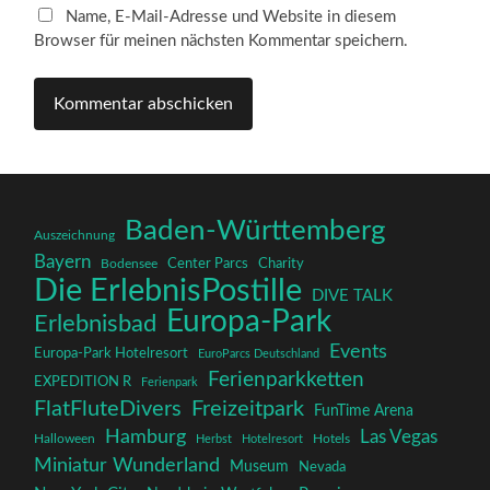
Name, E-Mail-Adresse und Website in diesem
Browser für meinen nächsten Kommentar speichern.
Baden-Württemberg
Auszeichnung
Bayern
Charity
Center Parcs
Bodensee
Die ErlebnisPostille
DIVE TALK
Europa-Park
Erlebnisbad
Events
Europa-Park Hotelresort
EuroParcs Deutschland
Ferienparkketten
EXPEDITION R
Ferienpark
FlatFluteDivers
Freizeitpark
FunTime Arena
Hamburg
Las Vegas
Halloween
Herbst
Hotelresort
Hotels
Miniatur Wunderland
Museum
Nevada