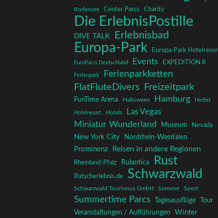
Charity
Center Parcs
Bodensee
Die ErlebnisPostille
Erlebnisbad
DIVE TALK
Europa-Park
Europa-Park Hotelresor
Events
EXPEDITION R
EuroParcs Deutschland
Ferienparkketten
Ferienpark
FlatFluteDivers
Freizeitpark
Hamburg
FunTime Arena
Halloween
Herbst
Las Vegas
Hotelresort
Hotels
Miniatur Wunderland
Museum
Nevada
New York City
Nordrhein-Westfalen
Reisen in andere Regionen
Prominenz
Rust
Rulantica
Rheinland-Pfalz
Schwarzwald
Rutscherlebnis.de
Schwarzwald Tourismus GmbH
Sommer
Sport
Summertime Parcs
Tagesausflüge
Tour
Winter
Veranstaltungen / Aufführungen