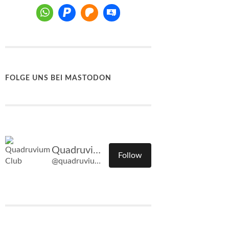
FOLGE UNS BEI MASTODON
Quadruvium Club
Follow
@quadruvium.club@quadruvium.club