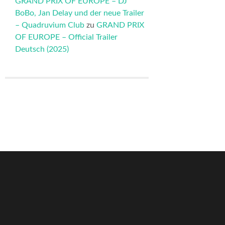
GRAND PRIX OF EUROPE – DJ
BoBo, Jan Delay und der neue Trailer
– Quadruvium Club
zu
GRAND PRIX
OF EUROPE – Official Trailer
Deutsch (2025)