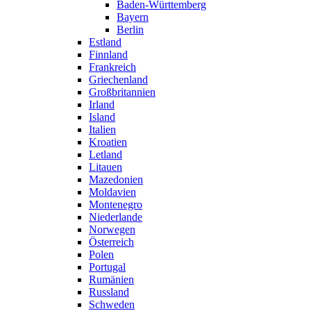
Baden-Württemberg
Bayern
Berlin
Estland
Finnland
Frankreich
Griechenland
Großbritannien
Irland
Island
Italien
Kroatien
Letland
Litauen
Mazedonien
Moldavien
Montenegro
Niederlande
Norwegen
Österreich
Polen
Portugal
Rumänien
Russland
Schweden