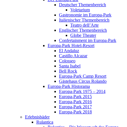
Deutscher Themenbereich
Voletarium
Gastronomie im Europa-Park
Italienischer Themenbereich
Teatro dell’Arte
Englischer Themenbereich
Globe Theater
Confertainment im Europa-Park
Europa-Park Hotel-Resort
El Andaluz
Castillo Alcazar
Colosseo
Santa Isabel
Bell Rock
Europa-Park Camp Resort
Gästehaus Circus Rolando
Europa-Park Historama
Europa-Park 1975 – 2014
Europa-Park 2015
Europa-Park 2016
Europa-Park 2017
Europa-Park 2018
Erlebnisbäder
Rulantica