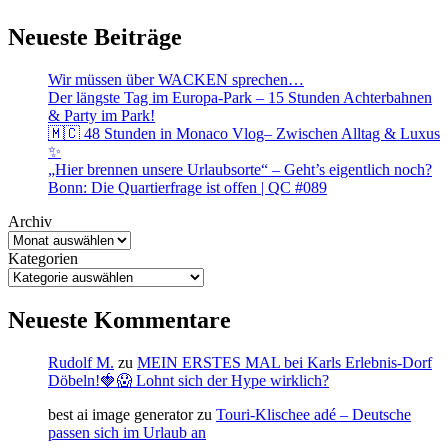
Neueste Beiträge
Wir müssen über WACKEN sprechen…
Der längste Tag im Europa-Park – 15 Stunden Achterbahnen
& Party im Park!
🇲🇨 48 Stunden in Monaco Vlog– Zwischen Alltag & Luxus
✨
„Hier brennen unsere Urlaubsorte“ – Geht’s eigentlich noch?
Bonn: Die Quartierfrage ist offen | QC #089
Archiv
Kategorien
Neueste Kommentare
Rudolf M.
zu
MEIN ERSTES MAL bei Karls Erlebnis-Dorf
Döbeln!🍓😱 Lohnt sich der Hype wirklich?
best ai image generator
zu
Touri-Klischee adé – Deutsche
passen sich im Urlaub an