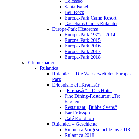
Colosseo
Santa Isabel
Bell Rock
Europa-Park Camp Resort
Gästehaus Circus Rolando
Europa-Park Historama
Europa-Park 1975 – 2014
Europa-Park 2015
Europa-Park 2016
Europa-Park 2017
Europa-Park 2018
Erlebnisbäder
Rulantica
Rulantica – Die Wasserwelt des Europa-
Park
Erlebnishotel „Krønasår“
„Krønasår“ – Das Hotel
Fine Dining-Restaurant „Tre
Krønen“
Restaurant „Bubba Svens“
Bar Erikssøn
Café Konditori
Rulantica – Geschichte
Rulantica Vorgeschichte bis 2018
Rulantica 2018