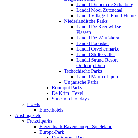
Landal Domein de Schatberg
Landal Mooi Zutendaal
Landal Village L’Eau d’Heure
Niederländische Parks
Landal De Reeuwijkse
Plassen
Landal De Waufsberg
Landal Esonstad
Landal Orveltermarke
Landal Sluftervallei
Landal Strand Resort
Ouddorp Duin
Tschechische Parks
Landal Marina Lipno
Ungarische Parks
Roompot Parks
De Krim | Texel
Suncamp Holidays
Hotels
Einzelhotels
Ausflugsziele
Freizeitparks
Freizeitpark Ravensburger Spieleland
Europa-Park
Der Europa-Park