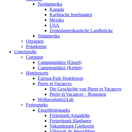
Nordamerika
Kanada
Karibische Inselstaaten
Mexiko
USA
Zentralamerikanische Landbrücke
Südamerika
Ozeanien
Polarkreise
Unterkünfte
Camping
Campingplätze (Einzel)
Campingplätze (Ketten)
Hotelresorts
Europa-Park Hotelresort
Pierre et Vacances
Die Geschichte von Pierre et Vacances
Pierre et Vacances – Regionen
Wellnesshotel24.de
Ferienparks
Einzelferienparks
Ferienpark Aquadelta
Freizeitpark Slagharen
Vakantiepark Giethoorn
Villapark de Weerribben