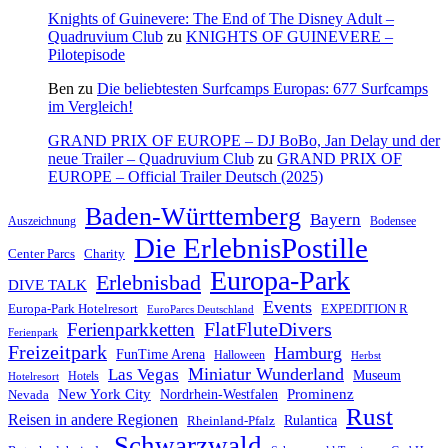
Knights of Guinevere: The End of The Disney Adult –
Quadruvium Club
zu
KNIGHTS OF GUINEVERE –
Pilotepisode
Ben
zu
Die beliebtesten Surfcamps Europas: 677 Surfcamps
im Vergleich!
GRAND PRIX OF EUROPE – DJ BoBo, Jan Delay und der
neue Trailer – Quadruvium Club
zu
GRAND PRIX OF
EUROPE – Official Trailer Deutsch (2025)
Baden-Württemberg
Bayern
Auszeichnung
Bodensee
Die ErlebnisPostille
Center Parcs
Charity
Europa-Park
Erlebnisbad
DIVE TALK
Events
Europa-Park Hotelresort
EXPEDITION R
EuroParcs Deutschland
FlatFluteDivers
Ferienparkketten
Ferienpark
Freizeitpark
Hamburg
FunTime Arena
Halloween
Herbst
Miniatur Wunderland
Las Vegas
Museum
Hotels
Hotelresort
Prominenz
New York City
Nordrhein-Westfalen
Nevada
Rust
Reisen in andere Regionen
Rulantica
Rheinland-Pfalz
Schwarzwald