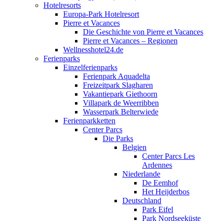
Hotelresorts
Europa-Park Hotelresort
Pierre et Vacances
Die Geschichte von Pierre et Vacances
Pierre et Vacances – Regionen
Wellnesshotel24.de
Ferienparks
Einzelferienparks
Ferienpark Aquadelta
Freizeitpark Slagharen
Vakantiepark Giethoorn
Villapark de Weerribben
Wasserpark Belterwiede
Ferienparkketten
Center Parcs
Die Parks
Belgien
Center Parcs Les
Ardennes
Niederlande
De Eemhof
Het Heijderbos
Deutschland
Park Eifel
Park Nordseeküste