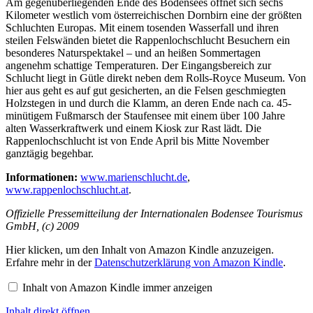
Am gegenüberliegenden Ende des Bodensees öffnet sich sechs
Kilometer westlich vom österreichischen Dornbirn eine der größten
Schluchten Europas. Mit einem tosenden Wasserfall und ihren
steilen Felswänden bietet die Rappenlochschlucht Besuchern ein
besonderes Naturspektakel – und an heißen Sommertagen
angenehm schattige Temperaturen. Der Eingangsbereich zur
Schlucht liegt in Gütle direkt neben dem Rolls-Royce Museum. Von
hier aus geht es auf gut gesicherten, an die Felsen geschmiegten
Holzstegen in und durch die Klamm, an deren Ende nach ca. 45-
minütigem Fußmarsch der Staufensee mit einem über 100 Jahre
alten Wasserkraftwerk und einem Kiosk zur Rast lädt. Die
Rappenlochschlucht ist von Ende April bis Mitte November
ganztägig begehbar.
Informationen:
www.marienschlucht.de
,
www.rappenlochschlucht.at
.
Offizielle Pressemitteilung der Internationalen Bodensee Tourismus
GmbH, (c) 2009
Inhalt
Hier klicken, um den Inhalt von Amazon Kindle anzuzeigen.
von
Erfahre mehr in der
Datenschutzerklärung von Amazon Kindle
.
Amazon
Kindle
Inhalt von Amazon Kindle immer anzeigen
anzeigen
Inhalt direkt öffnen