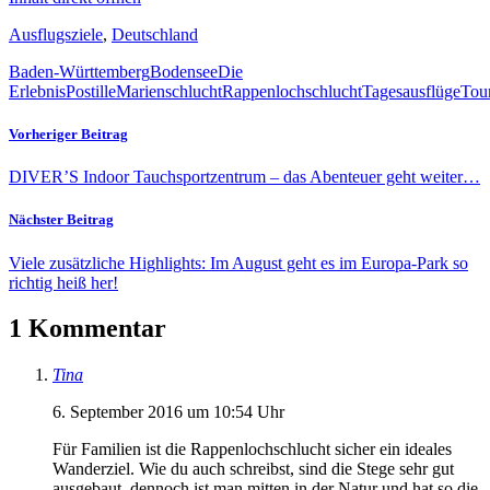
Ausflugsziele
,
Deutschland
Baden-Württemberg
Bodensee
Die
ErlebnisPostille
Marienschlucht
Rappenlochschlucht
Tagesausflüge
Tou
Vorheriger Beitrag
DIVER’S Indoor Tauchsportzentrum – das Abenteuer geht weiter…
Nächster Beitrag
Viele zusätzliche Highlights: Im August geht es im Europa-Park so
richtig heiß her!
1 Kommentar
Tina
6. September 2016 um 10:54 Uhr
Für Familien ist die Rappenlochschlucht sicher ein ideales
Wanderziel. Wie du auch schreibst, sind die Stege sehr gut
ausgebaut, dennoch ist man mitten in der Natur und hat so die