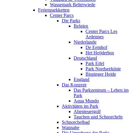
Wasserpark Belterwiede
Ferienparkketten
Center Parcs
Die Parks
Belgien
Center Parcs Les
Ardennes
Niederlande
De Eemhof
Het Heijderbos
Deutschland
Park Eifel
Park Nordseeküste
Bispinger Heide
England
Das Konzept
Das Parkzentrum – Leben im
Park
Aqua Mundo
Aktivitäten im Park
Abenteuergolf
Tauchen und Schnorcheln
Schnorchelbad
Wannabe
Die Umgebung der Parks