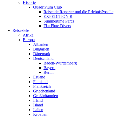
Historie
Quadrivium Club
Reisende Reporter und die ErlebnisPostille
EXPEDITION R
Summertime Parcs
Flat Flute Divers
Reiseziele
Afrika
Europa
Albanien
Bulgarien
Dänemark
Deutschland
Baden-Württemberg
Bayern
Berlin
Estland
Finnland
Frankreich
Griechenland
Großbritannien
Irland
Island
Italien
Kroatien