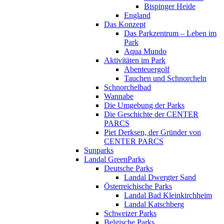
Bispinger Heide
England
Das Konzept
Das Parkzentrum – Leben im
Park
Aqua Mundo
Aktivitäten im Park
Abenteuergolf
Tauchen und Schnorcheln
Schnorchelbad
Wannabe
Die Umgebung der Parks
Die Geschichte der CENTER
PARCS
Piet Derksen, der Gründer von
CENTER PARCS
Sunparks
Landal GreenParks
Deutsche Parks
Landal Dwergter Sand
Österreichische Parks
Landal Bad Kleinkirchheim
Landal Katschberg
Schweizer Parks
Belgische Parks