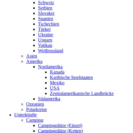
Schweiz
Serbien
Slovakei
Spanien
Tschechien
Türkei
Ukraine
Ungarn
Vatikan
Weißrussland
Asien
Amerika
Nordamerika
Kanada
Karibische Inselstaaten
Mexiko
USA
Zentralamerikanische Landbrücke
Südamerika
Ozeanien
Polarkreise
Unterkünfte
Camping
Campingplätze (Einzel)
Campingplätze (Ketten)