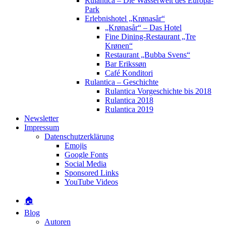
Rulantica – Die Wasserwelt des Europa-
Park
Erlebnishotel „Krønasår“
„Krønasår“ – Das Hotel
Fine Dining-Restaurant „Tre
Krønen“
Restaurant „Bubba Svens“
Bar Erikssøn
Café Konditori
Rulantica – Geschichte
Rulantica Vorgeschichte bis 2018
Rulantica 2018
Rulantica 2019
Newsletter
Impressum
Datenschutzerklärung
Emojis
Google Fonts
Social Media
Sponsored Links
YouTube Videos
🏠
Blog
Autoren