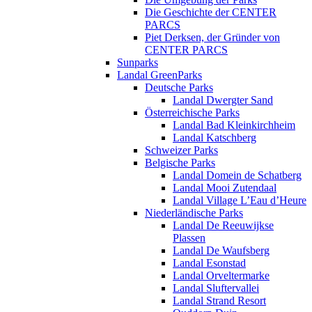
Die Geschichte der CENTER
PARCS
Piet Derksen, der Gründer von
CENTER PARCS
Sunparks
Landal GreenParks
Deutsche Parks
Landal Dwergter Sand
Österreichische Parks
Landal Bad Kleinkirchheim
Landal Katschberg
Schweizer Parks
Belgische Parks
Landal Domein de Schatberg
Landal Mooi Zutendaal
Landal Village L’Eau d’Heure
Niederländische Parks
Landal De Reeuwijkse
Plassen
Landal De Waufsberg
Landal Esonstad
Landal Orveltermarke
Landal Sluftervallei
Landal Strand Resort