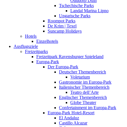
Ouddorp Duin
Tschechische Parks
Landal Marina Lipno
Ungarische Parks
Roompot Parks
De Krim | Texel
Suncamp Holidays
Hotels
Einzelhotels
Ausflugsziele
Freizeitparks
Freizeitpark Ravensburger Spieleland
Europa-Park
Der Europa-Park
Deutscher Themenbereich
Voletarium
Gastronomie im Europa-Park
Italienischer Themenbereich
Teatro dell’Arte
Englischer Themenbereich
Globe Theater
Confertainment im Europa-Park
Europa-Park Hotel-Resort
El Andaluz
Castillo Alcazar