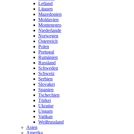
Letland
Litauen
Mazedonien
Moldavien
Montenegro
Niederlande
Norwegen
Österreich
Polen
Portugal
Rumänien
Russland
Schweden
Schweiz
Serbien
Slovakei
Spanien
Tschechien
Türkei
Ukraine
Ungarn
Vatikan
Weißrussland
Asien
Amerika