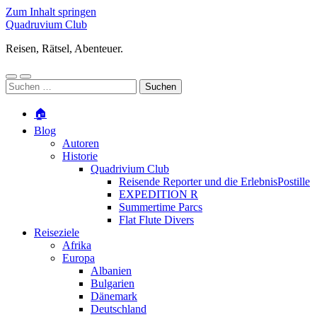
Zum Inhalt springen
Quadruvium Club
Reisen, Rätsel, Abenteuer.
Mobile-
Suchfeld
Suchen
Menü
ein-/ausblenden
nach:
ein-/ausblenden
🏠
Blog
Autoren
Historie
Quadrivium Club
Reisende Reporter und die ErlebnisPostille
EXPEDITION R
Summertime Parcs
Flat Flute Divers
Reiseziele
Afrika
Europa
Albanien
Bulgarien
Dänemark
Deutschland