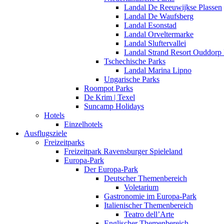
Landal De Reeuwijkse Plassen
Landal De Waufsberg
Landal Esonstad
Landal Orveltermarke
Landal Sluftervallei
Landal Strand Resort Ouddorp
Tschechische Parks
Landal Marina Lipno
Ungarische Parks
Roompot Parks
De Krim | Texel
Suncamp Holidays
Hotels
Einzelhotels
Ausflugsziele
Freizeitparks
Freizeitpark Ravensburger Spieleland
Europa-Park
Der Europa-Park
Deutscher Themenbereich
Voletarium
Gastronomie im Europa-Park
Italienischer Themenbereich
Teatro dell’Arte
Englischer Themenbereich