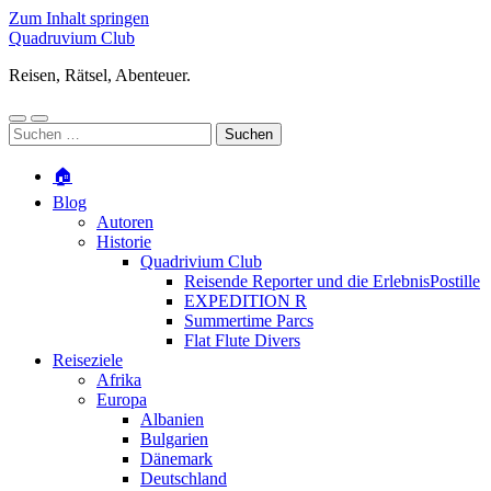
Zum Inhalt springen
Quadruvium Club
Reisen, Rätsel, Abenteuer.
Mobile-
Suchfeld
Suchen
Menü
ein-/ausblenden
nach:
ein-/ausblenden
🏠
Blog
Autoren
Historie
Quadrivium Club
Reisende Reporter und die ErlebnisPostille
EXPEDITION R
Summertime Parcs
Flat Flute Divers
Reiseziele
Afrika
Europa
Albanien
Bulgarien
Dänemark
Deutschland