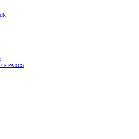
ark
S
ENTER PARCS