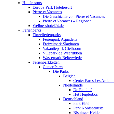
Hotelresorts
Europa-Park Hotelresort
Pierre et Vacances
Die Geschichte von Pierre et Vacances
Pierre et Vacances – Regionen
Wellnesshotel24.de
Ferienparks
Einzelferienparks
Ferienpark Aquadelta
Freizeitpark Slagharen
Vakantiepark Giethoorn
Villapark de Weerribben
Wasserpark Belterwiede
Ferienparkketten
Center Parcs
Die Parks
Belgien
Center Parcs Les Ardenn
Niederlande
De Eemhof
Het Heijderbos
Deutschland
Park Eifel
Park Nordseeküste
Bispinger Heide