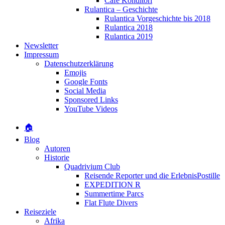
Café Konditori
Rulantica – Geschichte
Rulantica Vorgeschichte bis 2018
Rulantica 2018
Rulantica 2019
Newsletter
Impressum
Datenschutzerklärung
Emojis
Google Fonts
Social Media
Sponsored Links
YouTube Videos
🏠
Blog
Autoren
Historie
Quadrivium Club
Reisende Reporter und die ErlebnisPostille
EXPEDITION R
Summertime Parcs
Flat Flute Divers
Reiseziele
Afrika