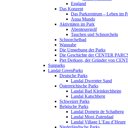
England
Das Konzept
Das Parkzentrum – Leben im P
Aqua Mundo
Aktivitäten im Park
Abenteuergolf
Tauchen und Schnorcheln
Schnorchelbad
Wannabe
Die Umgebung der Parks
Die Geschichte der CENTER PARC
Piet Derksen, der Gründer von C
Sunparks
Landal GreenParks
Deutsche Parks
Landal Dwergter Sand
Österreichische Parks
Landal Bad Kleinkirchheim
Landal Katschberg
Schweizer Parks
Belgische Parks
Landal Domein de Schatberg
Landal Mooi Zutendaal
Landal Village L’Eau d’Heure
Niederländische Parks