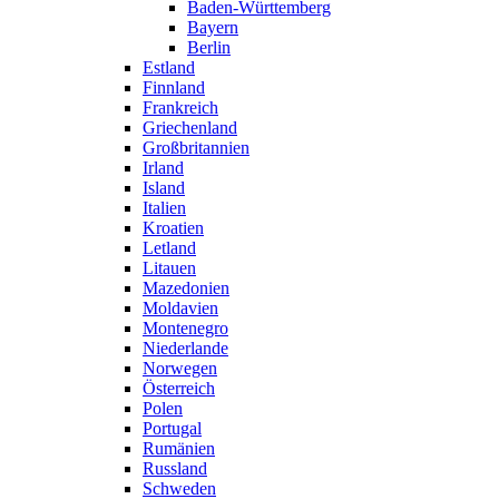
Baden-Württemberg
Bayern
Berlin
Estland
Finnland
Frankreich
Griechenland
Großbritannien
Irland
Island
Italien
Kroatien
Letland
Litauen
Mazedonien
Moldavien
Montenegro
Niederlande
Norwegen
Österreich
Polen
Portugal
Rumänien
Russland
Schweden