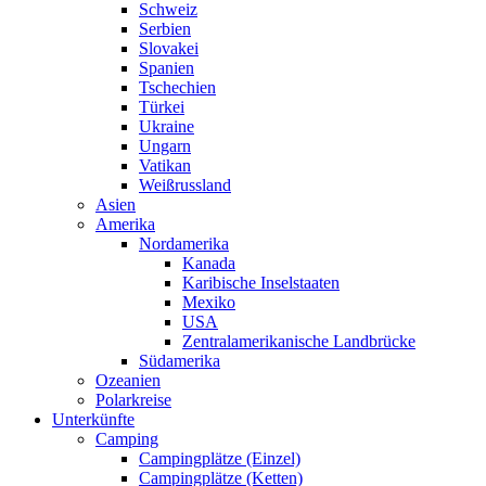
Schweiz
Serbien
Slovakei
Spanien
Tschechien
Türkei
Ukraine
Ungarn
Vatikan
Weißrussland
Asien
Amerika
Nordamerika
Kanada
Karibische Inselstaaten
Mexiko
USA
Zentralamerikanische Landbrücke
Südamerika
Ozeanien
Polarkreise
Unterkünfte
Camping
Campingplätze (Einzel)
Campingplätze (Ketten)