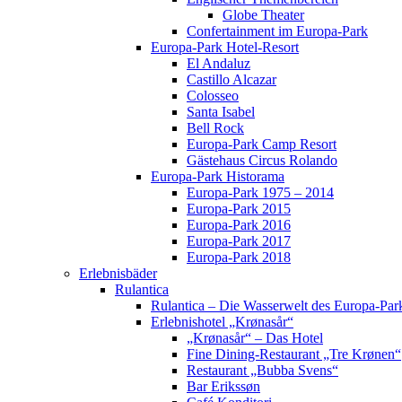
Globe Theater
Confertainment im Europa-Park
Europa-Park Hotel-Resort
El Andaluz
Castillo Alcazar
Colosseo
Santa Isabel
Bell Rock
Europa-Park Camp Resort
Gästehaus Circus Rolando
Europa-Park Historama
Europa-Park 1975 – 2014
Europa-Park 2015
Europa-Park 2016
Europa-Park 2017
Europa-Park 2018
Erlebnisbäder
Rulantica
Rulantica – Die Wasserwelt des Europa-Par
Erlebnishotel „Krønasår“
„Krønasår“ – Das Hotel
Fine Dining-Restaurant „Tre Krønen“
Restaurant „Bubba Svens“
Bar Erikssøn