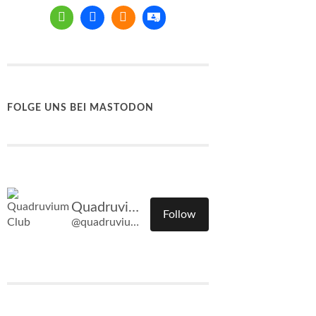
FOLGE UNS BEI MASTODON
Quadruvium Club
Follow
@quadruvium.club@quadruvium.club