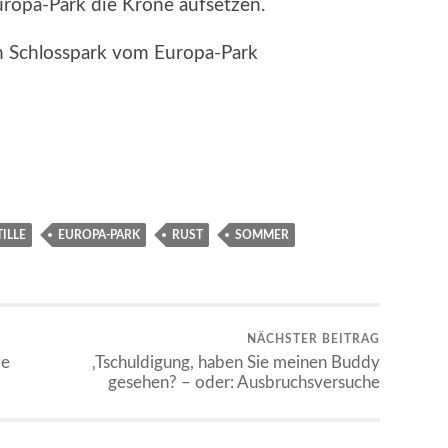
uropa-Park die Krone aufsetzen.
ILLE
EUROPA-PARK
RUST
SOMMER
NÄCHSTER BEITRAG
ie
‚Tschuldigung, haben Sie meinen Buddy
gesehen? – oder: Ausbruchsversuche