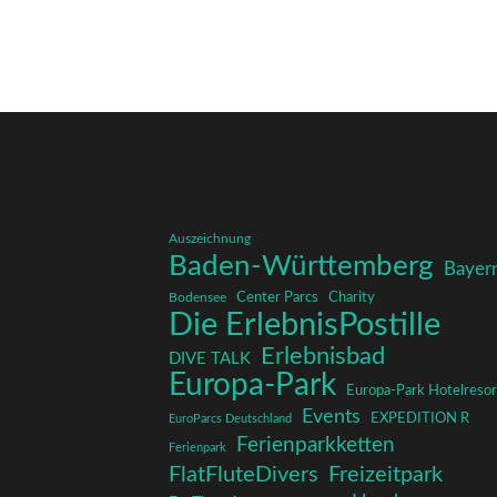
Auszeichnung
Baden-Württemberg
Bayer
Charity
Center Parcs
Bodensee
Die ErlebnisPostille
Erlebnisbad
DIVE TALK
Europa-Park
Europa-Park Hotelresor
Events
EXPEDITION R
EuroParcs Deutschland
Ferienparkketten
Ferienpark
FlatFluteDivers
Freizeitpark