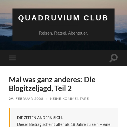
QUADRUVIUM CLUB
Reisen, Rätsel, Abenteuer.
Suchfe
Mobile-
ein-/a
Menü
ein-/ausblenden
Mal was ganz anderes: Die
Blogitzeljagd, Teil 2
29. FEBRUAR 2008
/
KEINE KOMMENTARE
DIE ZEITEN ÄNDERN SICH.
Dieser Beitrag scheint älter als 18 Jahre zu sein – eine