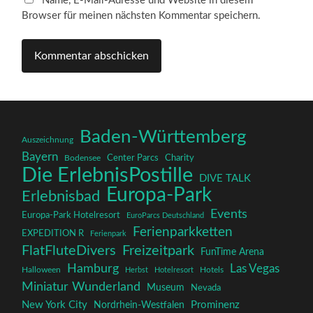
Name, E-Mail-Adresse und Website in diesem
Browser für meinen nächsten Kommentar speichern.
Baden-Württemberg
Auszeichnung
Bayern
Charity
Center Parcs
Bodensee
Die ErlebnisPostille
DIVE TALK
Europa-Park
Erlebnisbad
Events
Europa-Park Hotelresort
EuroParcs Deutschland
Ferienparkketten
EXPEDITION R
Ferienpark
FlatFluteDivers
Freizeitpark
FunTime Arena
Hamburg
Las Vegas
Halloween
Herbst
Hotelresort
Hotels
Miniatur Wunderland
Museum
Nevada
New York City
Prominenz
Nordrhein-Westfalen