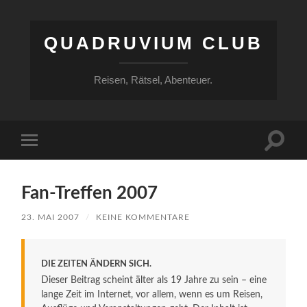
QUADRUVIUM CLUB
Reisen, Rätsel, Abenteuer.
Suchfe
Mobile-
ein-/a
Menü
ein-/ausblenden
Fan-Treffen 2007
23. MAI 2007
/
KEINE KOMMENTARE
DIE ZEITEN ÄNDERN SICH.
Dieser Beitrag scheint älter als 19 Jahre zu sein – eine
lange Zeit im Internet, vor allem, wenn es um Reisen,