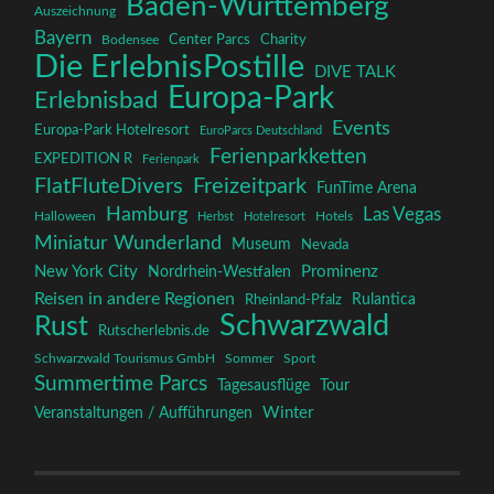
Baden-Württemberg
Auszeichnung
Bayern
Charity
Center Parcs
Bodensee
Die ErlebnisPostille
DIVE TALK
Europa-Park
Erlebnisbad
Events
Europa-Park Hotelresort
EuroParcs Deutschland
Ferienparkketten
EXPEDITION R
Ferienpark
FlatFluteDivers
Freizeitpark
FunTime Arena
Hamburg
Las Vegas
Halloween
Herbst
Hotelresort
Hotels
Miniatur Wunderland
Museum
Nevada
New York City
Prominenz
Nordrhein-Westfalen
Reisen in andere Regionen
Rulantica
Rheinland-Pfalz
Schwarzwald
Rust
Rutscherlebnis.de
Schwarzwald Tourismus GmbH
Sommer
Sport
Summertime Parcs
Tagesausflüge
Tour
Winter
Veranstaltungen / Aufführungen