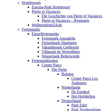
Hotelresorts
Europa-Park Hotelresort
Pierre et Vacances
Die Geschichte von Pierre et Vacances
Pierre et Vacances – Regionen
Wellnesshotel24.de
Ferienparks
Einzelferienparks
Ferienpark Aquadelta
Freizeitpark Slagharen
Vakantiepark Giethoorn
Villapark de Weerribben
Wasserpark Belterwiede
Ferienparkketten
Center Parcs
Die Parks
Belgien
Center Parcs Les
Ardennes
Niederlande
De Eemhof
Het Heijderbos
Deutschland
Park Eifel
Park Nordseeküste