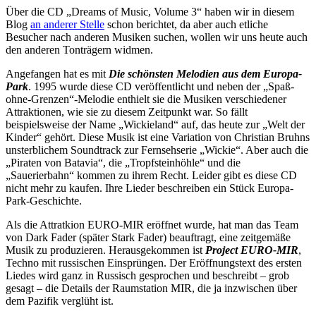
Über die CD „Dreams of Music, Volume 3“ haben wir in diesem
Blog
an anderer Stelle
schon berichtet, da aber auch etliche
Besucher nach anderen Musiken suchen, wollen wir uns heute auch
den anderen Tonträgern widmen.
Angefangen hat es mit
Die schönsten Melodien aus dem Europa-
Park
. 1995 wurde diese CD veröffentlicht und neben der „Spaß-
ohne-Grenzen“-Melodie enthielt sie die Musiken verschiedener
Attraktionen, wie sie zu diesem Zeitpunkt war. So fällt
beispielsweise der Name „Wickieland“ auf, das heute zur „Welt der
Kinder“ gehört. Diese Musik ist eine Variation von Christian Bruhns
unsterblichem Soundtrack zur Fernsehserie „Wickie“. Aber auch die
„Piraten von Batavia“, die „Tropfsteinhöhle“ und die
„Sauerierbahn“ kommen zu ihrem Recht. Leider gibt es diese CD
nicht mehr zu kaufen. Ihre Lieder beschreiben ein Stück Europa-
Park-Geschichte.
Als die Attratkion EURO-MIR eröffnet wurde, hat man das Team
von Dark Fader (später Stark Fader) beauftragt, eine zeitgemäße
Musik zu produzieren. Herausgekommen ist
Project EURO-MIR
,
Techno mit russischen Einsprüngen. Der Eröffnungstext des ersten
Liedes wird ganz in Russisch gesprochen und beschreibt – grob
gesagt – die Details der Raumstation MIR, die ja inzwischen über
dem Pazifik verglüht ist.