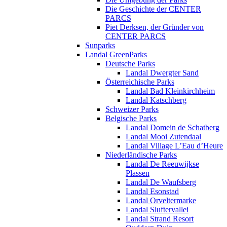
Die Geschichte der CENTER
PARCS
Piet Derksen, der Gründer von
CENTER PARCS
Sunparks
Landal GreenParks
Deutsche Parks
Landal Dwergter Sand
Österreichische Parks
Landal Bad Kleinkirchheim
Landal Katschberg
Schweizer Parks
Belgische Parks
Landal Domein de Schatberg
Landal Mooi Zutendaal
Landal Village L’Eau d’Heure
Niederländische Parks
Landal De Reeuwijkse
Plassen
Landal De Waufsberg
Landal Esonstad
Landal Orveltermarke
Landal Sluftervallei
Landal Strand Resort