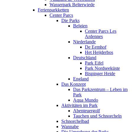
Wasserpark Belterwiede
Ferienparkketten
Center Parcs
Die Parks
Belgien
Center Parcs Les
Ardennes
Niederlande
De Eemhof
Het Heijderbos
Deutschland
Park Eifel
Park Nordseeküste
Bispinger Heide
England
Das Konzept
Das Parkzentrum – Leben im
Park
Aqua Mundo
Aktivitäten im Park
Abenteuergolf
Tauchen und Schnorcheln
Schnorchelbad
Wannabe
Die Umgebung der Parks