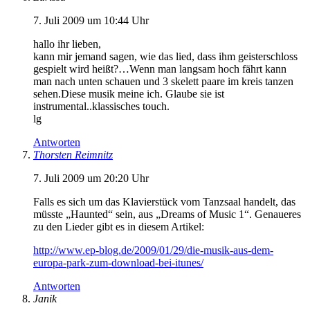
7. Juli 2009 um 10:44 Uhr
hallo ihr lieben,
kann mir jemand sagen, wie das lied, dass ihm geisterschloss
gespielt wird heißt?…Wenn man langsam hoch fährt kann
man nach unten schauen und 3 skelett paare im kreis tanzen
sehen.Diese musik meine ich. Glaube sie ist
instrumental..klassisches touch.
lg
Antworten
Thorsten Reimnitz
7. Juli 2009 um 20:20 Uhr
Falls es sich um das Klavierstück vom Tanzsaal handelt, das
müsste „Haunted“ sein, aus „Dreams of Music 1“. Genaueres
zu den Lieder gibt es in diesem Artikel:
http://www.ep-blog.de/2009/01/29/die-musik-aus-dem-
europa-park-zum-download-bei-itunes/
Antworten
Janik