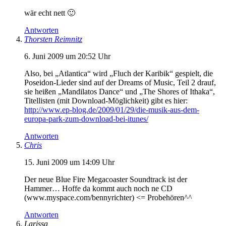
wär echt nett 🙂
Antworten
Thorsten Reimnitz
6. Juni 2009 um 20:52 Uhr
Also, bei „Atlantica“ wird „Fluch der Karibik“ gespielt, die
Poseidon-Lieder sind auf der Dreams of Music, Teil 2 drauf,
sie heißen „Mandilatos Dance“ und „The Shores of Ithaka“,
Titellisten (mit Download-Möglichkeit) gibt es hier:
http://www.ep-blog.de/2009/01/29/die-musik-aus-dem-
europa-park-zum-download-bei-itunes/
Antworten
Chris
15. Juni 2009 um 14:09 Uhr
Der neue Blue Fire Megacoaster Soundtrack ist der
Hammer… Hoffe da kommt auch noch ne CD
(www.myspace.com/bennyrichter) <= Probehören^^
Antworten
Larissa