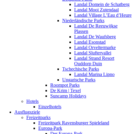
Landal Domein de Schatberg
Landal Mooi Zutendaal
Landal Village L’Eau d’Heure
Niederländische Parks
Landal De Reeuwijkse
Plassen
Landal De Waufsberg
Landal Esonstad
Landal Orveltermarke
Landal Sluftervallei
Landal Strand Resort
Ouddorp Duin
Tschechische Parks
Landal Marina Lipno
Ungarische Parks
Roompot Parks
De Krim | Texel
Suncamp Holidays
Hotels
Einzelhotels
Ausflugsziele
Freizeitparks
Freizeitpark Ravensburger Spieleland
Europa-Park
Der Europa-Park