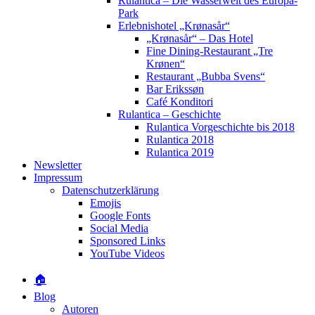
Rulantica – Die Wasserwelt des Europa-
Park
Erlebnishotel „Krønasår“
„Krønasår“ – Das Hotel
Fine Dining-Restaurant „Tre
Krønen“
Restaurant „Bubba Svens“
Bar Erikssøn
Café Konditori
Rulantica – Geschichte
Rulantica Vorgeschichte bis 2018
Rulantica 2018
Rulantica 2019
Newsletter
Impressum
Datenschutzerklärung
Emojis
Google Fonts
Social Media
Sponsored Links
YouTube Videos
🏠
Blog
Autoren