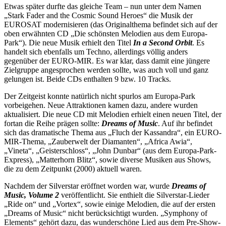
Etwas später durfte das gleiche Team – nun unter dem Namen
„Stark Fader and the Cosmic Sound Heroes“ die Musik der
EUROSAT modernisieren (das Originalthema befindet sich auf der
oben erwähnten CD „Die schönsten Melodien aus dem Europa-
Park“). Die neue Musik erhielt den Titel
In a Second Orbit
. Es
handelt sich ebenfalls um Techno, allerdings völlig anders
gegenüber der EURO-MIR. Es war klar, dass damit eine jüngere
Zielgruppe angesprochen werden sollte, was auch voll und ganz
gelungen ist. Beide CDs enthalten 9 bzw. 10 Tracks.
Der Zeitgeist konnte natürlich nicht spurlos am Europa-Park
vorbeigehen. Neue Attraktionen kamen dazu, andere wurden
aktualisiert. Die neue CD mit Melodien erhielt einen neuen Titel, der
fortan die Reihe prägen sollte:
Dreams of Music
. Auf ihr befindet
sich das dramatische Thema aus „Fluch der Kassandra“, ein EURO-
MIR-Thema, „Zauberwelt der Diamanten“, „Africa Awia“,
„Vineta“, „Geisterschloss“, „John Dunbar“ (aus dem Europa-Park-
Express), „Matterhorn Blitz“, sowie diverse Musiken aus Shows,
die zu dem Zeitpunkt (2000) aktuell waren.
Nachdem der Silverstar eröffnet worden war, wurde
Dreams of
Music, Volume 2
veröffentlicht. Sie enthielt die Silverstar-Lieder
„Ride on“ und „Vortex“, sowie einige Melodien, die auf der ersten
„Dreams of Music“ nicht berücksichtigt wurden. „Symphony of
Elements“ gehört dazu, das wunderschöne Lied aus dem Pre-Show-