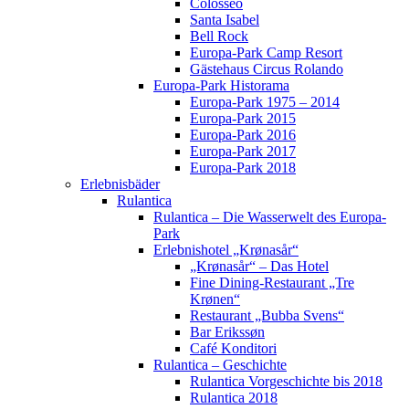
Colosseo
Santa Isabel
Bell Rock
Europa-Park Camp Resort
Gästehaus Circus Rolando
Europa-Park Historama
Europa-Park 1975 – 2014
Europa-Park 2015
Europa-Park 2016
Europa-Park 2017
Europa-Park 2018
Erlebnisbäder
Rulantica
Rulantica – Die Wasserwelt des Europa-
Park
Erlebnishotel „Krønasår“
„Krønasår“ – Das Hotel
Fine Dining-Restaurant „Tre
Krønen“
Restaurant „Bubba Svens“
Bar Erikssøn
Café Konditori
Rulantica – Geschichte
Rulantica Vorgeschichte bis 2018
Rulantica 2018