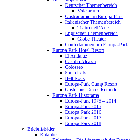
Deutscher Themenbereich
Voletarium
Gastronomie im Europa-Park
Italienischer Themenbereich
Teatro dell’Arte
Englischer Themenbereich
Globe Theater
Confertainment im Europa-Park
Europa-Park Hotel-Resort
El Andaluz
Castillo Alcazar
Colosseo
Santa Isabel
Bell Rock
Europa-Park Camp Resort
Gästehaus Circus Rolando
Europa-Park Historama
Europa-Park 1975 – 2014
Europa-Park 2015
Europa-Park 2016
Europa-Park 2017
Europa-Park 2018
Erlebnisbäder
Rulantica