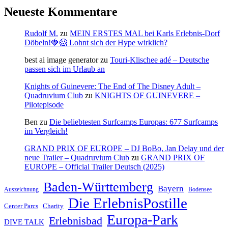
Neueste Kommentare
Rudolf M.
zu
MEIN ERSTES MAL bei Karls Erlebnis-Dorf
Döbeln!🍓😱 Lohnt sich der Hype wirklich?
best ai image generator
zu
Touri-Klischee adé – Deutsche
passen sich im Urlaub an
Knights of Guinevere: The End of The Disney Adult –
Quadruvium Club
zu
KNIGHTS OF GUINEVERE –
Pilotepisode
Ben
zu
Die beliebtesten Surfcamps Europas: 677 Surfcamps
im Vergleich!
GRAND PRIX OF EUROPE – DJ BoBo, Jan Delay und der
neue Trailer – Quadruvium Club
zu
GRAND PRIX OF
EUROPE – Official Trailer Deutsch (2025)
Baden-Württemberg
Bayern
Auszeichnung
Bodensee
Die ErlebnisPostille
Center Parcs
Charity
Europa-Park
Erlebnisbad
DIVE TALK