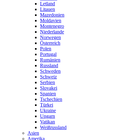
Letland
Litauen
Mazedonien
Moldavien
Montenegro
Niederlande
Norwegen
Österreich
Polen
Portugal
Rumänien
Russland
Schweden
Schweiz
Serbien
Slovakei
Spanien
Tschechien
Türkei
Ukraine
Ungarn
Vatikan
Weißrussland
Asien
Amerika