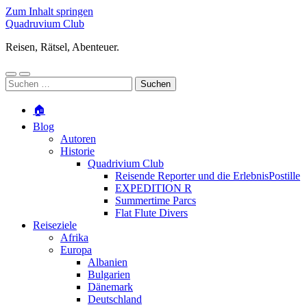
Zum Inhalt springen
Quadruvium Club
Reisen, Rätsel, Abenteuer.
Mobile-
Suchfeld
Suchen
Menü
ein-/ausblenden
nach:
ein-/ausblenden
🏠
Blog
Autoren
Historie
Quadrivium Club
Reisende Reporter und die ErlebnisPostille
EXPEDITION R
Summertime Parcs
Flat Flute Divers
Reiseziele
Afrika
Europa
Albanien
Bulgarien
Dänemark
Deutschland