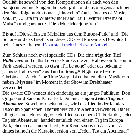
Qualität ist sowohl von den Kompositionen als auch von den
Sängerinnen und Sängern her sehr gut – und das übrigens auch bei
den Nachfolgeproduktionen „Pinocchio“ (auf „Dreams of Music,
Vol. 3“) , „Lara im Winterwunderland“ (auf „Winter Dreams of
Muisc“) und ganz neu: „Die kleine Meerjungfrau“.
Bis auf „Die schönsten Melodien aus dem Europa-Park“ und „Die
Schöne und das Biest“ sind diese CDs seit kurzem als Download
bei iTunes zu haben.
Dazu steht mehr in diesem Artikel.
Zum Schluss noch zwei spezielle CDs. Die eine trägt den Titel
Halloween
und enthält diverse Stücke, die zur Halloween-Saison im
Park gespielt werden, so etwa „I’ll be gone“ oder das bekannte
„This is Halloween“ aus Tim Burtons „A Nightmare before
Christmas“. Auch „The Time Warp“ ist enthalten, diese Musik wird
neben „Mystère“ im Moment in der Show im Drehtheater
verwendet.
Die zweite CD wendet sich eindeutig an ein junges Publikum. Don
Quijote und Sancho Pansa feat. Dulcinea singen
Jeden Tag ein
Abenteuer
. Soweit mir bekannt ist, wird das Lied in der Kinder-
Disco im Spanischen Themenbereich am Abend verwendet. Daher
klingt es auch ein wenig wie ein Lied von einem Cluburlaub. „Jeden
Tag ein Abenteuer“ handelt natürlich von einem Tag im Europa-
Park, ebenso das andere Lied „Ein Rendezvous im Alcazar“. Als
drittes ist noch die Karaokeversion von „Jeden Tag ein Abenteuer“