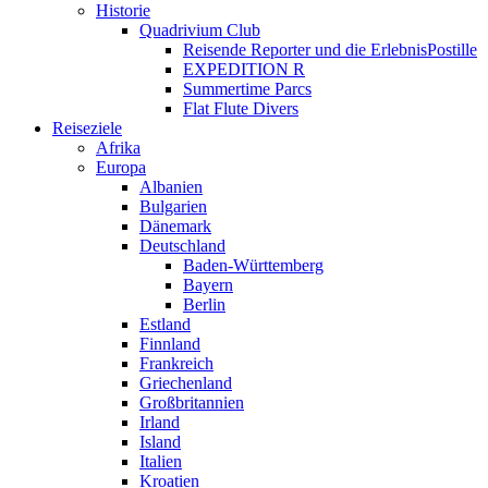
Historie
Quadrivium Club
Reisende Reporter und die ErlebnisPostille
EXPEDITION R
Summertime Parcs
Flat Flute Divers
Reiseziele
Afrika
Europa
Albanien
Bulgarien
Dänemark
Deutschland
Baden-Württemberg
Bayern
Berlin
Estland
Finnland
Frankreich
Griechenland
Großbritannien
Irland
Island
Italien
Kroatien