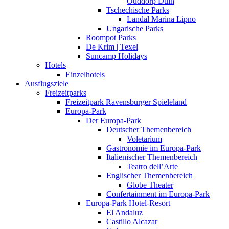
Ouddorp Duin
Tschechische Parks
Landal Marina Lipno
Ungarische Parks
Roompot Parks
De Krim | Texel
Suncamp Holidays
Hotels
Einzelhotels
Ausflugsziele
Freizeitparks
Freizeitpark Ravensburger Spieleland
Europa-Park
Der Europa-Park
Deutscher Themenbereich
Voletarium
Gastronomie im Europa-Park
Italienischer Themenbereich
Teatro dell’Arte
Englischer Themenbereich
Globe Theater
Confertainment im Europa-Park
Europa-Park Hotel-Resort
El Andaluz
Castillo Alcazar