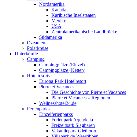
Nordamerika
Kanada
Karibische Inselstaaten
Mexiko
USA
Zentralamerikanische Landbrücke
Südamerika
Ozeanien
Polarkreise
Unterkünfte
Camping
Campingplätze (Einzel)
Campingplätze (Ketten)
Hotelresorts
Europa-Park Hotelresort
Pierre et Vacances
Die Geschichte von Pierre et Vacances
Pierre et Vacances – Regionen
Wellnesshotel24.de
Ferienparks
Einzelferienparks
Ferienpark Aquadelta
Freizeitpark Slagharen
Vakantiepark Giethoorn
Villapark de Weerribben