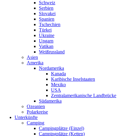
Schweiz
Serbien
Slovakei
Spanien
Tschechien
Türkei
Ukraine
Ungarn
Vatikan
Weißrussland
Asien
Amerika
Nordamerika
Kanada
Karibische Inselstaaten
Mexiko
USA
Zentralamerikanische Landbrücke
Südamerika
Ozeanien
Polarkreise
Unterkünfte
Camping
Campingplätze (Einzel)
Campingplätze (Ketten)