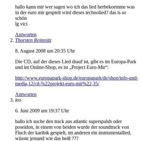
hallo kann mir wer sagen wo ich das lied herbekoemme was
in der euro mir gespielt wird dieses technolied? das is so
schön
lg vici
Antworten
Thorsten Reimnitz
8. August 2008 um 20:35 Uhr
Die CD, auf der dieses Lied drauf ist, gibt es im Europa-Park
und im Online-Shop, es ist „Project Euro-Mir“:
http://www.europapark-shop.de/europapark/de/shop/info-und-
media,12/cd-%22projekt-euro-mir%22,35/
Antworten
leo
6. Juni 2009 um 19:37 Uhr
hallo ich suche den track aus atlantic superspalsh oder
poseidon, in einem von beiden wurde der soundtrack von
Fluch der karibik gespielt, im anderen ein instrumentallied,
wüsste jemand wie das heiß ???