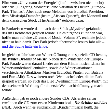
Film vom „Universum der Energie“ (läuft inzwischen nicht mehr)
oder die „Lingering Moments“, eine Variation des neuen „Europa-
Park-Themas“. Aber auch neue Melodien von EuroSat, Poseidon,
dem Mississipi-Dampfer (heute „African Queen“), der Monorail und
dem klassischen Stück „The Animals“ gehören dazu.
In Fankreisen wurde dann nach dem Stück „Mystère“ gefahndet,
das im Drehtheater gespielt wurde. Da es nirgends zu finden war,
hoffte man auf eine „Dreams of Music, Volume 3“, rechnete jedoch
nicht so bald damit. Der Park jedoch überraschte letztes Jahr alle –
und die Suche hatte ein Ende
.
Im gleichen Jahr kam zur Winter-Öffnung eine spezielle CD heraus,
die
Winter Dreams of Music
. Neben dem Winterlied der Europa-
Park Parade waren darauf Lieder aus dem Kindermusical „Lara im
Winterwunderland“ enthalten, sowie die Wintervariationen
verschiedener Attraktions-Musiken (EuroSat, Piraten von Batavia
und Euro-Mir). Des weiteren noch Weihnachtslieder, die im Park
gespielt werden, so auch das Lied „Weihnacht im Europa-Park“, mit
dem seinerzeit Werbung für die erste Weihnachtsöffnung gemacht
wurde.
Außerdem gab es noch andere Sonder-CDs. Als erstes sei zu
erwähnen die CD zum ersten Kindermusical, „
Die Schöne und das
Biest
„. Auch wenn es ausdrücklich „Kinder“musical heißt, die