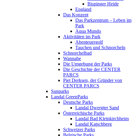
Bispinger Heide
England
Das Konzept
Das Parkzentrum – Leben im
Park
Aqua Mundo
Aktivitäten im Park
Abenteuergolf
Tauchen und Schnorcheln
Schnorchelbad
Wannabe
Die Umgebung der Parks
Die Geschichte der CENTER
PARCS
Piet Derksen, der Gründer von
CENTER PARCS
Sunparks
Landal GreenParks
Deutsche Parks
Landal Dwergter Sand
Österreichische Parks
Landal Bad Kleinkirchheim
Landal Katschberg
Schweizer Parks
Belgische Parks