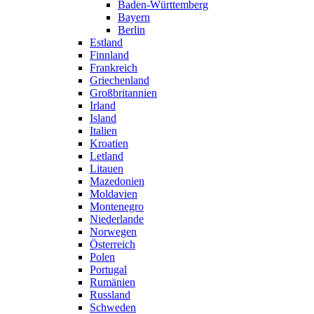
Baden-Württemberg
Bayern
Berlin
Estland
Finnland
Frankreich
Griechenland
Großbritannien
Irland
Island
Italien
Kroatien
Letland
Litauen
Mazedonien
Moldavien
Montenegro
Niederlande
Norwegen
Österreich
Polen
Portugal
Rumänien
Russland
Schweden