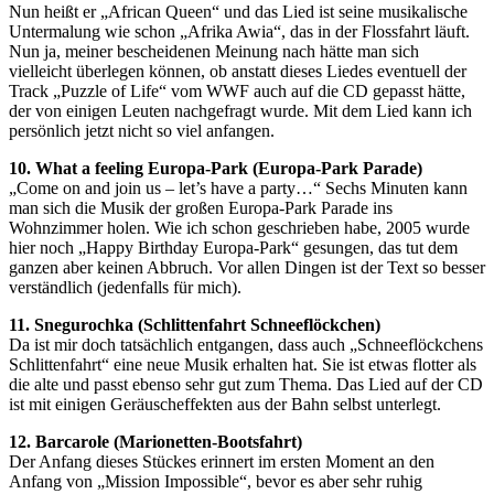
Nun heißt er „African Queen“ und das Lied ist seine musikalische
Untermalung wie schon „Afrika Awia“, das in der Flossfahrt läuft.
Nun ja, meiner bescheidenen Meinung nach hätte man sich
vielleicht überlegen können, ob anstatt dieses Liedes eventuell der
Track „Puzzle of Life“ vom WWF auch auf die CD gepasst hätte,
der von einigen Leuten nachgefragt wurde. Mit dem Lied kann ich
persönlich jetzt nicht so viel anfangen.
10. What a feeling Europa-Park (Europa-Park Parade)
„Come on and join us – let’s have a party…“ Sechs Minuten kann
man sich die Musik der großen Europa-Park Parade ins
Wohnzimmer holen. Wie ich schon geschrieben habe, 2005 wurde
hier noch „Happy Birthday Europa-Park“ gesungen, das tut dem
ganzen aber keinen Abbruch. Vor allen Dingen ist der Text so besser
verständlich (jedenfalls für mich).
11. Snegurochka (Schlittenfahrt Schneeflöckchen)
Da ist mir doch tatsächlich entgangen, dass auch „Schneeflöckchens
Schlittenfahrt“ eine neue Musik erhalten hat. Sie ist etwas flotter als
die alte und passt ebenso sehr gut zum Thema. Das Lied auf der CD
ist mit einigen Geräuscheffekten aus der Bahn selbst unterlegt.
12. Barcarole (Marionetten-Bootsfahrt)
Der Anfang dieses Stückes erinnert im ersten Moment an den
Anfang von „Mission Impossible“, bevor es aber sehr ruhig