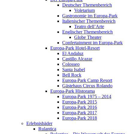
Deutscher Themenbereich
Voletarium
Gastronomie im Europa-Park
Italienischer Themenbereich
Teatro dell’Arte
Englischer Themenbereich
Globe Theater
Confertainment im Europa-Park
Europa-Park Hotel-Resort
El Andaluz
Castillo Alcazar
Colosseo
Santa Isabel
Bell Rock
Europa-Park Camp Resort
Gästehaus Circus Rolando
Europa-Park Historama
Europa-Park 1975 – 2014
Europa-Park 2015
Europa-Park 2016
Europa-Park 2017
Europa-Park 2018
Erlebnisbäder
Rulantica