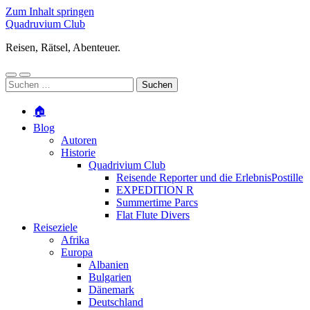
Zum Inhalt springen
Quadruvium Club
Reisen, Rätsel, Abenteuer.
Mobile-
Suchfeld
Suchen
Menü
ein-/ausblenden
nach:
ein-/ausblenden
🏠
Blog
Autoren
Historie
Quadrivium Club
Reisende Reporter und die ErlebnisPostille
EXPEDITION R
Summertime Parcs
Flat Flute Divers
Reiseziele
Afrika
Europa
Albanien
Bulgarien
Dänemark
Deutschland