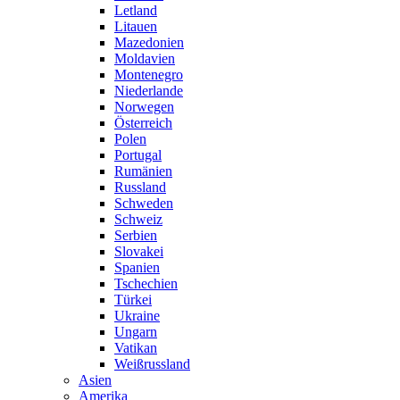
Letland
Litauen
Mazedonien
Moldavien
Montenegro
Niederlande
Norwegen
Österreich
Polen
Portugal
Rumänien
Russland
Schweden
Schweiz
Serbien
Slovakei
Spanien
Tschechien
Türkei
Ukraine
Ungarn
Vatikan
Weißrussland
Asien
Amerika