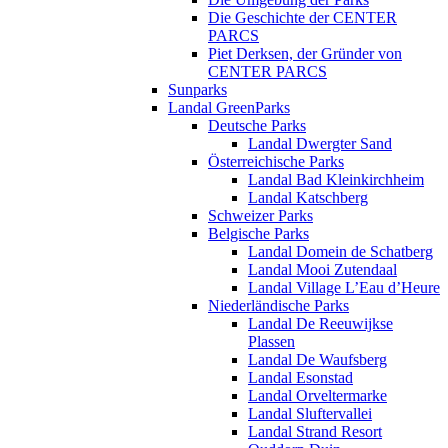
Die Geschichte der CENTER
PARCS
Piet Derksen, der Gründer von
CENTER PARCS
Sunparks
Landal GreenParks
Deutsche Parks
Landal Dwergter Sand
Österreichische Parks
Landal Bad Kleinkirchheim
Landal Katschberg
Schweizer Parks
Belgische Parks
Landal Domein de Schatberg
Landal Mooi Zutendaal
Landal Village L’Eau d’Heure
Niederländische Parks
Landal De Reeuwijkse
Plassen
Landal De Waufsberg
Landal Esonstad
Landal Orveltermarke
Landal Sluftervallei
Landal Strand Resort