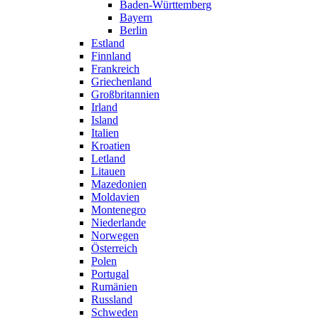
Baden-Württemberg
Bayern
Berlin
Estland
Finnland
Frankreich
Griechenland
Großbritannien
Irland
Island
Italien
Kroatien
Letland
Litauen
Mazedonien
Moldavien
Montenegro
Niederlande
Norwegen
Österreich
Polen
Portugal
Rumänien
Russland
Schweden