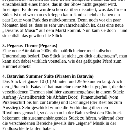
einschließlich eines Intros, das in der Show nicht gespielt wird.
In einigen Fanforen wurde schon darüber diskutiert, was das für ein
Stück ist und wo man es kriegen kann. Und scheinbar haben ein
paar Leute vom Park das mitbekommen. Denn noch vor ein paar
Monaten hieß es, dass es sehr unwahrscheinlich ist, dass eine neue
„Dreams of Music“ auf dem Markt kommt. Nun kam sie doch – und
sie enthält das gewünschte Stück.
3. Pegasus Theme (Pegasus)
Eine neue Attraktion 2006, die natürlich einer musikalischen
Untermalung bedarf. Das Stück ist nicht „zu dick aufgetragen“, man
kann sich dabei wirklich vorstellen, wie das geflügelte Pferd zum
Himmel abhebt.
4. Batavian Summer Suite (Piraten in Batavia)
Das Stück ist ganze 10 (!!) Minuten und 29 Sekunden lang. Auch
den „Piraten in Batavia“ hat man eine neue Musik gegönnt, die drei
verschiedenen Themen sind hier zusammengefasst in einem Stück:
Anfang (Anstellbereich bis Abfahrt Boot), Piratenüberfall (vom
Piratenschiff bis hin zur Grotte) und Dschungel (der Rest bis zum
Ausstieg). Sehr geschickt wurde die Verbindung über den
Rhythmus gemacht, so dass man in der Bahn selbst den Eindruck
bekommt, ein zusammenhängendes Stück zu hören, während aber
die verschiedenen Bereiche jeweils ihre „eigene“ Musik in der
Endlosschleife laufen haben.