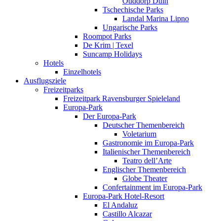
Ouddorp Duin
Tschechische Parks
Landal Marina Lipno
Ungarische Parks
Roompot Parks
De Krim | Texel
Suncamp Holidays
Hotels
Einzelhotels
Ausflugsziele
Freizeitparks
Freizeitpark Ravensburger Spieleland
Europa-Park
Der Europa-Park
Deutscher Themenbereich
Voletarium
Gastronomie im Europa-Park
Italienischer Themenbereich
Teatro dell’Arte
Englischer Themenbereich
Globe Theater
Confertainment im Europa-Park
Europa-Park Hotel-Resort
El Andaluz
Castillo Alcazar