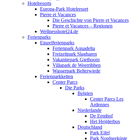
Hotelresorts
Europa-Park Hotelresort
Pierre et Vacances
Die Geschichte von Pierre et Vacances
Pierre et Vacances – Regionen
Wellnesshotel24.de
Ferienparks
Einzelferienparks
Ferienpark Aquadelta
Freizeitpark Slagharen
Vakantiepark Giethoorn
Villapark de Weerribben
Wasserpark Belterwiede
Ferienparkketten
Center Parcs
Die Parks
Belgien
Center Parcs Les
Ardennes
Niederlande
De Eemhof
Het Heijderbos
Deutschland
Park Eifel
Park Nordseeküste