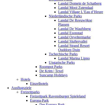
Landal Domein de Schatberg
Landal Mooi Zutendaal
Landal Village L’Eau d’Heure
Niederländische Parks
Landal De Reeuwijkse
Plassen
Landal De Waufsberg
Landal Esonstad
Landal Orveltermarke
Landal Sluftervallei
Landal Strand Resort
Ouddorp Duin
Tschechische Parks
Landal Marina Lipno
Ungarische Parks
Roompot Parks
De Krim | Texel
Suncamp Holidays
Hotels
Einzelhotels
Ausflugsziele
Freizeitparks
Freizeitpark Ravensburger Spieleland
Europa-Park
Der Europa-Park