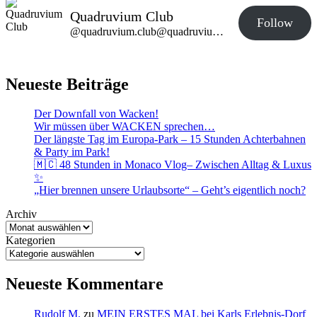
Quadruvium Club
Follow
@quadruvium.club@quadruvium.club
Neueste Beiträge
Der Downfall von Wacken!
Wir müssen über WACKEN sprechen…
Der längste Tag im Europa-Park – 15 Stunden Achterbahnen
& Party im Park!
🇲🇨 48 Stunden in Monaco Vlog– Zwischen Alltag & Luxus
✨
„Hier brennen unsere Urlaubsorte“ – Geht’s eigentlich noch?
Archiv
Kategorien
Neueste Kommentare
Rudolf M.
zu
MEIN ERSTES MAL bei Karls Erlebnis-Dorf