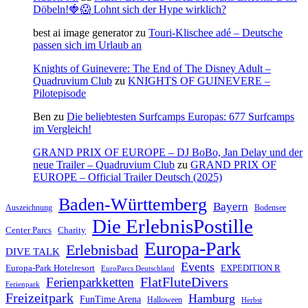
Döbeln!🍓😱 Lohnt sich der Hype wirklich?
best ai image generator
zu
Touri-Klischee adé – Deutsche
passen sich im Urlaub an
Knights of Guinevere: The End of The Disney Adult –
Quadruvium Club
zu
KNIGHTS OF GUINEVERE –
Pilotepisode
Ben
zu
Die beliebtesten Surfcamps Europas: 677 Surfcamps
im Vergleich!
GRAND PRIX OF EUROPE – DJ BoBo, Jan Delay und der
neue Trailer – Quadruvium Club
zu
GRAND PRIX OF
EUROPE – Official Trailer Deutsch (2025)
Baden-Württemberg
Bayern
Auszeichnung
Bodensee
Die ErlebnisPostille
Center Parcs
Charity
Europa-Park
Erlebnisbad
DIVE TALK
Events
Europa-Park Hotelresort
EXPEDITION R
EuroParcs Deutschland
FlatFluteDivers
Ferienparkketten
Ferienpark
Freizeitpark
Hamburg
FunTime Arena
Halloween
Herbst