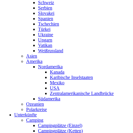
Schweiz
Serbien
Slovakei
Spanien
Tschechien
Türkei
Ukraine
Ungarn
Vatikan
Weißrussland
Asien
Amerika
Nordamerika
Kanada
Karibische Inselstaaten
Mexiko
USA
Zentralamerikanische Landbrücke
Südamerika
Ozeanien
Polarkreise
Unterkünfte
Camping
Campingplätze (Einzel)
Campingplätze (Ketten)