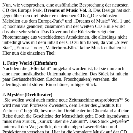
Nun, wie versprochen, eine ausführliche Besprechung der neuesten
CD des Europa-Park,
Dreams of Music Vol. 3
. Das Design hat sich
gegenüber den drei bisher erschienenen CDs („Die schönsten
Melodien aus dem Europa-Park“ und „Dreams of Music“ Vol. 1 und
2) nochmals geändert, zusammen mit der weißen CD-Hülle wirkt
das aber sehr schön. Das Cover und die Rückseite zeigt eine
Photomontage aus verschiedenen Attraktionen, die allerdings nicht
unbedingt was mit dem Inhalt der CD zu tun haben, da von „Silver
Star“, „Eurosat“ oder „Matterhorn-Blitz“ keine Musik enthalten ist.
Hier nun die einzelnen Titel:
1. Fairy World (Elfenfahrt)
Nachdem die „Elfenfahrt“ umgebaut worden ist, hat sie nun auch
eine neue musikalische Untermalung erhalten. Das Stück ist mit ein
paar Geräuscheffekten (Lachen, Froschquaken) versehen, die
allerdings nicht stören. Ein schönes, ruhiges Stück.
2. Mystère (Drehtheater)
„Sie wollen wohl auch meine neue Zeitmaschine ausprobieren?“ So
wird man von Professor Zweistein, dem Leiter des „Instituts für
Zeitreisen“ begrüßt, bevor es im Drehtheater im Chocoland auf eine
Reise durch die Geschichte der Menschheit geht. Doch irgendwann
muss man zurück, „zurück über die Zukunft“. Das Stück „Mystère“
untermalt den Weg zurück, der mit einigen Lasereffekten und
Projektionen versehen ist. Hier ist die komplette Musik auf der CD,