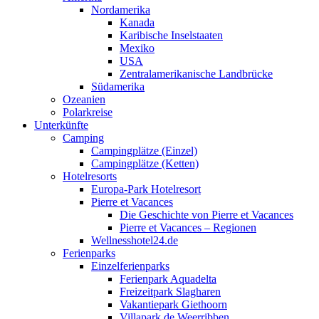
Nordamerika
Kanada
Karibische Inselstaaten
Mexiko
USA
Zentralamerikanische Landbrücke
Südamerika
Ozeanien
Polarkreise
Unterkünfte
Camping
Campingplätze (Einzel)
Campingplätze (Ketten)
Hotelresorts
Europa-Park Hotelresort
Pierre et Vacances
Die Geschichte von Pierre et Vacances
Pierre et Vacances – Regionen
Wellnesshotel24.de
Ferienparks
Einzelferienparks
Ferienpark Aquadelta
Freizeitpark Slagharen
Vakantiepark Giethoorn
Villapark de Weerribben