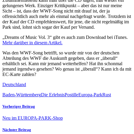
Zusammenfassend kann man über die CD sagen, mal wieder ein
gelungenes Werk. Einziger Kritikpunkt – aber das ist nur meine
Sicht – ist, dass der WWF-Song nicht mit drauf ist, der ja
offensichtlich auch mehr als einmal nachgefragt wurde. Trotzdem ist
der Kauf der CD empfehlenswert, für jene, die nicht regelmäßig im
Park sind, lohnt sich sogar der Kauf per Versand.
„Dreams of Music Vol. 3“ gibt es auch zum Download bei iTunes.
Mehr darüber in diesem Artikel.
Was den WWF-Song betrifft, so wurde mir von der deutschen
Abteilung des WWF die Auskunft gegeben, dass er „überall“
erhältlich sei. Kann mir jemand weiterhelfen? Hat ihn schonmal
jemand irgendwo gesehen? Wo genau ist „überall“? Kann ich da mit
EC-Karte zahlen?
Deutschland
Baden-Württemberg
Die ErlebnisPostille
Europa-Park
Rust
Vorheriger Beitrag
Neu im EUROPA-PARK-Shop
Nächster Beitrag