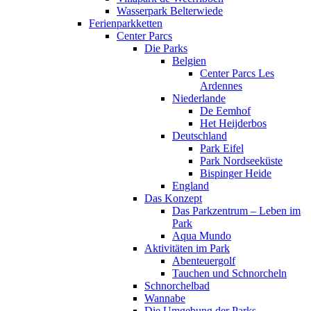
Wasserpark Belterwiede
Ferienparkketten
Center Parcs
Die Parks
Belgien
Center Parcs Les
Ardennes
Niederlande
De Eemhof
Het Heijderbos
Deutschland
Park Eifel
Park Nordseeküste
Bispinger Heide
England
Das Konzept
Das Parkzentrum – Leben im
Park
Aqua Mundo
Aktivitäten im Park
Abenteuergolf
Tauchen und Schnorcheln
Schnorchelbad
Wannabe
Die Umgebung der Parks