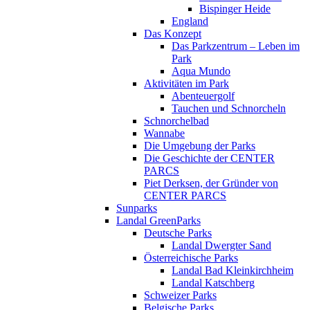
Bispinger Heide
England
Das Konzept
Das Parkzentrum – Leben im
Park
Aqua Mundo
Aktivitäten im Park
Abenteuergolf
Tauchen und Schnorcheln
Schnorchelbad
Wannabe
Die Umgebung der Parks
Die Geschichte der CENTER
PARCS
Piet Derksen, der Gründer von
CENTER PARCS
Sunparks
Landal GreenParks
Deutsche Parks
Landal Dwergter Sand
Österreichische Parks
Landal Bad Kleinkirchheim
Landal Katschberg
Schweizer Parks
Belgische Parks