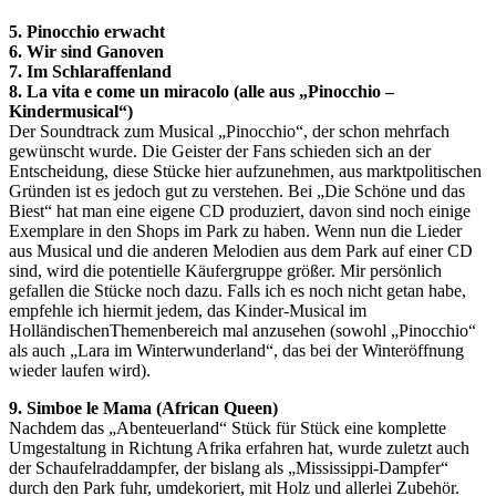
5. Pinocchio erwacht
6. Wir sind Ganoven
7. Im Schlaraffenland
8. La vita e come un miracolo (alle aus „Pinocchio –
Kindermusical“)
Der Soundtrack zum Musical „Pinocchio“, der schon mehrfach
gewünscht wurde. Die Geister der Fans schieden sich an der
Entscheidung, diese Stücke hier aufzunehmen, aus marktpolitischen
Gründen ist es jedoch gut zu verstehen. Bei „Die Schöne und das
Biest“ hat man eine eigene CD produziert, davon sind noch einige
Exemplare in den Shops im Park zu haben. Wenn nun die Lieder
aus Musical und die anderen Melodien aus dem Park auf einer CD
sind, wird die potentielle Käufergruppe größer. Mir persönlich
gefallen die Stücke noch dazu. Falls ich es noch nicht getan habe,
empfehle ich hiermit jedem, das Kinder-Musical im
HolländischenThemenbereich mal anzusehen (sowohl „Pinocchio“
als auch „Lara im Winterwunderland“, das bei der Winteröffnung
wieder laufen wird).
9. Simboe le Mama (African Queen)
Nachdem das „Abenteuerland“ Stück für Stück eine komplette
Umgestaltung in Richtung Afrika erfahren hat, wurde zuletzt auch
der Schaufelraddampfer, der bislang als „Mississippi-Dampfer“
durch den Park fuhr, umdekoriert, mit Holz und allerlei Zubehör.