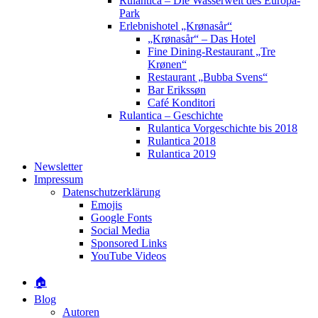
Rulantica – Die Wasserwelt des Europa-
Park
Erlebnishotel „Krønasår“
„Krønasår“ – Das Hotel
Fine Dining-Restaurant „Tre
Krønen“
Restaurant „Bubba Svens“
Bar Erikssøn
Café Konditori
Rulantica – Geschichte
Rulantica Vorgeschichte bis 2018
Rulantica 2018
Rulantica 2019
Newsletter
Impressum
Datenschutzerklärung
Emojis
Google Fonts
Social Media
Sponsored Links
YouTube Videos
🏠
Blog
Autoren