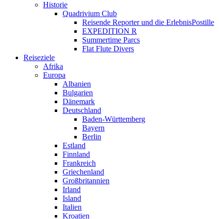
Historie
Quadrivium Club
Reisende Reporter und die ErlebnisPostille
EXPEDITION R
Summertime Parcs
Flat Flute Divers
Reiseziele
Afrika
Europa
Albanien
Bulgarien
Dänemark
Deutschland
Baden-Württemberg
Bayern
Berlin
Estland
Finnland
Frankreich
Griechenland
Großbritannien
Irland
Island
Italien
Kroatien