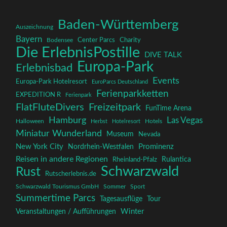
Baden-Württemberg
Auszeichnung
Bayern
Charity
Center Parcs
Bodensee
Die ErlebnisPostille
DIVE TALK
Europa-Park
Erlebnisbad
Events
Europa-Park Hotelresort
EuroParcs Deutschland
Ferienparkketten
EXPEDITION R
Ferienpark
FlatFluteDivers
Freizeitpark
FunTime Arena
Hamburg
Las Vegas
Halloween
Herbst
Hotelresort
Hotels
Miniatur Wunderland
Museum
Nevada
New York City
Prominenz
Nordrhein-Westfalen
Reisen in andere Regionen
Rulantica
Rheinland-Pfalz
Schwarzwald
Rust
Rutscherlebnis.de
Schwarzwald Tourismus GmbH
Sommer
Sport
Summertime Parcs
Tagesausflüge
Tour
Winter
Veranstaltungen / Aufführungen