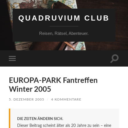
QUADRUVIUM CLUB
Reisen, Rätsel, Abenteuer.
Suchfe
Mobile-
ein-/a
Menü
ein-/ausblenden
EUROPA-PARK Fantreffen
Winter 2005
5. DEZEMBER 2005
/
4 KOMMENTARE
DIE ZEITEN ÄNDERN SICH.
Dieser Beitrag scheint älter als 20 Jahre zu sein – eine