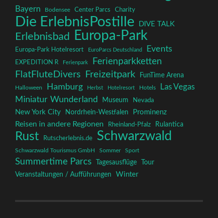
Bayern
Charity
Center Parcs
Bodensee
Die ErlebnisPostille
DIVE TALK
Europa-Park
Erlebnisbad
Events
Europa-Park Hotelresort
EuroParcs Deutschland
Ferienparkketten
EXPEDITION R
Ferienpark
FlatFluteDivers
Freizeitpark
FunTime Arena
Hamburg
Las Vegas
Halloween
Herbst
Hotelresort
Hotels
Miniatur Wunderland
Museum
Nevada
New York City
Prominenz
Nordrhein-Westfalen
Reisen in andere Regionen
Rulantica
Rheinland-Pfalz
Schwarzwald
Rust
Rutscherlebnis.de
Schwarzwald Tourismus GmbH
Sommer
Sport
Summertime Parcs
Tagesausflüge
Tour
Winter
Veranstaltungen / Aufführungen