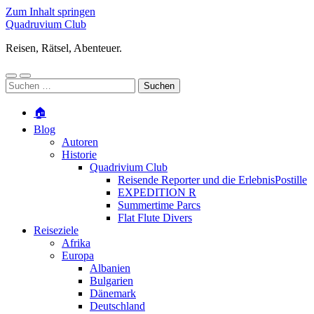
Zum Inhalt springen
Quadruvium Club
Reisen, Rätsel, Abenteuer.
Mobile-
Suchfeld
Suchen
Menü
ein-/ausblenden
nach:
ein-/ausblenden
🏠
Blog
Autoren
Historie
Quadrivium Club
Reisende Reporter und die ErlebnisPostille
EXPEDITION R
Summertime Parcs
Flat Flute Divers
Reiseziele
Afrika
Europa
Albanien
Bulgarien
Dänemark
Deutschland