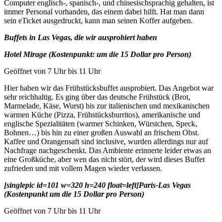
Computer englisch-, spanisch-, und chinesischsprachig gehalten, ist
immer Personal vorhanden, das einem dabei hilft. Hat man dann
sein eTicket ausgedruckt, kann man seinen Koffer aufgeben.
Buffets in Las Vegas, die wir ausprobiert haben
Hotel Mirage (Kostenpunkt: um die 15 Dollar pro Person)
Geöffnet von 7 Uhr bis 11 Uhr
Hier haben wir das Frühstücksbuffet ausprobiert. Das Angebot war
sehr reichhaltig. Es ging über das deutsche Frühstück (Brot,
Marmelade, Käse, Wurst) bis zur italienischen und mexikanischen
warmen Küche (Pizza, Frühstücksburritos), amerikanische und
englische Spezialitäten (warmer Schinken, Würstchen, Speck,
Bohnen…) bis hin zu einer großen Auswahl an frischem Obst.
Kaffee und Orangensaft sind inclusive, wurden allerdings nur auf
Nachfrage nachgeschenkt. Das Ambiente erinnerte leider etwas an
eine Großküche, aber wen das nicht stört, der wird dieses Buffet
zufrieden und mit vollem Magen wieder verlassen.
[singlepic id=101 w=320 h=240 float=left]Paris-Las Vegas
(Kostenpunkt um die 15 Dollar pro Person)
Geöffnet von 7 Uhr bis 11 Uhr