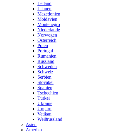
Letland
Litauen
Mazedonien
Moldavien
Montenegro
Niederlande
Norwegen
Österreich
Polen
Portugal
Rumänien
Russland
Schweden
Schweiz
Serbien
Slovakei
Spanien
Tschechien
Türkei
Ukraine
Ungarn
Vatikan
Weißrussland
Asien
Amerika