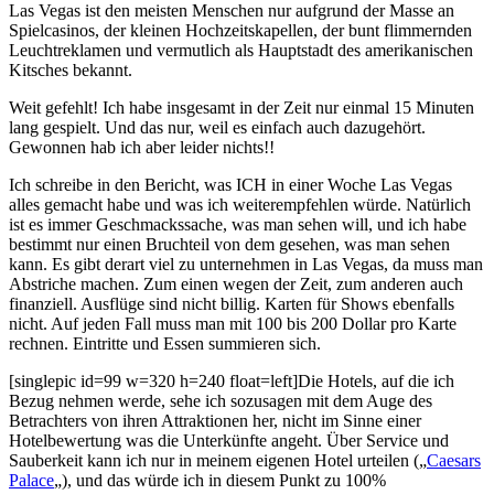
Las Vegas ist den meisten Menschen nur aufgrund der Masse an
Spielcasinos, der kleinen Hochzeitskapellen, der bunt flimmernden
Leuchtreklamen und vermutlich als Hauptstadt des amerikanischen
Kitsches bekannt.
Weit gefehlt! Ich habe insgesamt in der Zeit nur einmal 15 Minuten
lang gespielt. Und das nur, weil es einfach auch dazugehört.
Gewonnen hab ich aber leider nichts!!
Ich schreibe in den Bericht, was ICH in einer Woche Las Vegas
alles gemacht habe und was ich weiterempfehlen würde. Natürlich
ist es immer Geschmackssache, was man sehen will, und ich habe
bestimmt nur einen Bruchteil von dem gesehen, was man sehen
kann. Es gibt derart viel zu unternehmen in Las Vegas, da muss man
Abstriche machen. Zum einen wegen der Zeit, zum anderen auch
finanziell. Ausflüge sind nicht billig. Karten für Shows ebenfalls
nicht. Auf jeden Fall muss man mit 100 bis 200 Dollar pro Karte
rechnen. Eintritte und Essen summieren sich.
[singlepic id=99 w=320 h=240 float=left]Die Hotels, auf die ich
Bezug nehmen werde, sehe ich sozusagen mit dem Auge des
Betrachters von ihren Attraktionen her, nicht im Sinne einer
Hotelbewertung was die Unterkünfte angeht. Über Service und
Sauberkeit kann ich nur in meinem eigenen Hotel urteilen („
Caesars
Palace
„), und das würde ich in diesem Punkt zu 100%