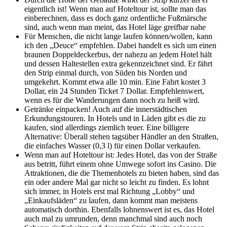
eigentlich ist! Wenn man auf Hoteltour ist, sollte man das
einberechnen, dass es doch ganz ordentliche Fußmärsche
sind, auch wenn man meint, das Hotel läge greifbar nahe
Für Menschen, die nicht lange laufen können/wollen, kann
ich den „Deuce“ empfehlen. Dabei handelt es sich um einen
braunen Doppeldeckerbus, der nahezu an jedem Hotel hält
und dessen Haltestellen extra gekennzeichnet sind. Er fährt
den Strip einmal durch, von Süden bis Norden und
umgekehrt. Kommt etwa alle 10 min. Eine Fahrt kostet 3
Dollar, ein 24 Stunden Ticket 7 Dollar. Empfehlenswert,
wenn es für die Wanderungen dann noch zu heiß wird.
Getränke einpacken! Auch auf die innerstädtischen
Erkundungstouren. In Hotels und in Läden gibt es die zu
kaufen, sind allerdings ziemlich teuer. Eine billigere
Alternative: Überall stehen tagsüber Händler an den Straßen,
die einfaches Wasser (0,3 l) für einen Dollar verkaufen.
Wenn man auf Hoteltour ist: Jedes Hotel, das von der Straße
aus betritt, führt einem ohne Umwege sofort ins Casino. Die
Attraktionen, die die Themenhotels zu bieten haben, sind das
ein oder andere Mal gar nicht so leicht zu finden. Es lohnt
sich immer, in Hotels erst mal Richtung „Lobby“ und
„Einkaufsläden“ zu laufen, dann kommt man meistens
automatisch dorthin. Ebenfalls lohnenswert ist es, das Hotel
auch mal zu umrunden, denn manchmal sind auch noch