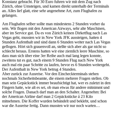
Konstanz gebracht. Für 30 Euro fuhren wir mit dem Zug nach
Zürich, ohne Umsteigen, und kamen direkt unterhalb der Terminals
an. Alles lief glatt, eine sehr angenehme Art, zum Flughafen zu
gelangen.
Am Flughafen selber sollte man mindestens 2 Stunden vorher da
sein. Wir flogen mit den American Airways, sehr alte Maschinen,
aber im Service gut. Da es von Zürich keinen Dirketflug nach Las
Vegas geht, mussten wir in New York JFK aussteigen, hatten 4
Stunden Aufenthalt und sind dann 6 Stunden weiter nach Las Vegas
geflogen. Hört sich grauenvoll an, stellte sich aber als gar nicht so
schlecht heraus. Erstens hatten wir eine ziemlich leere Maschine, so
dass man sich über eine 3er Reihe auch mal lang legen konnte,
zweitens tut es gut, nach einem 9 Stunden Flug nach New York
auch mal ein paar Schritte zu laufen, bevor es 6 Stunden weitergeht.
Der Aufenthalt in New York betrug 4 Stunden.
Aber zurück zur Ausreise. Vor den Eincheckterminals stehen
nochmals Sicherheitsbeamte, die einem mehrere Fragen stellen. Ob
man sein Gepäckstück immer beaufsichtigt hat, wer es zuletzt in den
Fingern hatte, wie alt es sei, ob man etwas für andere mitnimmt und
solche Fragen. Danach darf man an den Schalter. Angenehm: Bei
der American Airline darf man 2 Gepäckstücke á 23 Kilo
mitnehmen. Die Koffer wurden bebändelt und beklebt, und schon
war die Ausreise fertig. Dann mussten wir nur noch warten…