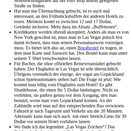
Sehenswürdigkeiten auf der vom Strip abseits gelegenen
Straße zu finden.
Hat man nur Übernachtung gebucht, ist es auch mal
interessant, an den Frühstücksbuffets der anderen Hotels zu
essen. Meistens kostet es zwischen 12 und 17 Dollar,
Getränke inclusive. Mehr dazu im Absatz „Buffetessen“.
Kreditkarten werden überall akzeptiert. Anders als man es von
New York gewohnt ist, muss man in Las Vegas jedoch fest
damit rechnen, dass man seinen Personalausweis vorzeigen
muss. Es bietet sich also an, einen
Brustbeutel
zu tragen, in
dem man Karte und Ausweis hat. Den Beutel kann man unter
seinem T Shirt verschwinden lassen.
Für Bucher, die ohne offiziellen Reiseveranstalter gebucht
haben: Der Flughafen in Las Vegas ist sehr übersichtlich.
Übrigens vermutlich der einzige, der sogar am Gepäckband
schon Spieleautomaten stehen hat! Die Frage ist jetzt: Wie
kommt man billig vom Flughafen zum Hotel? Es gibt
Shuttlebusse, die einen für 5 Dollar hinbringen. Nicht zu
verfehlen, sie parken genau vor dem Ausgang, den man
benutzt, wenn man vom Gepäckband kommt. An der
Zahlstelle wird man auf den entsprechenden Bus verwiesen.
Fahrzeit je nach Tageszeit und Verkehr um die 20 Minuten.
Alternativ kann man sich auch mit einer Stretch-Limo für 39
Dollar vor seinem Hotel vorfahren lassen.
Wo finde ich das legendäre „Las Vegas Zeichen“? Das