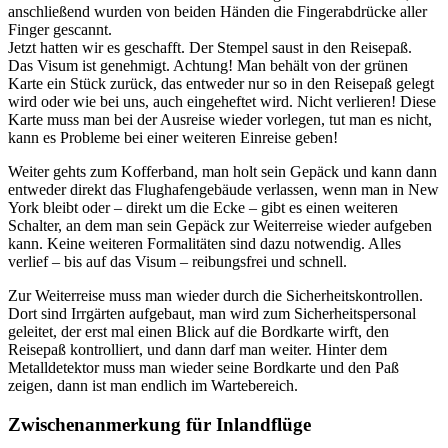
anschließend wurden von beiden Händen die Fingerabdrücke aller
Finger gescannt.
Jetzt hatten wir es geschafft. Der Stempel saust in den Reisepaß.
Das Visum ist genehmigt. Achtung! Man behält von der grünen
Karte ein Stück zurück, das entweder nur so in den Reisepaß gelegt
wird oder wie bei uns, auch eingeheftet wird. Nicht verlieren! Diese
Karte muss man bei der Ausreise wieder vorlegen, tut man es nicht,
kann es Probleme bei einer weiteren Einreise geben!
Weiter gehts zum Kofferband, man holt sein Gepäck und kann dann
entweder direkt das Flughafengebäude verlassen, wenn man in New
York bleibt oder – direkt um die Ecke – gibt es einen weiteren
Schalter, an dem man sein Gepäck zur Weiterreise wieder aufgeben
kann. Keine weiteren Formalitäten sind dazu notwendig. Alles
verlief – bis auf das Visum – reibungsfrei und schnell.
Zur Weiterreise muss man wieder durch die Sicherheitskontrollen.
Dort sind Irrgärten aufgebaut, man wird zum Sicherheitspersonal
geleitet, der erst mal einen Blick auf die Bordkarte wirft, den
Reisepaß kontrolliert, und dann darf man weiter. Hinter dem
Metalldetektor muss man wieder seine Bordkarte und den Paß
zeigen, dann ist man endlich im Wartebereich.
Zwischenanmerkung für Inlandflüge