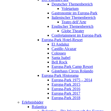
Deutscher Themenbereich
Voletarium
Gastronomie im Europa-Park
Italienischer Themenbereich
Teatro dell’Arte
Englischer Themenbereich
Globe Theater
Confertainment im Europa-Park
Europa-Park Hotel-Resort
El Andaluz
Castillo Alcazar
Colosseo
Santa Isabel
Bell Rock
Europa-Park Camp Resort
Gästehaus Circus Rolando
Europa-Park Historama
Europa-Park 1975 – 2014
Europa-Park 2015
Europa-Park 2016
Europa-Park 2017
Europa-Park 2018
Erlebnisbäder
Rulantica