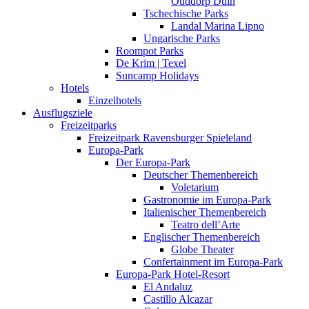
Ouddorp Duin
Tschechische Parks
Landal Marina Lipno
Ungarische Parks
Roompot Parks
De Krim | Texel
Suncamp Holidays
Hotels
Einzelhotels
Ausflugsziele
Freizeitparks
Freizeitpark Ravensburger Spieleland
Europa-Park
Der Europa-Park
Deutscher Themenbereich
Voletarium
Gastronomie im Europa-Park
Italienischer Themenbereich
Teatro dell’Arte
Englischer Themenbereich
Globe Theater
Confertainment im Europa-Park
Europa-Park Hotel-Resort
El Andaluz
Castillo Alcazar