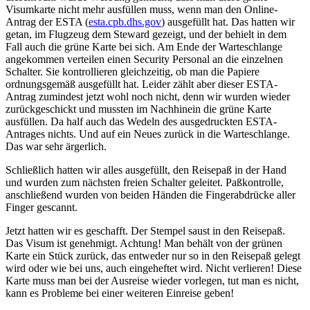
Visumkarte nicht mehr ausfüllen muss, wenn man den Online-
Antrag der ESTA (
esta.cpb.dhs.gov
) ausgefüllt hat. Das hatten wir
getan, im Flugzeug dem Steward gezeigt, und der behielt in dem
Fall auch die grüne Karte bei sich. Am Ende der Warteschlange
angekommen verteilen einen Security Personal an die einzelnen
Schalter. Sie kontrollieren gleichzeitig, ob man die Papiere
ordnungsgemäß ausgefüllt hat. Leider zählt aber dieser ESTA-
Antrag zumindest jetzt wohl noch nicht, denn wir wurden wieder
zurückgeschickt und mussten im Nachhinein die grüne Karte
ausfüllen. Da half auch das Wedeln des ausgedruckten ESTA-
Antrages nichts. Und auf ein Neues zurück in die Warteschlange.
Das war sehr ärgerlich.
Schließlich hatten wir alles ausgefüllt, den Reisepaß in der Hand
und wurden zum nächsten freien Schalter geleitet. Paßkontrolle,
anschließend wurden von beiden Händen die Fingerabdrücke aller
Finger gescannt.
Jetzt hatten wir es geschafft. Der Stempel saust in den Reisepaß.
Das Visum ist genehmigt. Achtung! Man behält von der grünen
Karte ein Stück zurück, das entweder nur so in den Reisepaß gelegt
wird oder wie bei uns, auch eingeheftet wird. Nicht verlieren! Diese
Karte muss man bei der Ausreise wieder vorlegen, tut man es nicht,
kann es Probleme bei einer weiteren Einreise geben!