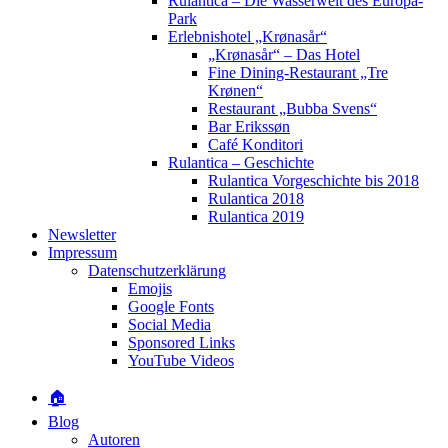
Rulantica – Die Wasserwelt des Europa-
Park
Erlebnishotel „Krønasår“
„Krønasår“ – Das Hotel
Fine Dining-Restaurant „Tre
Krønen“
Restaurant „Bubba Svens“
Bar Erikssøn
Café Konditori
Rulantica – Geschichte
Rulantica Vorgeschichte bis 2018
Rulantica 2018
Rulantica 2019
Newsletter
Impressum
Datenschutzerklärung
Emojis
Google Fonts
Social Media
Sponsored Links
YouTube Videos
🏠
Blog
Autoren