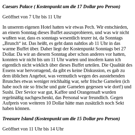
Caesars Palace ( Kostenpunkt um die 17 Dollar pro Person)
Geöffnet von 7 Uhr bis 11 Uhr
In unserem eigenen Hotel hatten wir etwas Pech. Wir entschieden,
an einem Sonntag dieses Buffet auszuprobieren, und was wir nicht
wußten war, dass es sonntags wesentlich teurer ist, da Sonntags
„Brunch“ ist. Das heißt, es geht dann nahtlos ab 11 Uhr in das
warme Buffet über. Daher liegt der Kostenpunkt Sonntags bei 27
Dollar. Da wir an diesem Sonntag aber schon anderes vor hatten,
konnten wir nicht bis um 11 Uhr warten und insofern kann ich
eigentlich nicht wirklich über dieses Buffet urteilen. Die Qualität des
Essens war hervorragend, da gibt es keine Diskussion, es gab zu
dem üblichen Angebot, was vermutlich wegen des ausstehenden
Brunches etwas weniger reichhaltig war, sehr frische Garnelen (ich
habe noch nie so frische und gute Garnelen gegessen wie dort!) und
Sushi. Der Sevice war gut, Kaffee und Orangensaft wurden
regelmäßig nachgeschenkt, das Personal war freundlich. Gegen
Aufpreis von weiteren 10 Dollar hätte man zusätzlich noch Sekt
haben können.
Treasure Island (Kostenpunkt um die 15 Dollar pro Person)
Geöffnet von 11 Uhr bis 14 Uhr