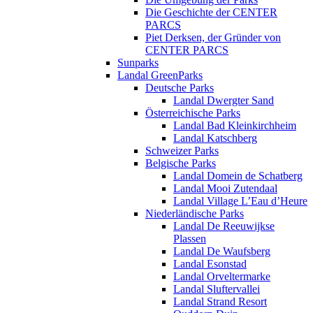
Die Geschichte der CENTER
PARCS
Piet Derksen, der Gründer von
CENTER PARCS
Sunparks
Landal GreenParks
Deutsche Parks
Landal Dwergter Sand
Österreichische Parks
Landal Bad Kleinkirchheim
Landal Katschberg
Schweizer Parks
Belgische Parks
Landal Domein de Schatberg
Landal Mooi Zutendaal
Landal Village L’Eau d’Heure
Niederländische Parks
Landal De Reeuwijkse
Plassen
Landal De Waufsberg
Landal Esonstad
Landal Orveltermarke
Landal Sluftervallei
Landal Strand Resort