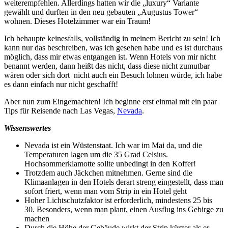
weiterempfehlen. Allerdings hatten wir die „luxury“ Variante
gewählt und durften in den neu gebauten „Augustus Tower“
wohnen. Dieses Hotelzimmer war ein Traum!
Ich behaupte keinesfalls, vollständig in meinem Bericht zu sein! Ich
kann nur das beschreiben, was ich gesehen habe und es ist durchaus
möglich, dass mir etwas entgangen ist. Wenn Hotels von mir nicht
benannt werden, dann heißt das nicht, dass diese nicht zumutbar
wären oder sich dort nicht auch ein Besuch lohnen würde, ich habe
es dann einfach nur nicht geschafft!
Aber nun zum Eingemachten! Ich beginne erst einmal mit ein paar
Tips für Reisende nach Las Vegas,
Nevada
.
Wissenswertes
Nevada ist ein Wüstenstaat. Ich war im Mai da, und die
Temperaturen lagen um die 35 Grad Celsius.
Hochsommerklamotte sollte unbedingt in den Koffer!
Trotzdem auch Jäckchen mitnehmen. Gerne sind die
Klimaanlagen in den Hotels derart streng eingestellt, dass man
sofort friert, wenn man vom Strip in ein Hotel geht
Hoher Lichtschutzfaktor ist erforderlich, mindestens 25 bis
30. Besonders, wenn man plant, einen Ausflug ins Gebirge zu
machen
Durch die Höhe der Gebäude wirkt der Strip kürzer als er