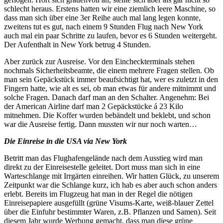
schlecht heraus. Erstens hatten wir eine ziemlich leere Maschine, so
dass man sich über eine 3er Reihe auch mal lang legen konnte,
zweitens tut es gut, nach einem 9 Stunden Flug nach New York
auch mal ein paar Schritte zu laufen, bevor es 6 Stunden weitergeht.
Der Aufenthalt in New York betrug 4 Stunden.
Aber zurück zur Ausreise. Vor den Eincheckterminals stehen
nochmals Sicherheitsbeamte, die einem mehrere Fragen stellen. Ob
man sein Gepäckstück immer beaufsichtigt hat, wer es zuletzt in den
Fingern hatte, wie alt es sei, ob man etwas für andere mitnimmt und
solche Fragen. Danach darf man an den Schalter. Angenehm: Bei
der American Airline darf man 2 Gepäckstücke á 23 Kilo
mitnehmen. Die Koffer wurden bebändelt und beklebt, und schon
war die Ausreise fertig. Dann mussten wir nur noch warten…
Die Einreise in die USA via New York
Betritt man das Flughafengelände nach dem Ausstieg wird man
direkt zu der Einreisestelle geleitet. Dort muss man sich in eine
Warteschlange mit Irrgärten einreihen. Wir hatten Glück, zu unserem
Zeitpunkt war die Schlange kurz, ich hab es aber auch schon anders
erlebt. Bereits im Flugzeug hat man in der Regel die nötigen
Einreisepapiere ausgefüllt (grüne Visums-Karte, weiß-blauer Zettel
über die Einfuhr bestimmter Waren, z.B. Pflanzen und Samen). Seit
diesem Jahr wurde Werbung gemacht, dass man diese grüne