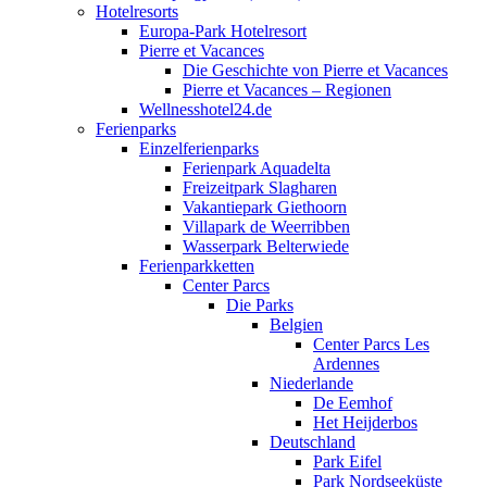
Hotelresorts
Europa-Park Hotelresort
Pierre et Vacances
Die Geschichte von Pierre et Vacances
Pierre et Vacances – Regionen
Wellnesshotel24.de
Ferienparks
Einzelferienparks
Ferienpark Aquadelta
Freizeitpark Slagharen
Vakantiepark Giethoorn
Villapark de Weerribben
Wasserpark Belterwiede
Ferienparkketten
Center Parcs
Die Parks
Belgien
Center Parcs Les
Ardennes
Niederlande
De Eemhof
Het Heijderbos
Deutschland
Park Eifel
Park Nordseeküste