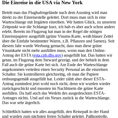
Die Einreise in die USA via New York
Betritt man das Flughafengelände nach dem Ausstieg wird man
direkt zu der Einreisestelle geleitet. Dort muss man sich in eine
Warteschlange mit Irrgärten einreihen. Wir hatten Glück, zu unserem
Zeitpunkt war die Schlange kurz, ich hab es aber auch schon anders
erlebt. Bereits im Flugzeug hat man in der Regel die nötigen
Einreisepapiere ausgefüllt (grüne Visums-Karte, weiß-blauer Zettel
über die Einfuhr bestimmter Waren, z.B. Pflanzen und Samen). Seit
diesem Jahr wurde Werbung gemacht, dass man diese grüne
Visumkarte nicht mehr ausfüllen muss, wenn man den Online-
Antrag der ESTA (
esta.cpb.dhs.gov
) ausgefüllt hat. Das hatten wir
getan, im Flugzeug dem Steward gezeigt, und der behielt in dem
Fall auch die grüne Karte bei sich. Am Ende der Warteschlange
angekommen verteilen einen Security Personal an die einzelnen
Schalter. Sie kontrollieren gleichzeitig, ob man die Papiere
ordnungsgemäß ausgefüllt hat. Leider zählt aber dieser ESTA-
Antrag zumindest jetzt wohl noch nicht, denn wir wurden wieder
zurückgeschickt und mussten im Nachhinein die grüne Karte
ausfüllen. Da half auch das Wedeln des ausgedruckten ESTA-
Antrages nichts. Und auf ein Neues zurück in die Warteschlange.
Das war sehr ärgerlich.
Schließlich hatten wir alles ausgefüllt, den Reisepaß in der Hand
und wurden zum nächsten freien Schalter geleitet. Paßkontrolle,