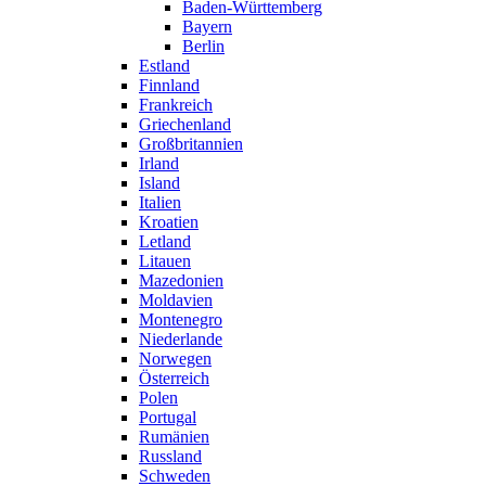
Baden-Württemberg
Bayern
Berlin
Estland
Finnland
Frankreich
Griechenland
Großbritannien
Irland
Island
Italien
Kroatien
Letland
Litauen
Mazedonien
Moldavien
Montenegro
Niederlande
Norwegen
Österreich
Polen
Portugal
Rumänien
Russland
Schweden