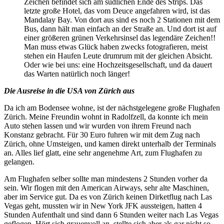
Zeichen befindet sich am südlichen Ende des Strips. Das
letzte große Hotel, das vom Deuce angefahren wird, ist das
Mandalay Bay. Von dort aus sind es noch 2 Stationen mit dem
Bus, dann hält man einfach an der Straße an. Und dort ist auf
einer größeren grünen Verkehrsinsel das legendäre Zeichen!!
Man muss etwas Glück haben zwecks fotografieren, meist
stehen ein Haufen Leute drumrum mit der gleichen Absicht.
Oder wie bei uns: eine Hochzeitsgesellschaft, und da dauert
das Warten natürlich noch länger!
Die Ausreise in die USA von Zürich aus
Da ich am Bodensee wohne, ist der nächstgelegene große Flughafen
Zürich. Meine Freundin wohnt in Radolfzell, da konnte ich mein
Auto stehen lassen und wir wurden von ihrem Freund nach
Konstanz gebracht. Für 30 Euro fuhren wir mit dem Zug nach
Zürich, ohne Umsteigen, und kamen direkt unterhalb der Terminals
an. Alles lief glatt, eine sehr angenehme Art, zum Flughafen zu
gelangen.
Am Flughafen selber sollte man mindestens 2 Stunden vorher da
sein. Wir flogen mit den American Airways, sehr alte Maschinen,
aber im Service gut. Da es von Zürich keinen Dirketflug nach Las
Vegas geht, mussten wir in New York JFK aussteigen, hatten 4
Stunden Aufenthalt und sind dann 6 Stunden weiter nach Las Vegas
geflogen. Hört sich grauenvoll an, stellte sich aber als gar nicht so