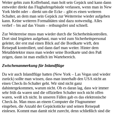
Weiter gehts zum Kofferband, man holt sein Gepäck und kann dann
entweder direkt das Flughafengebäude verlassen, wenn man in New
York bleibt oder – direkt um die Ecke – gibt es einen weiteren
Schalter, an dem man sein Gepäck zur Weiterreise wieder aufgeben
kann. Keine weiteren Formalitäten sind dazu notwendig. Alles
verlief – bis auf das Visum – reibungsfrei und schnell.
Zur Weiterreise muss man wieder durch die Sicherheitskontrollen.
Dort sind Irrgärten aufgebaut, man wird zum Sicherheitspersonal
geleitet, der erst mal einen Blick auf die Bordkarte wirft, den
Reisepaß kontrolliert, und dann darf man weiter. Hinter dem
Metalldetektor muss man wieder seine Bordkarte und den Paß
zeigen, dann ist man endlich im Wartebereich.
Zwischenanmerkung für Inlandflüge
Da wir auch Inlandflüge hatten (New York – Las Vegas und wieder
zurück) sollte man wissen, dass man innerhalb den USA nicht an
einen Check-In-Schalter geht. Wir sind nicht ganz
dahintergekommen, warum nicht. Ob es daran lag, dass wir immer
sehr früh da waren und die offiziellen Schalter noch nicht offen
waren, weiß ich nicht. In unseren Fällen gab es das elektronische
Check-In. Man muss an einem Computer die Flugnummer
eingeben, die Anzahl der Gepäckstücke und seinen Reisepaß
einlesen. Kommt man damit nicht zurecht, denn schließlich sind die