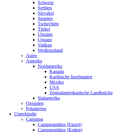
Schweiz
Serbien
Slovakei
Spanien
Tschechien
Türkei
Ukraine
Ungarn
Vatikan
Weißrussland
Asien
Amerika
Nordamerika
Kanada
Karibische Inselstaaten
Mexiko
USA
Zentralamerikanische Landbrücke
Südamerika
Ozeanien
Polarkreise
Unterkünfte
Camping
Campingplätze (Einzel)
Campingplätze (Ketten)