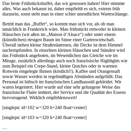
Das beste Frühstücksbuffet, das wir genossen haben! Hier stimmte
alles. Was auch bekannt ist, daher empfiehlt es sich, extrem früh
dazusein, sonst steht man in einer schier unendlichen Warteschlange.
Betritt man das „Buffet“, so kommt man sich vor, als ob man
tatsächlich in Frankreich wäre. Man frühstückt entweder in kleinen
Häuschen (wir aßen im „Maison d’Alsace“) oder unter einem
(künstlichen) riesigen Baum im Sinne einer Gartenwirtschaft.
Überall stehen kleine Straßenlaternen, die Decke ist dem Himmel
nachempfunden. In einzelnen kleinen Häuschen und Ständen wird
das Frühstück angeboten, im Wesentlichen das Gleiche wie im
Mirage, zusätzlich allerdings auch noch französische Highlights wie
zum Beispiel ein Crepe-Stand, kleine Quiches oder in warmen
Rotwein eingelegte Birnen (köstlich!!). Kaffee und Orangensaft
sowie Wasser werden in regelmäßigen Abständen aufgefüllt. Das
Personal ist hübsch im französischen Landhausstil gekleidet. Wir
waren begeistert. Hier wurde auf eine sehr gelungene Weise das
französische Flaire imitiert, der Service und die Qualität des Essens
hervorragend. Wirklich empfehlenswert!
[singlepic id=102 w=320 h=240 float=center]
[singlepic id=103 w=320 h=240 float=center]
…