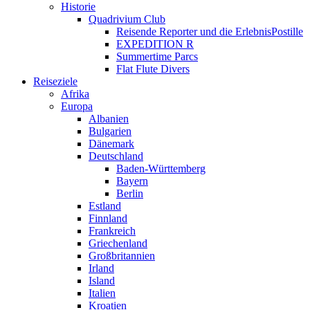
Historie
Quadrivium Club
Reisende Reporter und die ErlebnisPostille
EXPEDITION R
Summertime Parcs
Flat Flute Divers
Reiseziele
Afrika
Europa
Albanien
Bulgarien
Dänemark
Deutschland
Baden-Württemberg
Bayern
Berlin
Estland
Finnland
Frankreich
Griechenland
Großbritannien
Irland
Island
Italien
Kroatien