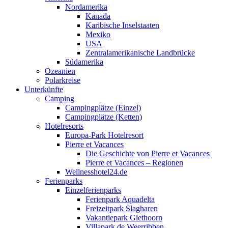
Nordamerika
Kanada
Karibische Inselstaaten
Mexiko
USA
Zentralamerikanische Landbrücke
Südamerika
Ozeanien
Polarkreise
Unterkünfte
Camping
Campingplätze (Einzel)
Campingplätze (Ketten)
Hotelresorts
Europa-Park Hotelresort
Pierre et Vacances
Die Geschichte von Pierre et Vacances
Pierre et Vacances – Regionen
Wellnesshotel24.de
Ferienparks
Einzelferienparks
Ferienpark Aquadelta
Freizeitpark Slagharen
Vakantiepark Giethoorn
Villapark de Weerribben