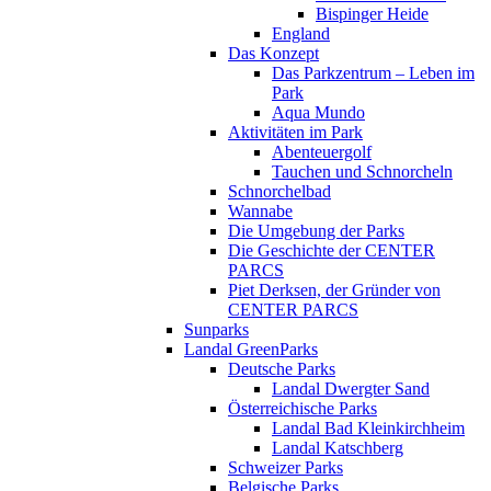
Bispinger Heide
England
Das Konzept
Das Parkzentrum – Leben im
Park
Aqua Mundo
Aktivitäten im Park
Abenteuergolf
Tauchen und Schnorcheln
Schnorchelbad
Wannabe
Die Umgebung der Parks
Die Geschichte der CENTER
PARCS
Piet Derksen, der Gründer von
CENTER PARCS
Sunparks
Landal GreenParks
Deutsche Parks
Landal Dwergter Sand
Österreichische Parks
Landal Bad Kleinkirchheim
Landal Katschberg
Schweizer Parks
Belgische Parks