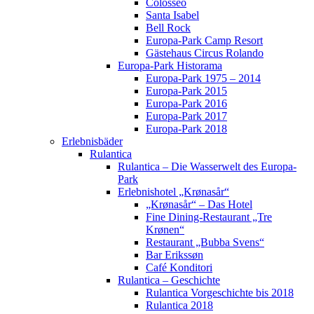
Colosseo
Santa Isabel
Bell Rock
Europa-Park Camp Resort
Gästehaus Circus Rolando
Europa-Park Historama
Europa-Park 1975 – 2014
Europa-Park 2015
Europa-Park 2016
Europa-Park 2017
Europa-Park 2018
Erlebnisbäder
Rulantica
Rulantica – Die Wasserwelt des Europa-
Park
Erlebnishotel „Krønasår“
„Krønasår“ – Das Hotel
Fine Dining-Restaurant „Tre
Krønen“
Restaurant „Bubba Svens“
Bar Erikssøn
Café Konditori
Rulantica – Geschichte
Rulantica Vorgeschichte bis 2018
Rulantica 2018