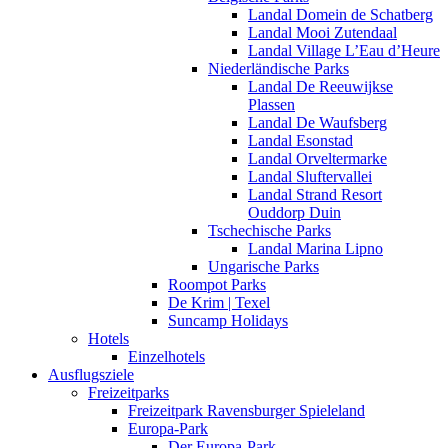
Landal Domein de Schatberg
Landal Mooi Zutendaal
Landal Village L’Eau d’Heure
Niederländische Parks
Landal De Reeuwijkse
Plassen
Landal De Waufsberg
Landal Esonstad
Landal Orveltermarke
Landal Sluftervallei
Landal Strand Resort
Ouddorp Duin
Tschechische Parks
Landal Marina Lipno
Ungarische Parks
Roompot Parks
De Krim | Texel
Suncamp Holidays
Hotels
Einzelhotels
Ausflugsziele
Freizeitparks
Freizeitpark Ravensburger Spieleland
Europa-Park
Der Europa-Park