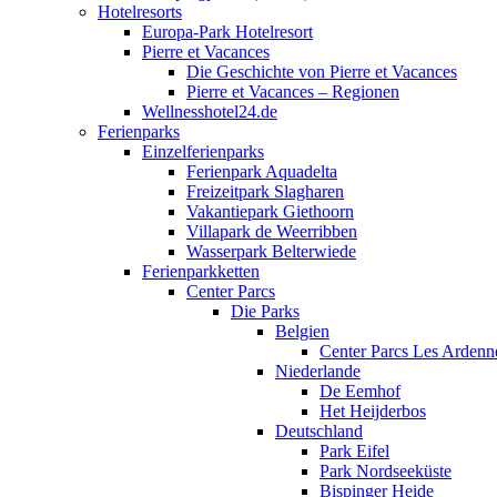
Hotelresorts
Europa-Park Hotelresort
Pierre et Vacances
Die Geschichte von Pierre et Vacances
Pierre et Vacances – Regionen
Wellnesshotel24.de
Ferienparks
Einzelferienparks
Ferienpark Aquadelta
Freizeitpark Slagharen
Vakantiepark Giethoorn
Villapark de Weerribben
Wasserpark Belterwiede
Ferienparkketten
Center Parcs
Die Parks
Belgien
Center Parcs Les Ardenn
Niederlande
De Eemhof
Het Heijderbos
Deutschland
Park Eifel
Park Nordseeküste
Bispinger Heide