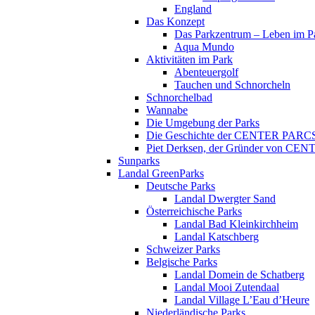
England
Das Konzept
Das Parkzentrum – Leben im P
Aqua Mundo
Aktivitäten im Park
Abenteuergolf
Tauchen und Schnorcheln
Schnorchelbad
Wannabe
Die Umgebung der Parks
Die Geschichte der CENTER PARC
Piet Derksen, der Gründer von C
Sunparks
Landal GreenParks
Deutsche Parks
Landal Dwergter Sand
Österreichische Parks
Landal Bad Kleinkirchheim
Landal Katschberg
Schweizer Parks
Belgische Parks
Landal Domein de Schatberg
Landal Mooi Zutendaal
Landal Village L’Eau d’Heure
Niederländische Parks