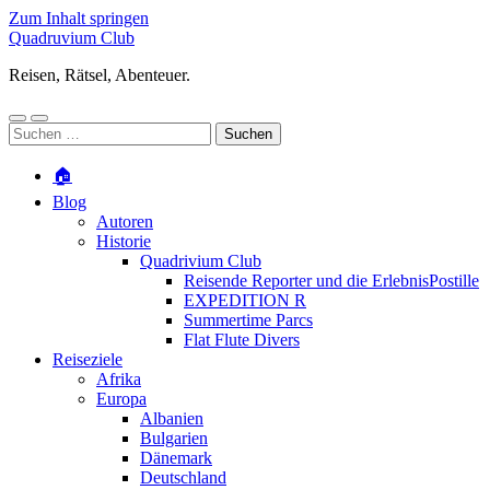
Zum Inhalt springen
Quadruvium Club
Reisen, Rätsel, Abenteuer.
Mobile-
Suchfeld
Suchen
Menü
ein-/ausblenden
nach:
ein-/ausblenden
🏠
Blog
Autoren
Historie
Quadrivium Club
Reisende Reporter und die ErlebnisPostille
EXPEDITION R
Summertime Parcs
Flat Flute Divers
Reiseziele
Afrika
Europa
Albanien
Bulgarien
Dänemark
Deutschland