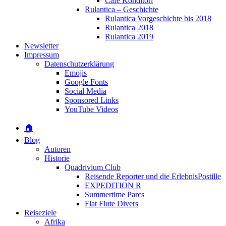
Café Konditori
Rulantica – Geschichte
Rulantica Vorgeschichte bis 2018
Rulantica 2018
Rulantica 2019
Newsletter
Impressum
Datenschutzerklärung
Emojis
Google Fonts
Social Media
Sponsored Links
YouTube Videos
🏠
Blog
Autoren
Historie
Quadrivium Club
Reisende Reporter und die ErlebnisPostille
EXPEDITION R
Summertime Parcs
Flat Flute Divers
Reiseziele
Afrika