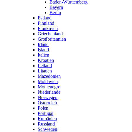
Baden-Württemberg
Bayern
Berlin
Estland
Finnland
Frankreich
Griechenland
Großbritannien
Irland
Island
Italien
Kroatien
Letland
Litauen
Mazedonien
Moldavien
Montenegro
Niederlande
Norwegen
Österreich
Polen
Portugal
Rumänien
Russland
Schweden