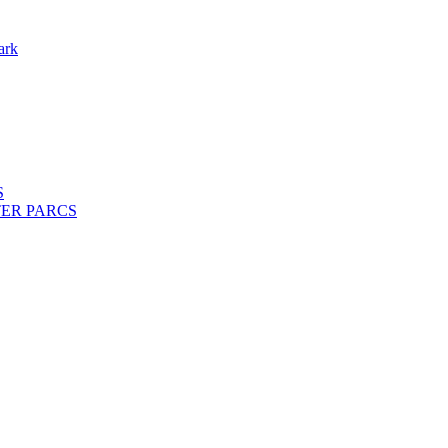
ark
S
ENTER PARCS