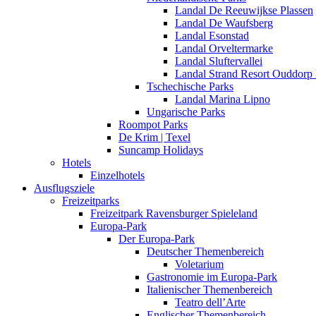
Landal De Reeuwijkse Plassen
Landal De Waufsberg
Landal Esonstad
Landal Orveltermarke
Landal Sluftervallei
Landal Strand Resort Ouddorp
Tschechische Parks
Landal Marina Lipno
Ungarische Parks
Roompot Parks
De Krim | Texel
Suncamp Holidays
Hotels
Einzelhotels
Ausflugsziele
Freizeitparks
Freizeitpark Ravensburger Spieleland
Europa-Park
Der Europa-Park
Deutscher Themenbereich
Voletarium
Gastronomie im Europa-Park
Italienischer Themenbereich
Teatro dell’Arte
Englischer Themenbereich