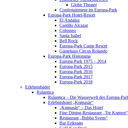
Globe Theater
Confertainment im Europa-Park
Europa-Park Hotel-Resort
El Andaluz
Castillo Alcazar
Colosseo
Santa Isabel
Bell Rock
Europa-Park Camp Resort
Gästehaus Circus Rolando
Europa-Park Historama
Europa-Park 1975 – 2014
Europa-Park 2015
Europa-Park 2016
Europa-Park 2017
Europa-Park 2018
Erlebnisbäder
Rulantica
Rulantica – Die Wasserwelt des Europa-Par
Erlebnishotel „Krønasår“
„Krønasår“ – Das Hotel
Fine Dining-Restaurant „Tre Krønen“
Restaurant „Bubba Svens“
Bar Erikssøn