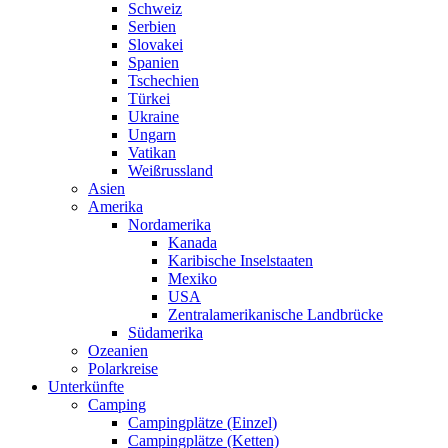
Schweiz
Serbien
Slovakei
Spanien
Tschechien
Türkei
Ukraine
Ungarn
Vatikan
Weißrussland
Asien
Amerika
Nordamerika
Kanada
Karibische Inselstaaten
Mexiko
USA
Zentralamerikanische Landbrücke
Südamerika
Ozeanien
Polarkreise
Unterkünfte
Camping
Campingplätze (Einzel)
Campingplätze (Ketten)