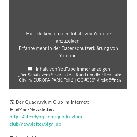
„Der
Schatz
vom
Silver
Lake
–
Rund
Hier klicken, um den Inhalt von YouTube
um
anzuzeigen.
die
Silver
Erfahre mehr in der
Datenschutzerklärung von
Lake
YouTube
.
City
im
EUROPA-
Inhalt von YouTube immer anzeigen
PARK,
Teil
„Der Schatz vom Silver Lake – Rund um die Silver Lake
2
City im EUROPA-PARK, Teil 2 | QC #058“ direkt öffnen
|
QC
#058“
von
🌎 Der Quadruvium Club im Internet:
YouTube
► eMail-Newsletter:
anzeigen
https://steadyhq.com/quadruvium-
club/newsletter/sign_up