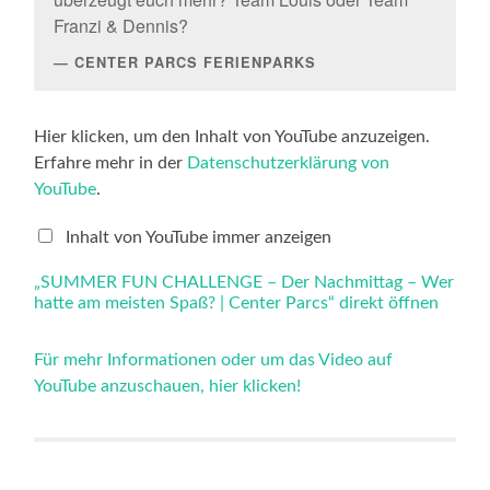
Franzi & Dennis?
CENTER PARCS FERIENPARKS
„SUMMER
Hier klicken, um den Inhalt von YouTube anzuzeigen.
FUN
Erfahre mehr in der
Datenschutzerklärung von
CHALLENGE
–
YouTube
.
Der
Nachmittag
–
Inhalt von YouTube immer anzeigen
Wer
hatte
„SUMMER FUN CHALLENGE – Der Nachmittag – Wer
am
hatte am meisten Spaß? | Center Parcs“ direkt öffnen
meisten
Spaß?
|
Center
Für mehr Informationen oder um das Video auf
Parcs“
YouTube anzuschauen, hier klicken!
von
YouTube
anzeigen