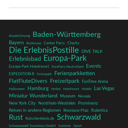
Baden-Württemberg
Auszeichnung
Bayern
Charity
Center Parcs
Bodensee
Die ErlebnisPostille
DIVE TALK
Europa-Park
Erlebnisbad
Events
Europa-Park Hotelresort
EuroParcs Deutschland
Ferienparkketten
EXPEDITION R
Ferienpark
FlatFluteDivers
Freizeitpark
FunTime Arena
Hamburg
Las Vegas
Halloween
Herbst
Hotelresort
Hotels
Miniatur Wunderland
Museum
Nevada
New York City
Prominenz
Nordrhein-Westfalen
Reisen in andere Regionen
Rulantica
Rheinland-Pfalz
Schwarzwald
Rust
Rutscherlebnis.de
Schwarzwald Tourismus GmbH
Sommer
Sport