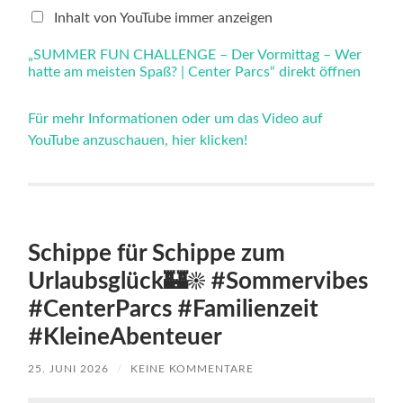
Vormittag
–
Inhalt von YouTube immer anzeigen
Wer
hatte
„SUMMER FUN CHALLENGE – Der Vormittag – Wer
am
hatte am meisten Spaß? | Center Parcs“ direkt öffnen
meisten
Spaß?
|
Center
Für mehr Informationen oder um das Video auf
Parcs“
YouTube anzuschauen, hier klicken!
von
YouTube
anzeigen
Schippe für Schippe zum
Urlaubsglück🏰☀️ #Sommervibes
#CenterParcs #Familienzeit
#KleineAbenteuer
25. JUNI 2026
/
KEINE KOMMENTARE