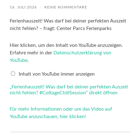
16. JULI 2026
/
KEINE KOMMENTARE
Ferienhauszeit! Was darf bei deiner perfekten Auszeit
nicht fehlen? – fragt: Center Parcs Ferienparks
„Ferienhauszeit!
Hier klicken, um den Inhalt von YouTube anzuzeigen.
Was
Erfahre mehr in der
Datenschutzerklärung von
darf
bei
YouTube
.
deiner
perfekten
Auszeit
Inhalt von YouTube immer anzeigen
nicht
fehlen?
„Ferienhauszeit! Was darf bei deiner perfekten Auszeit
#CottageChillSession“
nicht fehlen? #CottageChillSession“ direkt öffnen
von
YouTube
anzeigen
Für mehr Informationen oder um das Video auf
YouTube anzuschauen, hier klicken!