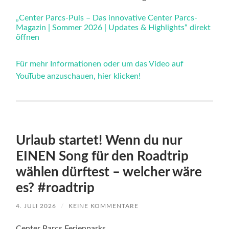
Parcs-
Magazin
„Center Parcs-Puls – Das innovative Center Parcs-
|
Magazin | Sommer 2026 | Updates & Highlights“ direkt
Sommer
2026
öffnen
|
Updates
&
Für mehr Informationen oder um das Video auf
Highlights“
YouTube anzuschauen, hier klicken!
von
YouTube
anzeigen
Urlaub startet! Wenn du nur
EINEN Song für den Roadtrip
wählen dürftest – welcher wäre
es? #roadtrip
4. JULI 2026
/
KEINE KOMMENTARE
Center Parcs Ferienparks