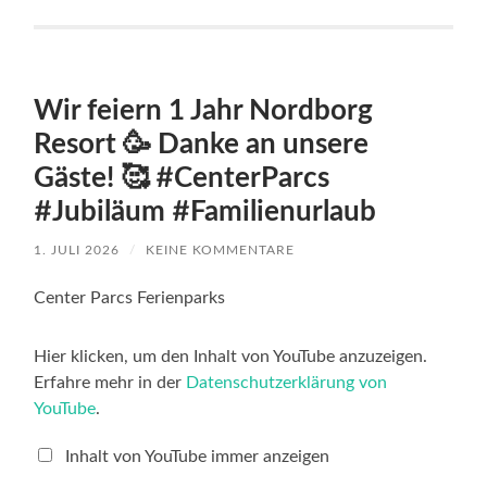
Wir feiern 1 Jahr Nordborg
Resort 🥳 Danke an unsere
Gäste! 🥰 #CenterParcs
#Jubiläum #Familienurlaub
1. JULI 2026
/
KEINE KOMMENTARE
Center Parcs Ferienparks
„Wir
Hier klicken, um den Inhalt von YouTube anzuzeigen.
feiern
Erfahre mehr in der
Datenschutzerklärung von
1
Jahr
YouTube
.
Nordborg
Resort
🥳
Inhalt von YouTube immer anzeigen
Danke