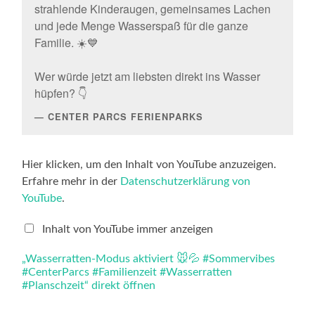
strahlende Kinderaugen, gemeinsames Lachen
und jede Menge Wasserspaß für die ganze
Familie. ☀️💙
Wer würde jetzt am liebsten direkt ins Wasser
hüpfen? 👇
CENTER PARCS FERIENPARKS
„Wasserratten-
Hier klicken, um den Inhalt von YouTube anzuzeigen.
Modus
Erfahre mehr in der
Datenschutzerklärung von
aktiviert 🐭
💦 #Sommervibes
YouTube
.
#CenterParcs
#Familienzeit
#Wasserratten
Inhalt von YouTube immer anzeigen
#Planschzeit“
von
„Wasserratten-Modus aktiviert 🐭💦 #Sommervibes
YouTube
#CenterParcs #Familienzeit #Wasserratten
anzeigen
#Planschzeit“ direkt öffnen