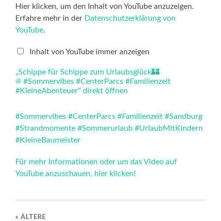
„Schippe
Hier klicken, um den Inhalt von YouTube anzuzeigen.
für
Erfahre mehr in der
Datenschutzerklärung von
Schippe
zum
YouTube
.
Urlaubsglück
🏰
☀️ #Sommervibes
Inhalt von YouTube immer anzeigen
#CenterParcs
#Familienzeit
„Schippe für Schippe zum Urlaubsglück🏰
#KleineAbenteuer“
☀️ #Sommervibes #CenterParcs #Familienzeit
von
YouTube
#KleineAbenteuer“ direkt öffnen
anzeigen
#Sommervibes
#CenterParcs
#Familienzeit
#Sandburg
#Strandmomente
#Sommerurlaub
#UrlaubMitKindern
#KleineBaumeister
Für mehr Informationen oder um das Video auf
YouTube anzuschauen, hier klicken!
« ÄLTERE