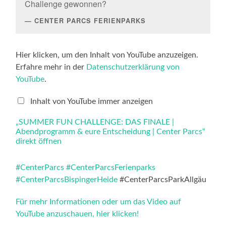
Challenge gewonnen?
CENTER PARCS FERIENPARKS
„SUMMER
Hier klicken, um den Inhalt von YouTube anzuzeigen.
FUN
Erfahre mehr in der
Datenschutzerklärung von
CHALLENGE:
DAS
YouTube
.
FINALE
|
Abendprogramm
Inhalt von YouTube immer anzeigen
&
eure
„SUMMER FUN CHALLENGE: DAS FINALE |
Entscheidung
Abendprogramm & eure Entscheidung | Center Parcs“
|
Center
direkt öffnen
Parcs“
von
YouTube
#CenterParcs
#CenterParcsFerienparks
anzeigen
#CenterParcsBispingerHeide
#CenterParcsParkAllgäu
Für mehr Informationen oder um das Video auf
YouTube anzuschauen, hier klicken!