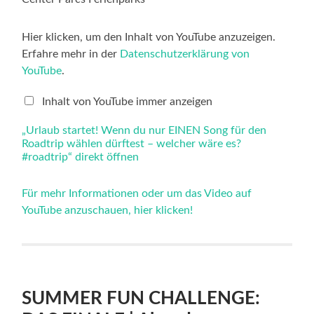
„Urlaub
Hier klicken, um den Inhalt von YouTube anzuzeigen.
startet!
Erfahre mehr in der
Datenschutzerklärung von
Wenn
du
YouTube
.
nur
EINEN
Song
Inhalt von YouTube immer anzeigen
für
den
„Urlaub startet! Wenn du nur EINEN Song für den
Roadtrip
Roadtrip wählen dürftest – welcher wäre es?
wählen
dürftest
#roadtrip“ direkt öffnen
–
welcher
wäre
Für mehr Informationen oder um das Video auf
es?
YouTube anzuschauen, hier klicken!
#roadtrip“
von
YouTube
anzeigen
SUMMER FUN CHALLENGE: