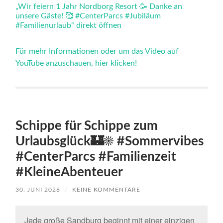
an
„Wir feiern 1 Jahr Nordborg Resort 🥳 Danke an
unsere
unsere Gäste! 🥰 #CenterParcs #Jubiläum
Gäste!
🥰
#Familienurlaub“ direkt öffnen
#CenterParcs
#Jubiläum
#Familienurlaub“
Für mehr Informationen oder um das Video auf
von
YouTube anzuschauen, hier klicken!
YouTube
anzeigen
Schippe für Schippe zum
Urlaubsglück🏰☀️ #Sommervibes
#CenterParcs #Familienzeit
#KleineAbenteuer
30. JUNI 2026
/
KEINE KOMMENTARE
Jede große Sandburg beginnt mit einer einzigen