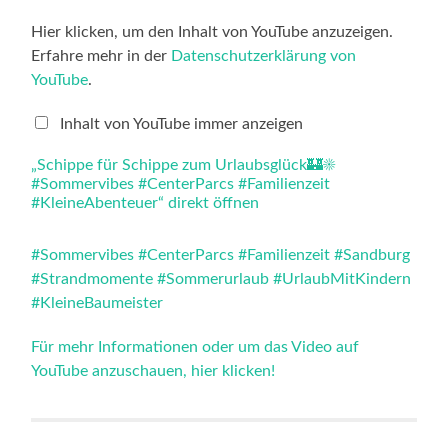
„Schippe
Hier klicken, um den Inhalt von YouTube anzuzeigen.
für
Erfahre mehr in der
Datenschutzerklärung von
Schippe
zum
YouTube
.
Urlaubsglück
🏰
☀️
Inhalt von YouTube immer anzeigen
#Sommervibes
#CenterParcs
„Schippe für Schippe zum Urlaubsglück🏰☀️
#Familienzeit
#Sommervibes #CenterParcs #Familienzeit
#KleineAbenteuer“
von
#KleineAbenteuer“ direkt öffnen
YouTube
anzeigen
#Sommervibes
#CenterParcs
#Familienzeit
#Sandburg
#Strandmomente
#Sommerurlaub
#UrlaubMitKindern
#KleineBaumeister
Für mehr Informationen oder um das Video auf
YouTube anzuschauen, hier klicken!