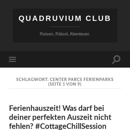
QUADRUVIUM CLUB
Reisen, Rätsel, Abenteuer.
Suchfe
Mobile-
ein-/a
Menü
ein-/ausblenden
SCHLAGWORT:
CENTER PARCS FERIENPARKS
(SEITE 1 VON 9)
Ferienhauszeit! Was darf bei
deiner perfekten Auszeit nicht
fehlen? #CottageChillSession