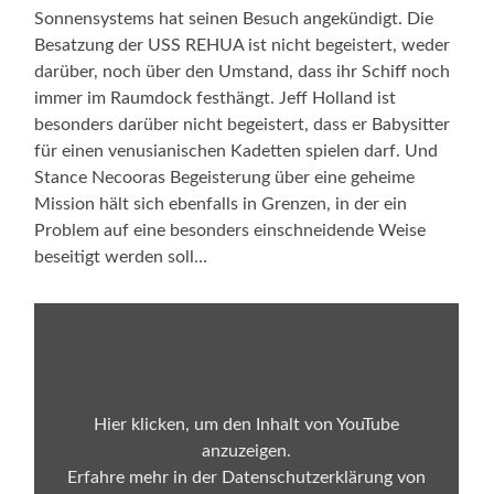
Sonnensystems hat seinen Besuch angekündigt. Die
Besatzung der USS REHUA ist nicht begeistert, weder
darüber, noch über den Umstand, dass ihr Schiff noch
immer im Raumdock festhängt. Jeff Holland ist
besonders darüber nicht begeistert, dass er Babysitter
für einen venusianischen Kadetten spielen darf. Und
Stance Necooras Begeisterung über eine geheime
Mission hält sich ebenfalls in Grenzen, in der ein
Problem auf eine besonders einschneidende Weise
beseitigt werden soll…
„Mars
macht
mobil
|
ACSOLAR_FI
#003“
von
Hier klicken, um den Inhalt von YouTube
YouTube
anzuzeigen.
anzeigen
Erfahre mehr in der
Datenschutzerklärung von