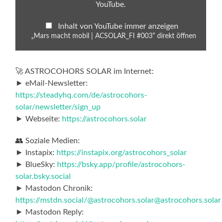
YouTube
.
Inhalt von YouTube immer anzeigen
„Mars macht mobil | ACSOLAR_FI #003“ direkt öffnen
🚀 ASTROCOHORS SOLAR im Internet:
► eMail-Newsletter:
https://steadyhq.com/de/astrocohors-
solar/newsletter/sign_up
► Webseite:
https://astrocohors.solar
👥 Soziale Medien:
► Instapix:
https://instapix.org/astrocohors_solar
► BlueSky:
https://bsky.app/profile/astrocohors-
solar.bsky.social
► Mastodon Chronik:
https://mstdn.social/@astrocohors.solar@astrocohors.solar
► Mastodon Reply: