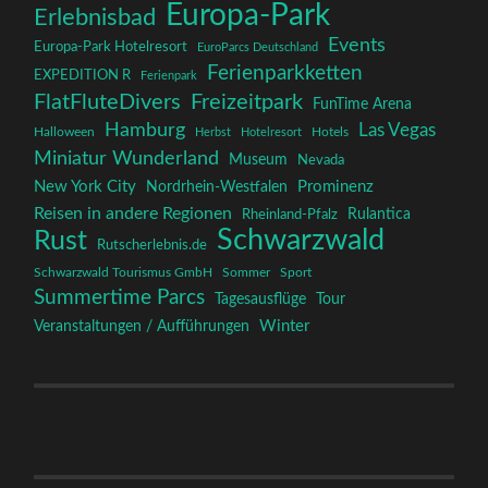
Europa-Park
Erlebnisbad
Events
Europa-Park Hotelresort
EuroParcs Deutschland
Ferienparkketten
EXPEDITION R
Ferienpark
FlatFluteDivers
Freizeitpark
FunTime Arena
Hamburg
Las Vegas
Halloween
Herbst
Hotelresort
Hotels
Miniatur Wunderland
Museum
Nevada
New York City
Prominenz
Nordrhein-Westfalen
Reisen in andere Regionen
Rulantica
Rheinland-Pfalz
Schwarzwald
Rust
Rutscherlebnis.de
Schwarzwald Tourismus GmbH
Sommer
Sport
Summertime Parcs
Tagesausflüge
Tour
Winter
Veranstaltungen / Aufführungen