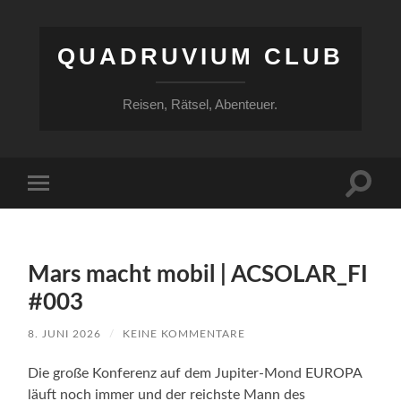
QUADRUVIUM CLUB
Reisen, Rätsel, Abenteuer.
Suchfe
Mobile-
ein-/a
Menü
ein-/ausblenden
Mars macht mobil | ACSOLAR_FI
#003
8. JUNI 2026
/
KEINE KOMMENTARE
Die große Konferenz auf dem Jupiter-Mond EUROPA
läuft noch immer und der reichste Mann des