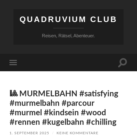
QUADRUVIUM CLUB
Reisen, Rätsel, Abenteuer.
Suchfe
Mobile-
ein-/a
Menü
ein-/ausblenden
🎱 MURMELBAHN #satisfying
#murmelbahn #parcour
#murmel #kindsein #wood
#rennen #kugelbahn #chilling
1. SEPTEMBER 2025
/
KEINE KOMMENTARE