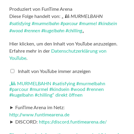
Produziert von FunTime Arena
Diese Folge handelt von: „
🎱 MURMELBAHN
#satisfying
#murmelbahn
#parcour
#murmel
#kindsein
#wood
#rennen
#kugelbahn
#chilling
„
„🎱
Hier klicken, um den Inhalt von YouTube anzuzeigen.
MURMELBAHN
Erfahre mehr in der
Datenschutzerklärung von
#satisfying
#murmelbahn
YouTube
.
#parcour
#murmel
#kindsein
Inhalt von YouTube immer anzeigen
#wood
#rennen
„🎱 MURMELBAHN #satisfying #murmelbahn
#kugelbahn
#parcour #murmel #kindsein #wood #rennen
#chilling“
von
#kugelbahn #chilling“ direkt öffnen
YouTube
anzeigen
► FunTime Arena im Netz:
http://www.funtimearena.de
► DISCORD:
https://discord.funtimearena.de/