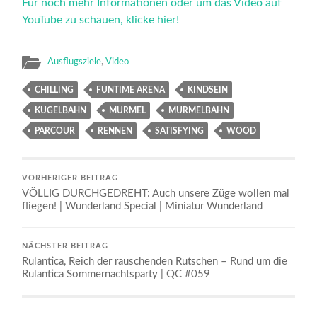
Für noch mehr Informationen oder um das Video auf
YouTube zu schauen, klicke hier!
Ausflugsziele
,
Video
CHILLING
FUNTIME ARENA
KINDSEIN
KUGELBAHN
MURMEL
MURMELBAHN
PARCOUR
RENNEN
SATISFYING
WOOD
VORHERIGER BEITRAG
VÖLLIG DURCHGEDREHT: Auch unsere Züge wollen mal
fliegen! | Wunderland Special | Miniatur Wunderland
NÄCHSTER BEITRAG
Rulantica, Reich der rauschenden Rutschen – Rund um die
Rulantica Sommernachtsparty | QC #059