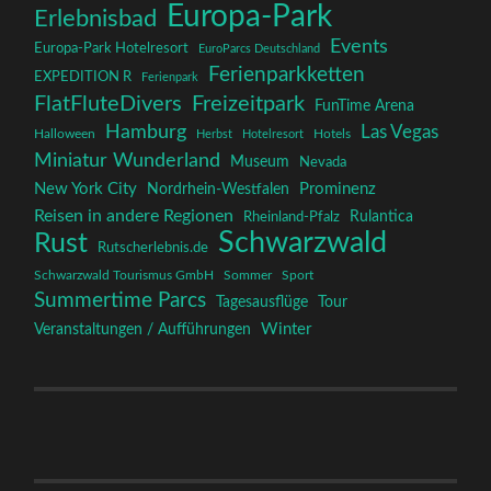
Europa-Park
Erlebnisbad
Events
Europa-Park Hotelresort
EuroParcs Deutschland
Ferienparkketten
EXPEDITION R
Ferienpark
FlatFluteDivers
Freizeitpark
FunTime Arena
Hamburg
Las Vegas
Halloween
Herbst
Hotelresort
Hotels
Miniatur Wunderland
Museum
Nevada
New York City
Prominenz
Nordrhein-Westfalen
Reisen in andere Regionen
Rulantica
Rheinland-Pfalz
Schwarzwald
Rust
Rutscherlebnis.de
Schwarzwald Tourismus GmbH
Sommer
Sport
Summertime Parcs
Tagesausflüge
Tour
Winter
Veranstaltungen / Aufführungen