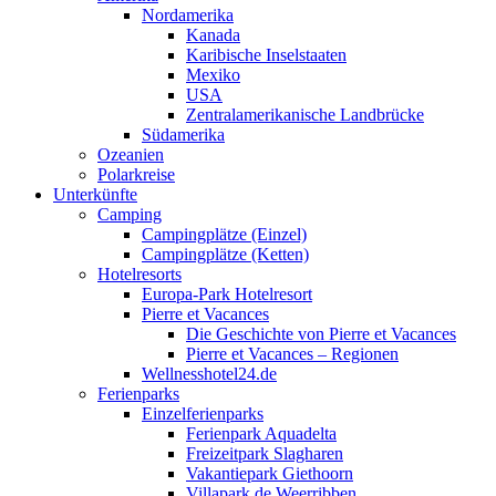
Nordamerika
Kanada
Karibische Inselstaaten
Mexiko
USA
Zentralamerikanische Landbrücke
Südamerika
Ozeanien
Polarkreise
Unterkünfte
Camping
Campingplätze (Einzel)
Campingplätze (Ketten)
Hotelresorts
Europa-Park Hotelresort
Pierre et Vacances
Die Geschichte von Pierre et Vacances
Pierre et Vacances – Regionen
Wellnesshotel24.de
Ferienparks
Einzelferienparks
Ferienpark Aquadelta
Freizeitpark Slagharen
Vakantiepark Giethoorn
Villapark de Weerribben