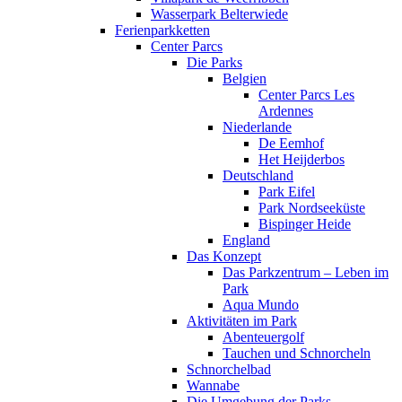
Wasserpark Belterwiede
Ferienparkketten
Center Parcs
Die Parks
Belgien
Center Parcs Les
Ardennes
Niederlande
De Eemhof
Het Heijderbos
Deutschland
Park Eifel
Park Nordseeküste
Bispinger Heide
England
Das Konzept
Das Parkzentrum – Leben im
Park
Aqua Mundo
Aktivitäten im Park
Abenteuergolf
Tauchen und Schnorcheln
Schnorchelbad
Wannabe
Die Umgebung der Parks