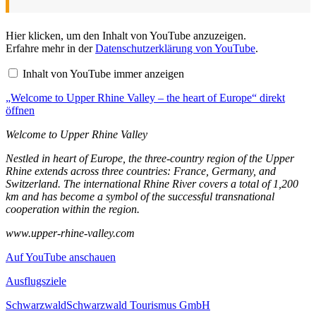
„Welcome
Hier klicken, um den Inhalt von YouTube anzuzeigen.
to
Erfahre mehr in der
Datenschutzerklärung von YouTube
.
Upper
Rhine
Inhalt von YouTube immer anzeigen
Valley
–
„Welcome to Upper Rhine Valley – the heart of Europe“ direkt
the
heart
öffnen
of
Europe“
Welcome to Upper Rhine Valley
von
YouTube
Nestled in heart of Europe, the three-country region of the Upper
anzeigen
Rhine extends across three countries: France, Germany, and
Switzerland. The international Rhine River covers a total of 1,200
km and has become a symbol of the successful transnational
cooperation within the region.
www.upper-rhine-valley.com
Auf YouTube anschauen
Ausflugsziele
Schwarzwald
Schwarzwald Tourismus GmbH