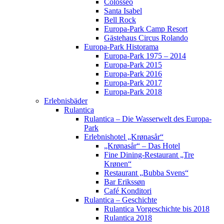
Colosseo
Santa Isabel
Bell Rock
Europa-Park Camp Resort
Gästehaus Circus Rolando
Europa-Park Historama
Europa-Park 1975 – 2014
Europa-Park 2015
Europa-Park 2016
Europa-Park 2017
Europa-Park 2018
Erlebnisbäder
Rulantica
Rulantica – Die Wasserwelt des Europa-
Park
Erlebnishotel „Krønasår“
„Krønasår“ – Das Hotel
Fine Dining-Restaurant „Tre
Krønen“
Restaurant „Bubba Svens“
Bar Erikssøn
Café Konditori
Rulantica – Geschichte
Rulantica Vorgeschichte bis 2018
Rulantica 2018