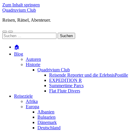
Zum Inhalt springen
Quadruvium Club
Reisen, Rätsel, Abenteuer.
Mobile-
Suchfeld
Suchen
Menü
ein-/ausblenden
nach:
ein-/ausblenden
🏠
Blog
Autoren
Historie
Quadrivium Club
Reisende Reporter und die ErlebnisPostille
EXPEDITION R
Summertime Parcs
Flat Flute Divers
Reiseziele
Afrika
Europa
Albanien
Bulgarien
Dänemark
Deutschland