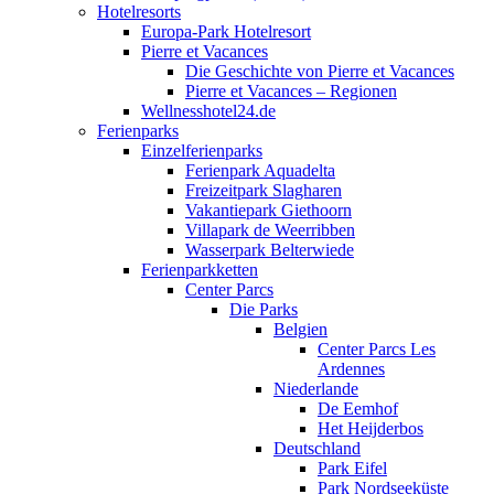
Hotelresorts
Europa-Park Hotelresort
Pierre et Vacances
Die Geschichte von Pierre et Vacances
Pierre et Vacances – Regionen
Wellnesshotel24.de
Ferienparks
Einzelferienparks
Ferienpark Aquadelta
Freizeitpark Slagharen
Vakantiepark Giethoorn
Villapark de Weerribben
Wasserpark Belterwiede
Ferienparkketten
Center Parcs
Die Parks
Belgien
Center Parcs Les
Ardennes
Niederlande
De Eemhof
Het Heijderbos
Deutschland
Park Eifel
Park Nordseeküste