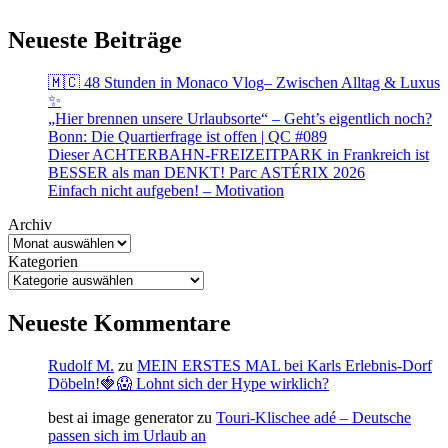
Neueste Beiträge
🇲🇨 48 Stunden in Monaco Vlog– Zwischen Alltag & Luxus
✨
„Hier brennen unsere Urlaubsorte“ – Geht’s eigentlich noch?
Bonn: Die Quartierfrage ist offen | QC #089
Dieser ACHTERBAHN-FREIZEITPARK in Frankreich ist
BESSER als man DENKT! Parc ASTÉRIX 2026
Einfach nicht aufgeben! – Motivation
Archiv
Kategorien
Neueste Kommentare
Rudolf M.
zu
MEIN ERSTES MAL bei Karls Erlebnis-Dorf
Döbeln!🍓😱 Lohnt sich der Hype wirklich?
best ai image generator
zu
Touri-Klischee adé – Deutsche
passen sich im Urlaub an