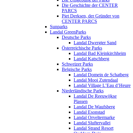
Die Geschichte der CENTER
PARCS
Piet Derksen, der Gründer von
CENTER PARCS
Sunparks
Landal GreenParks
Deutsche Parks
Landal Dwergter Sand
Österreichische Parks
Landal Bad Kleinkirchheim
Landal Katschberg
Schweizer Parks
Belgische Parks
Landal Domein de Schatberg
Landal Mooi Zutendaal
Landal Village L’Eau d’Heure
Niederländische Parks
Landal De Reeuwijkse
Plassen
Landal De Waufsberg
Landal Esonstad
Landal Orveltermarke
Landal Sluftervallei
Landal Strand Resort