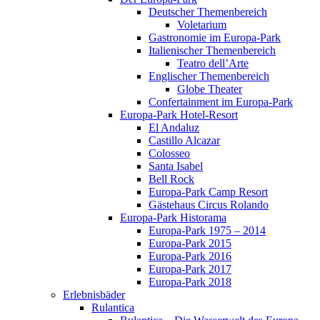
Deutscher Themenbereich
Voletarium
Gastronomie im Europa-Park
Italienischer Themenbereich
Teatro dell’Arte
Englischer Themenbereich
Globe Theater
Confertainment im Europa-Park
Europa-Park Hotel-Resort
El Andaluz
Castillo Alcazar
Colosseo
Santa Isabel
Bell Rock
Europa-Park Camp Resort
Gästehaus Circus Rolando
Europa-Park Historama
Europa-Park 1975 – 2014
Europa-Park 2015
Europa-Park 2016
Europa-Park 2017
Europa-Park 2018
Erlebnisbäder
Rulantica