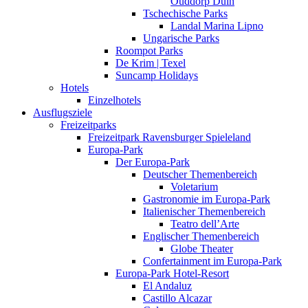
Ouddorp Duin
Tschechische Parks
Landal Marina Lipno
Ungarische Parks
Roompot Parks
De Krim | Texel
Suncamp Holidays
Hotels
Einzelhotels
Ausflugsziele
Freizeitparks
Freizeitpark Ravensburger Spieleland
Europa-Park
Der Europa-Park
Deutscher Themenbereich
Voletarium
Gastronomie im Europa-Park
Italienischer Themenbereich
Teatro dell’Arte
Englischer Themenbereich
Globe Theater
Confertainment im Europa-Park
Europa-Park Hotel-Resort
El Andaluz
Castillo Alcazar