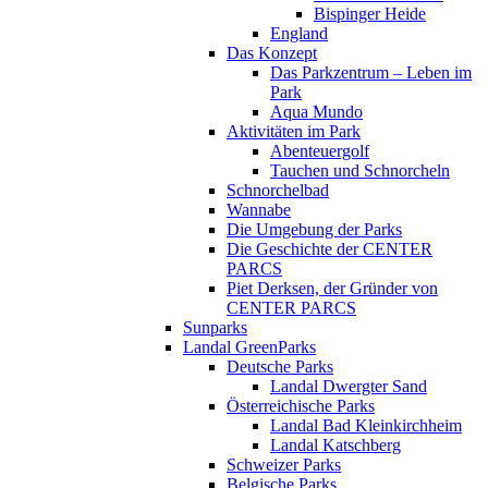
Bispinger Heide
England
Das Konzept
Das Parkzentrum – Leben im
Park
Aqua Mundo
Aktivitäten im Park
Abenteuergolf
Tauchen und Schnorcheln
Schnorchelbad
Wannabe
Die Umgebung der Parks
Die Geschichte der CENTER
PARCS
Piet Derksen, der Gründer von
CENTER PARCS
Sunparks
Landal GreenParks
Deutsche Parks
Landal Dwergter Sand
Österreichische Parks
Landal Bad Kleinkirchheim
Landal Katschberg
Schweizer Parks
Belgische Parks