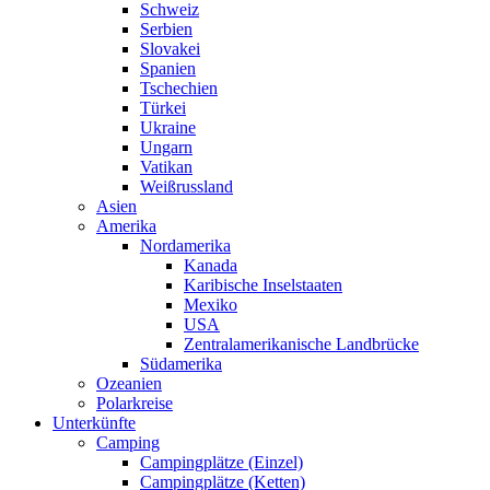
Schweiz
Serbien
Slovakei
Spanien
Tschechien
Türkei
Ukraine
Ungarn
Vatikan
Weißrussland
Asien
Amerika
Nordamerika
Kanada
Karibische Inselstaaten
Mexiko
USA
Zentralamerikanische Landbrücke
Südamerika
Ozeanien
Polarkreise
Unterkünfte
Camping
Campingplätze (Einzel)
Campingplätze (Ketten)