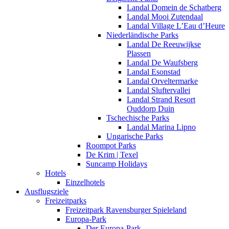
Landal Domein de Schatberg
Landal Mooi Zutendaal
Landal Village L’Eau d’Heure
Niederländische Parks
Landal De Reeuwijkse
Plassen
Landal De Waufsberg
Landal Esonstad
Landal Orveltermarke
Landal Sluftervallei
Landal Strand Resort
Ouddorp Duin
Tschechische Parks
Landal Marina Lipno
Ungarische Parks
Roompot Parks
De Krim | Texel
Suncamp Holidays
Hotels
Einzelhotels
Ausflugsziele
Freizeitparks
Freizeitpark Ravensburger Spieleland
Europa-Park
Der Europa-Park