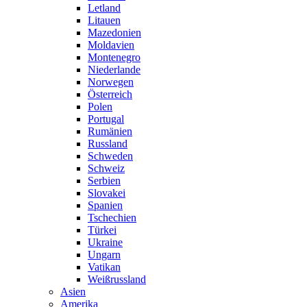
Letland
Litauen
Mazedonien
Moldavien
Montenegro
Niederlande
Norwegen
Österreich
Polen
Portugal
Rumänien
Russland
Schweden
Schweiz
Serbien
Slovakei
Spanien
Tschechien
Türkei
Ukraine
Ungarn
Vatikan
Weißrussland
Asien
Amerika