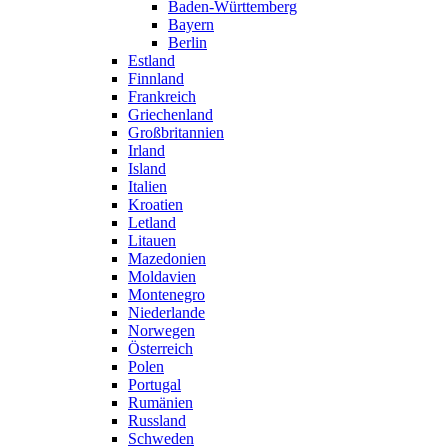
Baden-Württemberg
Bayern
Berlin
Estland
Finnland
Frankreich
Griechenland
Großbritannien
Irland
Island
Italien
Kroatien
Letland
Litauen
Mazedonien
Moldavien
Montenegro
Niederlande
Norwegen
Österreich
Polen
Portugal
Rumänien
Russland
Schweden