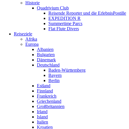
Historie
Quadrivium Club
Reisende Reporter und die ErlebnisPostille
EXPEDITION R
Summertime Parcs
Flat Flute Divers
Reiseziele
Afrika
Europa
Albanien
Bulgarien
Dänemark
Deutschland
Baden-Württemberg
Bayern
Berlin
Estland
Finnland
Frankreich
Griechenland
Großbritannien
Irland
Island
Italien
Kroatien