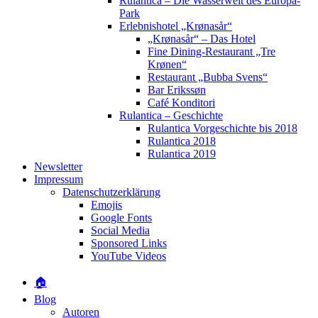
Rulantica – Die Wasserwelt des Europa-
Park
Erlebnishotel „Krønasår“
„Krønasår“ – Das Hotel
Fine Dining-Restaurant „Tre
Krønen“
Restaurant „Bubba Svens“
Bar Erikssøn
Café Konditori
Rulantica – Geschichte
Rulantica Vorgeschichte bis 2018
Rulantica 2018
Rulantica 2019
Newsletter
Impressum
Datenschutzerklärung
Emojis
Google Fonts
Social Media
Sponsored Links
YouTube Videos
🏠
Blog
Autoren