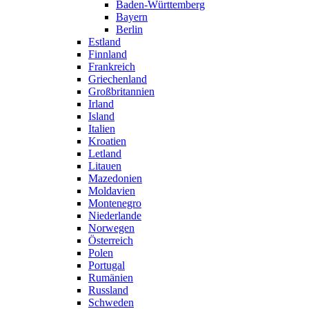
Baden-Württemberg
Bayern
Berlin
Estland
Finnland
Frankreich
Griechenland
Großbritannien
Irland
Island
Italien
Kroatien
Letland
Litauen
Mazedonien
Moldavien
Montenegro
Niederlande
Norwegen
Österreich
Polen
Portugal
Rumänien
Russland
Schweden