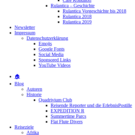
Café Konditori
Rulantica – Geschichte
Rulantica Vorgeschichte bis 2018
Rulantica 2018
Rulantica 2019
Newsletter
Impressum
Datenschutzerklärung
Emojis
Google Fonts
Social Media
Sponsored Links
YouTube Videos
🏠
Blog
Autoren
Historie
Quadrivium Club
Reisende Reporter und die ErlebnisPostille
EXPEDITION R
Summertime Parcs
Flat Flute Divers
Reiseziele
Afrika