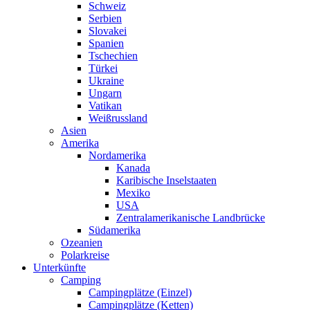
Schweiz
Serbien
Slovakei
Spanien
Tschechien
Türkei
Ukraine
Ungarn
Vatikan
Weißrussland
Asien
Amerika
Nordamerika
Kanada
Karibische Inselstaaten
Mexiko
USA
Zentralamerikanische Landbrücke
Südamerika
Ozeanien
Polarkreise
Unterkünfte
Camping
Campingplätze (Einzel)
Campingplätze (Ketten)