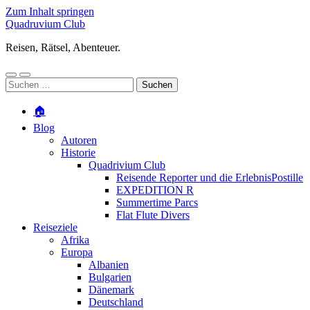
Zum Inhalt springen
Quadruvium Club
Reisen, Rätsel, Abenteuer.
Mobile-
Suchfeld
Suchen
Menü
ein-/ausblenden
nach:
ein-/ausblenden
🏠
Blog
Autoren
Historie
Quadrivium Club
Reisende Reporter und die ErlebnisPostille
EXPEDITION R
Summertime Parcs
Flat Flute Divers
Reiseziele
Afrika
Europa
Albanien
Bulgarien
Dänemark
Deutschland