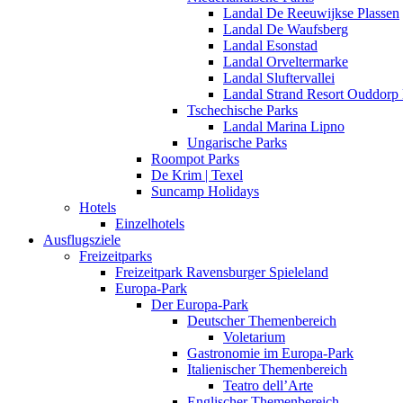
Landal De Reeuwijkse Plassen
Landal De Waufsberg
Landal Esonstad
Landal Orveltermarke
Landal Sluftervallei
Landal Strand Resort Ouddorp
Tschechische Parks
Landal Marina Lipno
Ungarische Parks
Roompot Parks
De Krim | Texel
Suncamp Holidays
Hotels
Einzelhotels
Ausflugsziele
Freizeitparks
Freizeitpark Ravensburger Spieleland
Europa-Park
Der Europa-Park
Deutscher Themenbereich
Voletarium
Gastronomie im Europa-Park
Italienischer Themenbereich
Teatro dell’Arte
Englischer Themenbereich