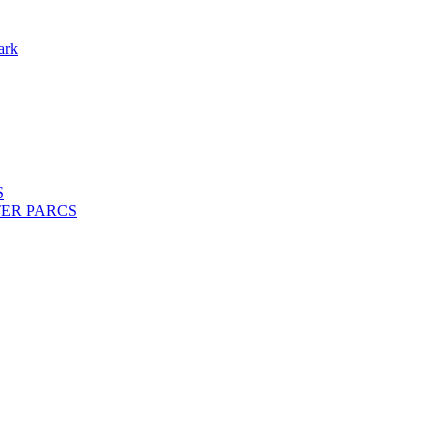
ark
S
ENTER PARCS