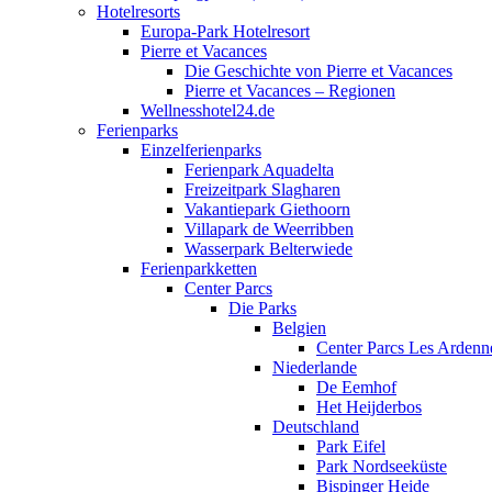
Hotelresorts
Europa-Park Hotelresort
Pierre et Vacances
Die Geschichte von Pierre et Vacances
Pierre et Vacances – Regionen
Wellnesshotel24.de
Ferienparks
Einzelferienparks
Ferienpark Aquadelta
Freizeitpark Slagharen
Vakantiepark Giethoorn
Villapark de Weerribben
Wasserpark Belterwiede
Ferienparkketten
Center Parcs
Die Parks
Belgien
Center Parcs Les Ardenn
Niederlande
De Eemhof
Het Heijderbos
Deutschland
Park Eifel
Park Nordseeküste
Bispinger Heide