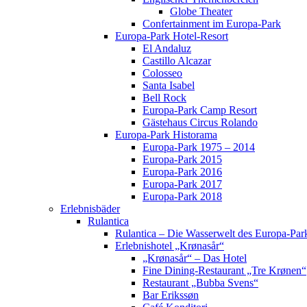
Globe Theater
Confertainment im Europa-Park
Europa-Park Hotel-Resort
El Andaluz
Castillo Alcazar
Colosseo
Santa Isabel
Bell Rock
Europa-Park Camp Resort
Gästehaus Circus Rolando
Europa-Park Historama
Europa-Park 1975 – 2014
Europa-Park 2015
Europa-Park 2016
Europa-Park 2017
Europa-Park 2018
Erlebnisbäder
Rulantica
Rulantica – Die Wasserwelt des Europa-Par
Erlebnishotel „Krønasår“
„Krønasår“ – Das Hotel
Fine Dining-Restaurant „Tre Krønen“
Restaurant „Bubba Svens“
Bar Erikssøn