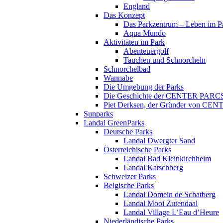
England
Das Konzept
Das Parkzentrum – Leben im P
Aqua Mundo
Aktivitäten im Park
Abenteuergolf
Tauchen und Schnorcheln
Schnorchelbad
Wannabe
Die Umgebung der Parks
Die Geschichte der CENTER PARC
Piet Derksen, der Gründer von C
Sunparks
Landal GreenParks
Deutsche Parks
Landal Dwergter Sand
Österreichische Parks
Landal Bad Kleinkirchheim
Landal Katschberg
Schweizer Parks
Belgische Parks
Landal Domein de Schatberg
Landal Mooi Zutendaal
Landal Village L’Eau d’Heure
Niederländische Parks