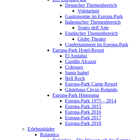
Deutscher Themenbereich
Voletarium
Gastronomie im Europa-Park
Italienischer Themenbereich
Teatro dell’Arte
Englischer Themenbereich
Globe Theater
Confertainment im Europa-Park
Europa-Park Hotel-Resort
El Andaluz
Castillo Alcazar
Colosseo
Santa Isabel
Bell Rock
Europa-Park Camp Resort
Gästehaus Circus Rolando
Europa-Park Historama
Europa-Park 1975 – 2014
Europa-Park 2015
Europa-Park 2016
Europa-Park 2017
Europa-Park 2018
Erlebnisbäder
Rulantica