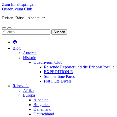
Zum Inhalt springen
Quadruvium Club
Reisen, Rätsel, Abenteuer.
Mobile-
Suchfeld
Suchen
Menü
ein-/ausblenden
nach:
ein-/ausblenden
🏠
Blog
Autoren
Historie
Quadrivium Club
Reisende Reporter und die ErlebnisPostille
EXPEDITION R
Summertime Parcs
Flat Flute Divers
Reiseziele
Afrika
Europa
Albanien
Bulgarien
Dänemark
Deutschland