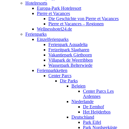
Hotelresorts
Europa-Park Hotelresort
Pierre et Vacances
Die Geschichte von Pierre et Vacances
Pierre et Vacances – Regionen
Wellnesshotel24.de
Ferienparks
Einzelferienparks
Ferienpark Aquadelta
Freizeitpark Slagharen
Vakantiepark Giethoorn
Villapark de Weerribben
Wasserpark Belterwiede
Ferienparkketten
Center Parcs
Die Parks
Belgien
Center Parcs Les
Ardennes
Niederlande
De Eemhof
Het Heijderbos
Deutschland
Park Eifel
Park Nordseeküste