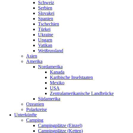
Schweiz
Serbien
Slovakei
Spanien
Tschechien
Türkei
Ukraine
Ungarn
Vatikan
Weißrussland
Asien
Amerika
Nordamerika
Kanada
Karibische Inselstaaten
Mexiko
USA
Zentralamerikanische Landbrücke
Südamerika
Ozeanien
Polarkreise
Unterkünfte
Camping
Campingplätze (Einzel)
Campingplätze (Ketten)