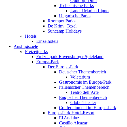
Ouddorp Duin
Tschechische Parks
Landal Marina Lipno
Ungarische Parks
Roompot Parks
De Krim | Texel
Suncamp Holidays
Hotels
Einzelhotels
Ausflugsziele
Freizeitparks
Freizeitpark Ravensburger Spieleland
Europa-Park
Der Europa-Park
Deutscher Themenbereich
Voletarium
Gastronomie im Europa-Park
Italienischer Themenbereich
Teatro dell’Arte
Englischer Themenbereich
Globe Theater
Confertainment im Europa-Park
Europa-Park Hotel-Resort
El Andaluz
Castillo Alcazar