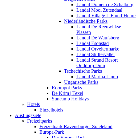
Landal Domein de Schatberg
Landal Mooi Zutendaal
Landal Village L’Eau d’Heure
Niederländische Parks
Landal De Reeuwijkse
Plassen
Landal De Waufsberg
Landal Esonstad
Landal Orveltermarke
Landal Sluftervallei
Landal Strand Resort
Ouddorp Duin
Tschechische Parks
Landal Marina Lipno
Ungarische Parks
Roompot Parks
De Krim | Texel
Suncamp Holidays
Hotels
Einzelhotels
Ausflugsziele
Freizeitparks
Freizeitpark Ravensburger Spieleland
Europa-Park
Der Europa-Park