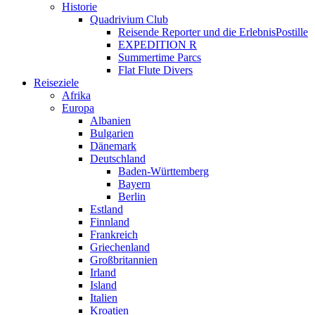
Historie
Quadrivium Club
Reisende Reporter und die ErlebnisPostille
EXPEDITION R
Summertime Parcs
Flat Flute Divers
Reiseziele
Afrika
Europa
Albanien
Bulgarien
Dänemark
Deutschland
Baden-Württemberg
Bayern
Berlin
Estland
Finnland
Frankreich
Griechenland
Großbritannien
Irland
Island
Italien
Kroatien