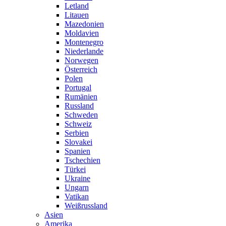
Letland
Litauen
Mazedonien
Moldavien
Montenegro
Niederlande
Norwegen
Österreich
Polen
Portugal
Rumänien
Russland
Schweden
Schweiz
Serbien
Slovakei
Spanien
Tschechien
Türkei
Ukraine
Ungarn
Vatikan
Weißrussland
Asien
Amerika