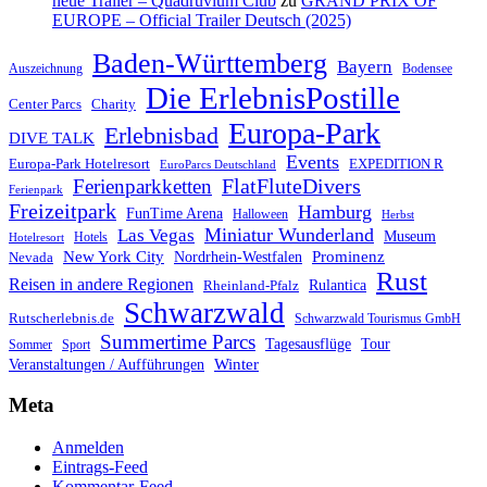
neue Trailer – Quadruvium Club
zu
GRAND PRIX OF
EUROPE – Official Trailer Deutsch (2025)
Baden-Württemberg
Bayern
Auszeichnung
Bodensee
Die ErlebnisPostille
Center Parcs
Charity
Europa-Park
Erlebnisbad
DIVE TALK
Events
Europa-Park Hotelresort
EXPEDITION R
EuroParcs Deutschland
FlatFluteDivers
Ferienparkketten
Ferienpark
Freizeitpark
Hamburg
FunTime Arena
Halloween
Herbst
Miniatur Wunderland
Las Vegas
Museum
Hotels
Hotelresort
Prominenz
New York City
Nordrhein-Westfalen
Nevada
Rust
Reisen in andere Regionen
Rulantica
Rheinland-Pfalz
Schwarzwald
Rutscherlebnis.de
Schwarzwald Tourismus GmbH
Summertime Parcs
Tagesausflüge
Tour
Sommer
Sport
Winter
Veranstaltungen / Aufführungen
Meta
Anmelden
Eintrags-Feed
Kommentar-Feed