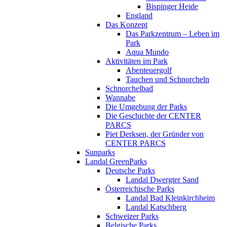
Bispinger Heide
England
Das Konzept
Das Parkzentrum – Leben im
Park
Aqua Mundo
Aktivitäten im Park
Abenteuergolf
Tauchen und Schnorcheln
Schnorchelbad
Wannabe
Die Umgebung der Parks
Die Geschichte der CENTER
PARCS
Piet Derksen, der Gründer von
CENTER PARCS
Sunparks
Landal GreenParks
Deutsche Parks
Landal Dwergter Sand
Österreichische Parks
Landal Bad Kleinkirchheim
Landal Katschberg
Schweizer Parks
Belgische Parks