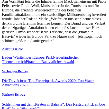
Am Vormittag feierte die Inhaberfamilie Mack gemeinsam mit Paola
Felix sowie Guido Wolf, Minister der Justiz, Tourismus und für
Europa, die ersehnte Wiedereröffnung der beliebten
Familienattraktion, in die ein zweistelliger Millionenbetrag investiert
wurde. Inhaber Roland Mack: „Wir freuen uns sehr, heute dieses
denkwürdige Ereignis feiern zu können. Der Brand und der Verlust
der einzigartigen Attraktion hatten ein tiefes Loch in unser Herz
gerissen. Umso schöner ist die Tatsache, dass die ,Piraten in
Bataviaʼ wieder im Europa-Park zu Hause sind – jetzt sogar noch
schöner, größer und aufregender.“
Ausflugsziele
Baden-Württemberg
Europa-Park
Niederländischer
Themenbereich
Piraten in Batavia
Schwarzwald
Vorheriger Beitrag
Die Travelcircus Top-Freizeitpark-Awards 2020: Top Water
Attractions 2020
Nächster Beitrag
Schlemmen mit den „Piraten in Batavia“: Das Restaurant „Bamboe
Baai“ feiert Wiedereröffnung