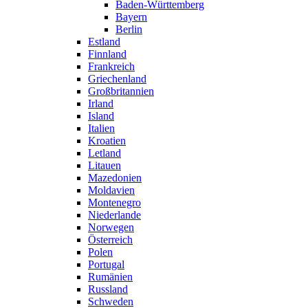
Baden-Württemberg
Bayern
Berlin
Estland
Finnland
Frankreich
Griechenland
Großbritannien
Irland
Island
Italien
Kroatien
Letland
Litauen
Mazedonien
Moldavien
Montenegro
Niederlande
Norwegen
Österreich
Polen
Portugal
Rumänien
Russland
Schweden