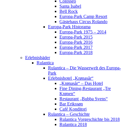
Colosseo
Santa Isabel
Bell Rock
Europa-Park Camp Resort
Gästehaus Circus Rolando
Europa-Park Historama
Europa-Park 1975 – 2014
Europa-Park 2015
Europa-Park 2016
Europa-Park 2017
Europa-Park 2018
Erlebnisbäder
Rulantica
Rulantica – Die Wasserwelt des Europa-
Park
Erlebnishotel „Krønasår“
„Krønasår“ – Das Hotel
Fine Dining-Restaurant „Tre
Krønen“
Restaurant „Bubba Svens“
Bar Erikssøn
Café Konditori
Rulantica – Geschichte
Rulantica Vorgeschichte bis 2018
Rulantica 2018