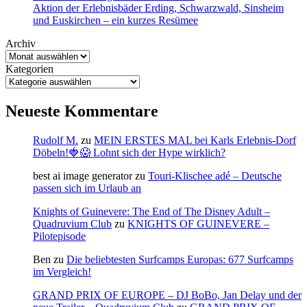
Aktion der Erlebnisbäder Erding, Schwarzwald, Sinsheim
und Euskirchen – ein kurzes Resümee
Archiv
Kategorien
Neueste Kommentare
Rudolf M.
zu
MEIN ERSTES MAL bei Karls Erlebnis-Dorf
Döbeln!🍓😱 Lohnt sich der Hype wirklich?
best ai image generator
zu
Touri-Klischee adé – Deutsche
passen sich im Urlaub an
Knights of Guinevere: The End of The Disney Adult –
Quadruvium Club
zu
KNIGHTS OF GUINEVERE –
Pilotepisode
Ben
zu
Die beliebtesten Surfcamps Europas: 677 Surfcamps
im Vergleich!
GRAND PRIX OF EUROPE – DJ BoBo, Jan Delay und der