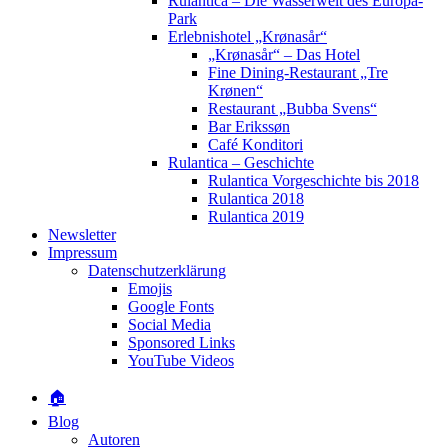
Rulantica – Die Wasserwelt des Europa-
Park
Erlebnishotel „Krønasår“
„Krønasår“ – Das Hotel
Fine Dining-Restaurant „Tre
Krønen“
Restaurant „Bubba Svens“
Bar Erikssøn
Café Konditori
Rulantica – Geschichte
Rulantica Vorgeschichte bis 2018
Rulantica 2018
Rulantica 2019
Newsletter
Impressum
Datenschutzerklärung
Emojis
Google Fonts
Social Media
Sponsored Links
YouTube Videos
🏠
Blog
Autoren