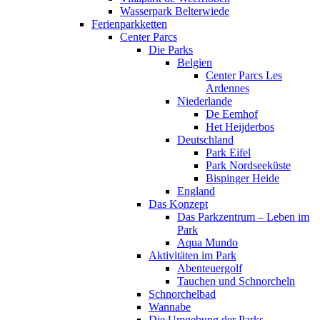
Wasserpark Belterwiede
Ferienparkketten
Center Parcs
Die Parks
Belgien
Center Parcs Les
Ardennes
Niederlande
De Eemhof
Het Heijderbos
Deutschland
Park Eifel
Park Nordseeküste
Bispinger Heide
England
Das Konzept
Das Parkzentrum – Leben im
Park
Aqua Mundo
Aktivitäten im Park
Abenteuergolf
Tauchen und Schnorcheln
Schnorchelbad
Wannabe
Die Umgebung der Parks