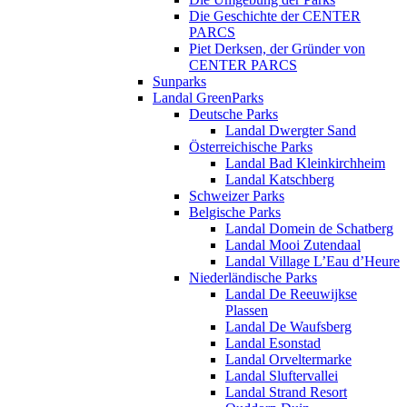
Die Geschichte der CENTER
PARCS
Piet Derksen, der Gründer von
CENTER PARCS
Sunparks
Landal GreenParks
Deutsche Parks
Landal Dwergter Sand
Österreichische Parks
Landal Bad Kleinkirchheim
Landal Katschberg
Schweizer Parks
Belgische Parks
Landal Domein de Schatberg
Landal Mooi Zutendaal
Landal Village L’Eau d’Heure
Niederländische Parks
Landal De Reeuwijkse
Plassen
Landal De Waufsberg
Landal Esonstad
Landal Orveltermarke
Landal Sluftervallei
Landal Strand Resort