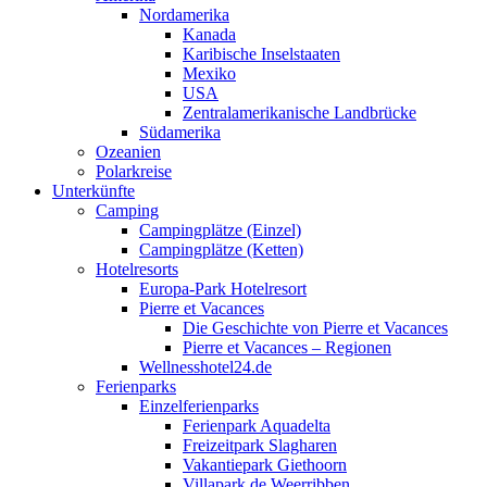
Nordamerika
Kanada
Karibische Inselstaaten
Mexiko
USA
Zentralamerikanische Landbrücke
Südamerika
Ozeanien
Polarkreise
Unterkünfte
Camping
Campingplätze (Einzel)
Campingplätze (Ketten)
Hotelresorts
Europa-Park Hotelresort
Pierre et Vacances
Die Geschichte von Pierre et Vacances
Pierre et Vacances – Regionen
Wellnesshotel24.de
Ferienparks
Einzelferienparks
Ferienpark Aquadelta
Freizeitpark Slagharen
Vakantiepark Giethoorn
Villapark de Weerribben