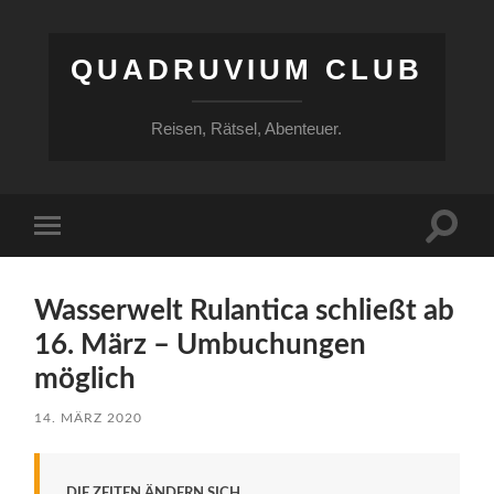
QUADRUVIUM CLUB
Reisen, Rätsel, Abenteuer.
Suchfe
Mobile-
ein-/a
Menü
ein-/ausblenden
Wasserwelt Rulantica schließt ab
16. März – Umbuchungen
möglich
14. MÄRZ 2020
DIE ZEITEN ÄNDERN SICH.