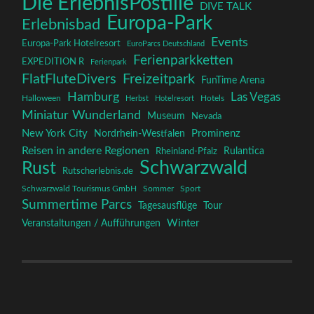
Die ErlebnisPostille
DIVE TALK
Europa-Park
Erlebnisbad
Events
Europa-Park Hotelresort
EuroParcs Deutschland
Ferienparkketten
EXPEDITION R
Ferienpark
FlatFluteDivers
Freizeitpark
FunTime Arena
Hamburg
Las Vegas
Halloween
Herbst
Hotelresort
Hotels
Miniatur Wunderland
Museum
Nevada
New York City
Prominenz
Nordrhein-Westfalen
Reisen in andere Regionen
Rulantica
Rheinland-Pfalz
Schwarzwald
Rust
Rutscherlebnis.de
Schwarzwald Tourismus GmbH
Sommer
Sport
Summertime Parcs
Tagesausflüge
Tour
Winter
Veranstaltungen / Aufführungen