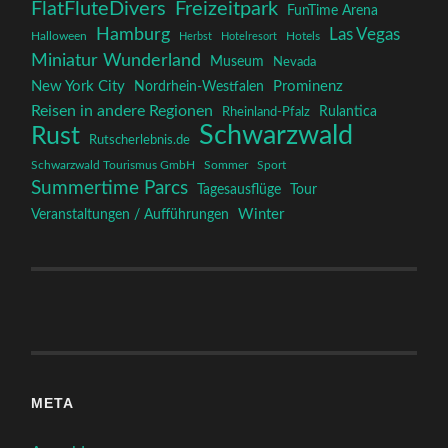
FlatFluteDivers
Freizeitpark
FunTime Arena
Hamburg
Las Vegas
Halloween
Herbst
Hotelresort
Hotels
Miniatur Wunderland
Museum
Nevada
New York City
Prominenz
Nordrhein-Westfalen
Reisen in andere Regionen
Rulantica
Rheinland-Pfalz
Schwarzwald
Rust
Rutscherlebnis.de
Schwarzwald Tourismus GmbH
Sommer
Sport
Summertime Parcs
Tagesausflüge
Tour
Winter
Veranstaltungen / Aufführungen
META