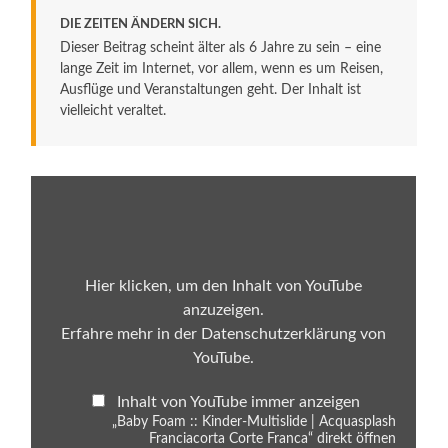
DIE ZEITEN ÄNDERN SICH.
Dieser Beitrag scheint älter als 6 Jahre zu sein – eine
lange Zeit im Internet, vor allem, wenn es um Reisen,
Ausflüge und Veranstaltungen geht. Der Inhalt ist
vielleicht veraltet.
„Baby
Foam
::
Kinder-
Multislide
|
Acquasplash
Hier klicken, um den Inhalt von YouTube
Franciacorta
anzuzeigen.
Corte
Franca“
Erfahre mehr in der
Datenschutzerklärung von
von
YouTube
.
YouTube
anzeigen
Inhalt von YouTube immer anzeigen
„Baby Foam :: Kinder-Multislide | Acquasplash
Franciacorta Corte Franca“ direkt öffnen