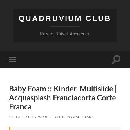
QUADRUVIUM CLUB
Reisen, Rätsel, Abenteuer.
Suchfe
Mobile-
ein-/a
Menü
ein-/ausblenden
Baby Foam :: Kinder-Multislide |
Acquasplash Franciacorta Corte
Franca
18. DEZEMBER 2019
/
KEINE KOMMENTARE