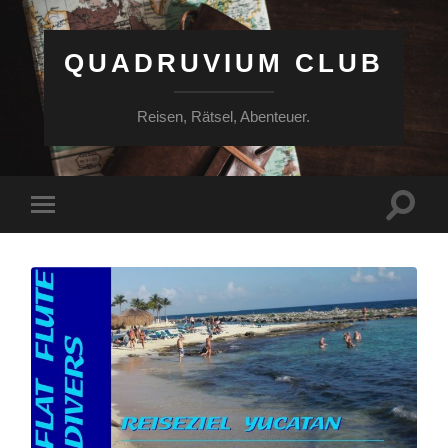
QUADRUVIUM CLUB
Reisen, Rätsel, Abenteuer.
Suchfe
Mobile-
ein-/a
Menü
ein-/ausblenden