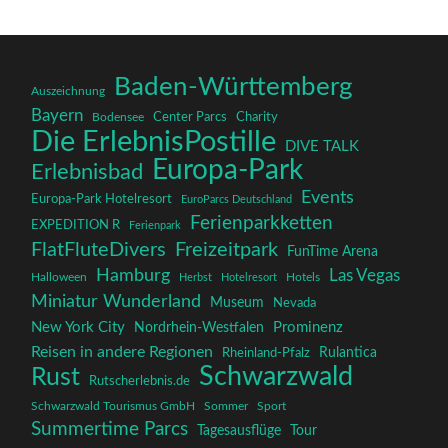
Baden-Württemberg
Auszeichnung
Bayern
Charity
Center Parcs
Bodensee
Die ErlebnisPostille
DIVE TALK
Europa-Park
Erlebnisbad
Events
Europa-Park Hotelresort
EuroParcs Deutschland
Ferienparkketten
EXPEDITION R
Ferienpark
FlatFluteDivers
Freizeitpark
FunTime Arena
Hamburg
Las Vegas
Halloween
Herbst
Hotelresort
Hotels
Miniatur Wunderland
Museum
Nevada
New York City
Prominenz
Nordrhein-Westfalen
Reisen in andere Regionen
Rulantica
Rheinland-Pfalz
Schwarzwald
Rust
Rutscherlebnis.de
Schwarzwald Tourismus GmbH
Sommer
Sport
Summertime Parcs
Tagesausflüge
Tour