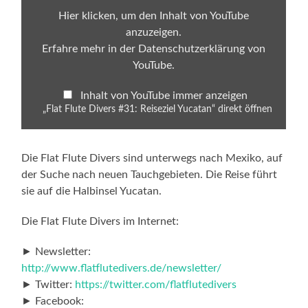
Yucatan“
von
Hier klicken, um den Inhalt von YouTube
YouTube
anzuzeigen.
anzeigen
Erfahre mehr in der
Datenschutzerklärung von
YouTube
.
Inhalt von YouTube immer anzeigen
„Flat Flute Divers #31: Reiseziel Yucatan“ direkt öffnen
Die Flat Flute Divers sind unterwegs nach Mexiko, auf
der Suche nach neuen Tauchgebieten. Die Reise führt
sie auf die Halbinsel Yucatan.
Die Flat Flute Divers im Internet:
► Newsletter:
http://www.flatflutedivers.de/newsletter/
► Twitter:
https://twitter.com/flatflutedivers
► Facebook: