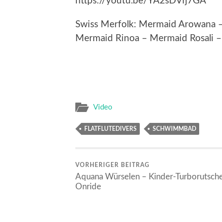
https://youtu.be/YA2sDVfj7GA
Swiss Merfolk: Mermaid Arowana –
Mermaid Rinoa – Mermaid Rosali –
Video
FLATFLUTEDIVERS
SCHWIMMBAD
VORHERIGER BEITRAG
Aquana Würselen – Kinder-Turborutsch
Onride