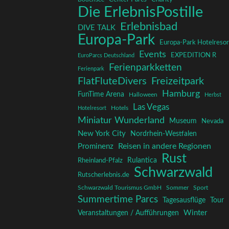
Die ErlebnisPostille
Erlebnisbad
DIVE TALK
Europa-Park
Europa-Park Hotelresor
Events
EXPEDITION R
EuroParcs Deutschland
Ferienparkketten
Ferienpark
FlatFluteDivers
Freizeitpark
Hamburg
FunTime Arena
Halloween
Herbst
Las Vegas
Hotelresort
Hotels
Miniatur Wunderland
Museum
Nevada
New York City
Nordrhein-Westfalen
Reisen in andere Regionen
Prominenz
Rust
Rulantica
Rheinland-Pfalz
Schwarzwald
Rutscherlebnis.de
Schwarzwald Tourismus GmbH
Sommer
Sport
Summertime Parcs
Tagesausflüge
Tour
Winter
Veranstaltungen / Aufführungen