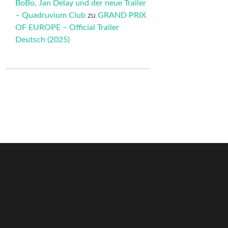
BoBo, Jan Delay und der neue Trailer
– Quadruvium Club
zu
GRAND PRIX
OF EUROPE – Official Trailer
Deutsch (2025)