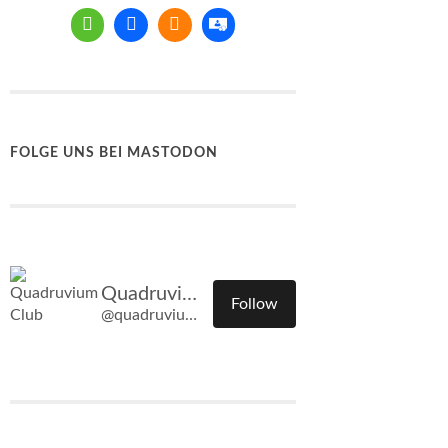
FOLGE UNS BEI MASTODON
Quadruvium Club
Follow
@quadruvium.club@quadruvium.club