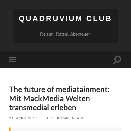
QUADRUVIUM CLUB
Reisen, Rätsel, Abenteuer.
Suchfe
Mobile-
ein-/a
Menü
ein-/ausblenden
The future of mediatainment:
Mit MackMedia Welten
transmedial erleben
21. APRIL 2017
/
KEINE KOMMENTARE