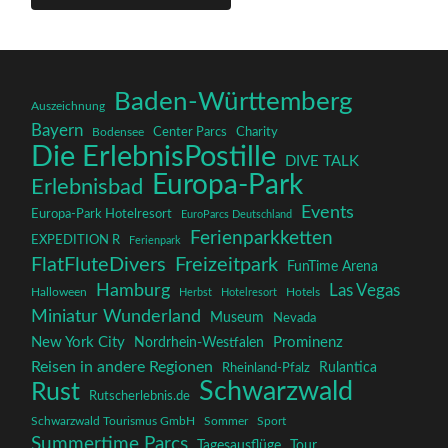
Baden-Württemberg
Auszeichnung
Bayern
Charity
Center Parcs
Bodensee
Die ErlebnisPostille
DIVE TALK
Europa-Park
Erlebnisbad
Events
Europa-Park Hotelresort
EuroParcs Deutschland
Ferienparkketten
EXPEDITION R
Ferienpark
FlatFluteDivers
Freizeitpark
FunTime Arena
Hamburg
Las Vegas
Halloween
Herbst
Hotelresort
Hotels
Miniatur Wunderland
Museum
Nevada
New York City
Prominenz
Nordrhein-Westfalen
Reisen in andere Regionen
Rulantica
Rheinland-Pfalz
Schwarzwald
Rust
Rutscherlebnis.de
Schwarzwald Tourismus GmbH
Sommer
Sport
Summertime Parcs
Tagesausflüge
Tour