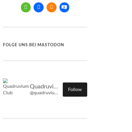
FOLGE UNS BEI MASTODON
Quadruvium Club
Follow
@quadruvium.club@quadruvium.club