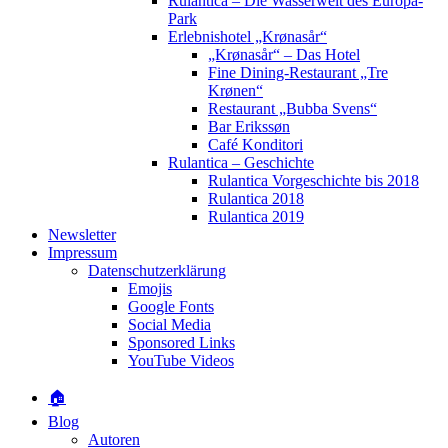
Rulantica – Die Wasserwelt des Europa-
Park
Erlebnishotel „Krønasår“
„Krønasår“ – Das Hotel
Fine Dining-Restaurant „Tre
Krønen“
Restaurant „Bubba Svens“
Bar Erikssøn
Café Konditori
Rulantica – Geschichte
Rulantica Vorgeschichte bis 2018
Rulantica 2018
Rulantica 2019
Newsletter
Impressum
Datenschutzerklärung
Emojis
Google Fonts
Social Media
Sponsored Links
YouTube Videos
🏠
Blog
Autoren