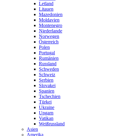
Letland
Litauen
Mazedonien
Moldavien
Montenegro
Niederlande
Norwegen
Österreich
Polen
Portugal
Rumänien
Russland
Schweden
Schweiz
Serbien
Slovakei
Spanien
Tschechien
Türkei
Ukraine
Ungarn
Vatikan
Weißrussland
Asien
Amerika