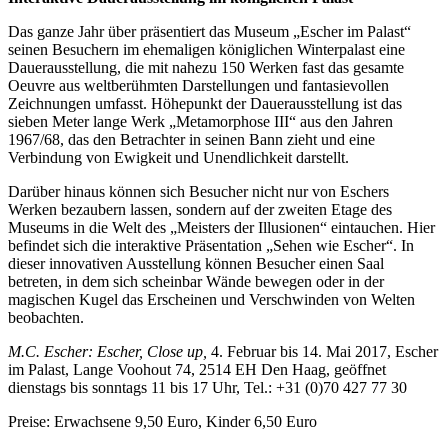
Das ganze Jahr über präsentiert das Museum „Escher im Palast“
seinen Besuchern im ehemaligen königlichen Winterpalast eine
Dauerausstellung, die mit nahezu 150 Werken fast das gesamte
Oeuvre aus weltberühmten Darstellungen und fantasievollen
Zeichnungen umfasst. Höhepunkt der Dauerausstellung ist das
sieben Meter lange Werk „Metamorphose III“ aus den Jahren
1967/68, das den Betrachter in seinen Bann zieht und eine
Verbindung von Ewigkeit und Unendlichkeit darstellt.
Darüber hinaus können sich Besucher nicht nur von Eschers
Werken bezaubern lassen, sondern auf der zweiten Etage des
Museums in die Welt des „Meisters der Illusionen“ eintauchen. Hier
befindet sich die interaktive Präsentation „Sehen wie Escher“. In
dieser innovativen Ausstellung können Besucher einen Saal
betreten, in dem sich scheinbar Wände bewegen oder in der
magischen Kugel das Erscheinen und Verschwinden von Welten
beobachten.
M.C. Escher: Escher, Close up,
4. Februar bis 14. Mai 2017, Escher
im Palast, Lange Voohout 74, 2514 EH Den Haag, geöffnet
dienstags bis sonntags 11 bis 17 Uhr, Tel.: +31 (0)70 427 77 30
Preise: Erwachsene 9,50 Euro, Kinder 6,50 Euro