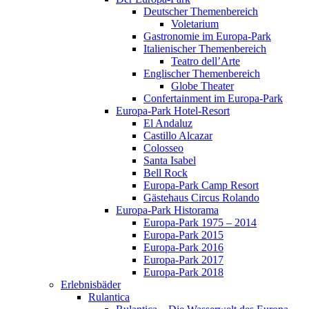
Deutscher Themenbereich
Voletarium
Gastronomie im Europa-Park
Italienischer Themenbereich
Teatro dell’Arte
Englischer Themenbereich
Globe Theater
Confertainment im Europa-Park
Europa-Park Hotel-Resort
El Andaluz
Castillo Alcazar
Colosseo
Santa Isabel
Bell Rock
Europa-Park Camp Resort
Gästehaus Circus Rolando
Europa-Park Historama
Europa-Park 1975 – 2014
Europa-Park 2015
Europa-Park 2016
Europa-Park 2017
Europa-Park 2018
Erlebnisbäder
Rulantica