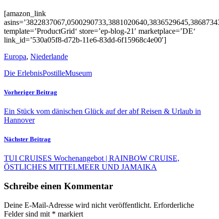
[amazon_link
asins=’3822837067,0500290733,3881020640,3836529645,3868734
template=’ProductGrid‘ store=’ep-blog-21′ marketplace=’DE‘
link_id=’530a05f8-d72b-11e6-83dd-6f15968c4e00′]
Europa
,
Niederlande
Die ErlebnisPostille
Museum
Vorheriger Beitrag
Ein Stück vom dänischen Glück auf der abf Reisen & Urlaub in
Hannover
Nächster Beitrag
TUI CRUISES Wochenangebot | RAINBOW CRUISE,
ÖSTLICHES MITTELMEER UND JAMAIKA
Schreibe einen Kommentar
Deine E-Mail-Adresse wird nicht veröffentlicht.
Erforderliche
Felder sind mit
*
markiert