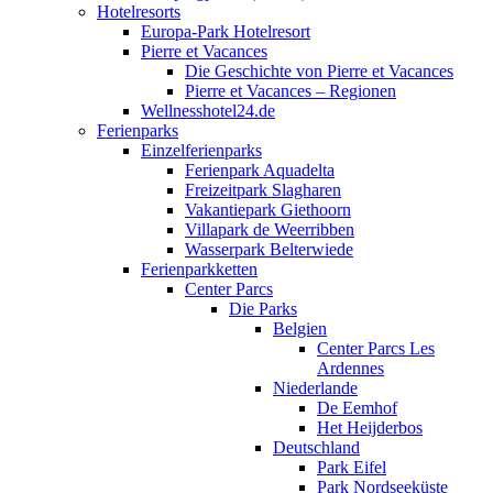
Hotelresorts
Europa-Park Hotelresort
Pierre et Vacances
Die Geschichte von Pierre et Vacances
Pierre et Vacances – Regionen
Wellnesshotel24.de
Ferienparks
Einzelferienparks
Ferienpark Aquadelta
Freizeitpark Slagharen
Vakantiepark Giethoorn
Villapark de Weerribben
Wasserpark Belterwiede
Ferienparkketten
Center Parcs
Die Parks
Belgien
Center Parcs Les
Ardennes
Niederlande
De Eemhof
Het Heijderbos
Deutschland
Park Eifel
Park Nordseeküste