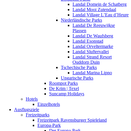
Landal Domein de Schatberg
Landal Mooi Zutendaal
Landal Village L’Eau d’Heure
Niederländische Parks
Landal De Reeuwijkse
Plassen
Landal De Waufsberg
Landal Esonstad
Landal Orveltermarke
Landal Sluftervallei
Landal Strand Resort
Ouddorp Duin
Tschechische Parks
Landal Marina Lipno
Ungarische Parks
Roompot Parks
De Krim | Texel
Suncamp Holidays
Hotels
Einzelhotels
Ausflugsziele
Freizeitparks
Freizeitpark Ravensburger Spieleland
Europa-Park
Der Europa-Park