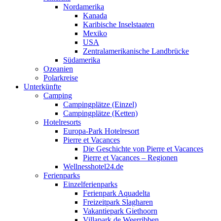
Nordamerika
Kanada
Karibische Inselstaaten
Mexiko
USA
Zentralamerikanische Landbrücke
Südamerika
Ozeanien
Polarkreise
Unterkünfte
Camping
Campingplätze (Einzel)
Campingplätze (Ketten)
Hotelresorts
Europa-Park Hotelresort
Pierre et Vacances
Die Geschichte von Pierre et Vacances
Pierre et Vacances – Regionen
Wellnesshotel24.de
Ferienparks
Einzelferienparks
Ferienpark Aquadelta
Freizeitpark Slagharen
Vakantiepark Giethoorn
Villapark de Weerribben