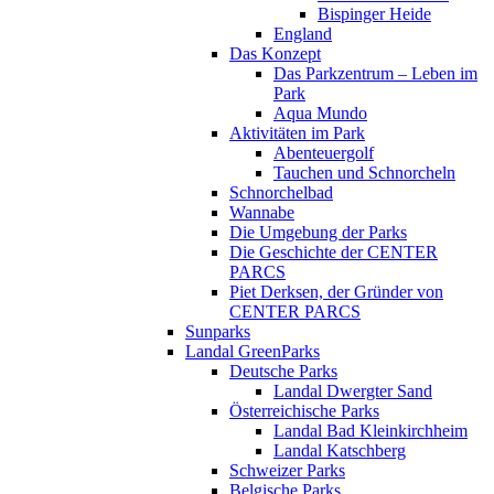
Bispinger Heide
England
Das Konzept
Das Parkzentrum – Leben im
Park
Aqua Mundo
Aktivitäten im Park
Abenteuergolf
Tauchen und Schnorcheln
Schnorchelbad
Wannabe
Die Umgebung der Parks
Die Geschichte der CENTER
PARCS
Piet Derksen, der Gründer von
CENTER PARCS
Sunparks
Landal GreenParks
Deutsche Parks
Landal Dwergter Sand
Österreichische Parks
Landal Bad Kleinkirchheim
Landal Katschberg
Schweizer Parks
Belgische Parks