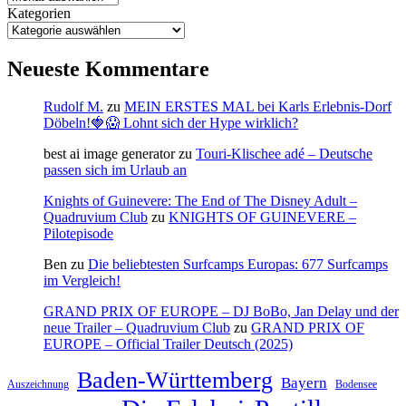
Kategorien
Neueste Kommentare
Rudolf M.
zu
MEIN ERSTES MAL bei Karls Erlebnis-Dorf
Döbeln!🍓😱 Lohnt sich der Hype wirklich?
best ai image generator
zu
Touri-Klischee adé – Deutsche
passen sich im Urlaub an
Knights of Guinevere: The End of The Disney Adult –
Quadruvium Club
zu
KNIGHTS OF GUINEVERE –
Pilotepisode
Ben
zu
Die beliebtesten Surfcamps Europas: 677 Surfcamps
im Vergleich!
GRAND PRIX OF EUROPE – DJ BoBo, Jan Delay und der
neue Trailer – Quadruvium Club
zu
GRAND PRIX OF
EUROPE – Official Trailer Deutsch (2025)
Baden-Württemberg
Bayern
Auszeichnung
Bodensee