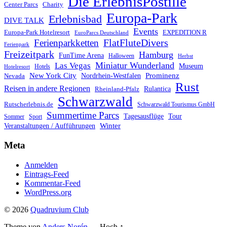
Die ErlebnisPostille
Center Parcs
Charity
Europa-Park
Erlebnisbad
DIVE TALK
Events
Europa-Park Hotelresort
EXPEDITION R
EuroParcs Deutschland
FlatFluteDivers
Ferienparkketten
Ferienpark
Freizeitpark
Hamburg
FunTime Arena
Halloween
Herbst
Miniatur Wunderland
Las Vegas
Museum
Hotels
Hotelresort
Prominenz
New York City
Nordrhein-Westfalen
Nevada
Rust
Reisen in andere Regionen
Rulantica
Rheinland-Pfalz
Schwarzwald
Rutscherlebnis.de
Schwarzwald Tourismus GmbH
Summertime Parcs
Tagesausflüge
Tour
Sommer
Sport
Winter
Veranstaltungen / Aufführungen
Meta
Anmelden
Eintrags-Feed
Kommentar-Feed
WordPress.org
© 2026
Quadruvium Club
Theme von
Anders Norén
—
Hoch ↑