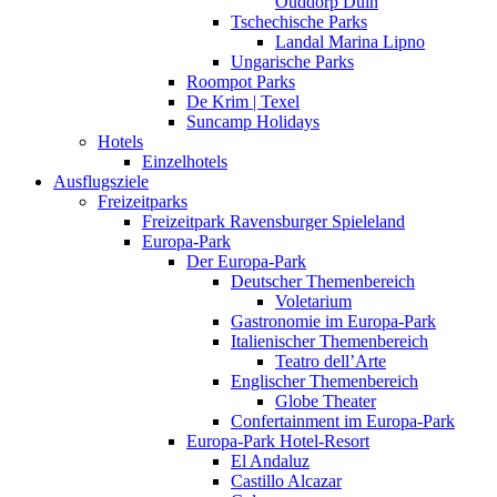
Ouddorp Duin
Tschechische Parks
Landal Marina Lipno
Ungarische Parks
Roompot Parks
De Krim | Texel
Suncamp Holidays
Hotels
Einzelhotels
Ausflugsziele
Freizeitparks
Freizeitpark Ravensburger Spieleland
Europa-Park
Der Europa-Park
Deutscher Themenbereich
Voletarium
Gastronomie im Europa-Park
Italienischer Themenbereich
Teatro dell’Arte
Englischer Themenbereich
Globe Theater
Confertainment im Europa-Park
Europa-Park Hotel-Resort
El Andaluz
Castillo Alcazar