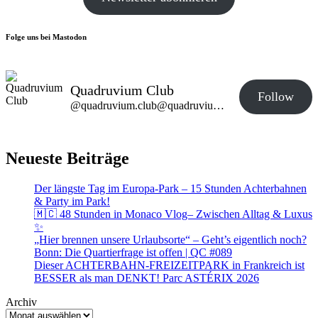
Folge uns bei Mastodon
Quadruvium Club
Follow
@quadruvium.club@quadruvium.club
Neueste Beiträge
Der längste Tag im Europa-Park – 15 Stunden Achterbahnen
& Party im Park!
🇲🇨 48 Stunden in Monaco Vlog– Zwischen Alltag & Luxus
✨
„Hier brennen unsere Urlaubsorte“ – Geht’s eigentlich noch?
Bonn: Die Quartierfrage ist offen | QC #089
Dieser ACHTERBAHN-FREIZEITPARK in Frankreich ist
BESSER als man DENKT! Parc ASTÉRIX 2026
Archiv