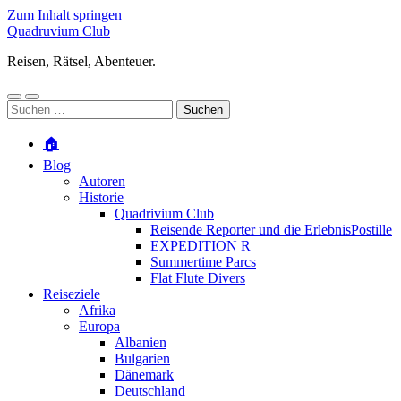
Zum Inhalt springen
Quadruvium Club
Reisen, Rätsel, Abenteuer.
Mobile-
Suchfeld
Suchen
Menü
ein-/ausblenden
nach:
ein-/ausblenden
🏠
Blog
Autoren
Historie
Quadrivium Club
Reisende Reporter und die ErlebnisPostille
EXPEDITION R
Summertime Parcs
Flat Flute Divers
Reiseziele
Afrika
Europa
Albanien
Bulgarien
Dänemark
Deutschland