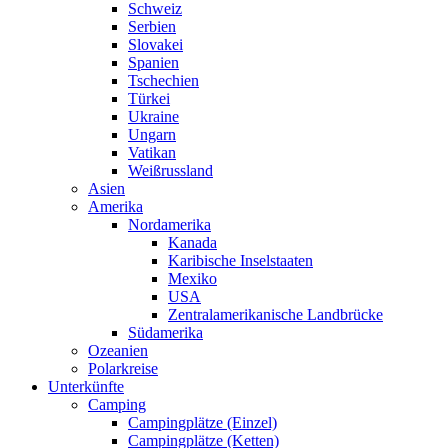
Schweiz
Serbien
Slovakei
Spanien
Tschechien
Türkei
Ukraine
Ungarn
Vatikan
Weißrussland
Asien
Amerika
Nordamerika
Kanada
Karibische Inselstaaten
Mexiko
USA
Zentralamerikanische Landbrücke
Südamerika
Ozeanien
Polarkreise
Unterkünfte
Camping
Campingplätze (Einzel)
Campingplätze (Ketten)