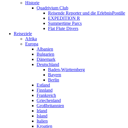
Historie
Quadrivium Club
Reisende Reporter und die ErlebnisPostille
EXPEDITION R
Summertime Parcs
Flat Flute Divers
Reiseziele
Afrika
Europa
Albanien
Bulgarien
Dänemark
Deutschland
Baden-Württemberg
Bayern
Berlin
Estland
Finnland
Frankreich
Griechenland
Großbritannien
Irland
Island
Italien
Kroatien