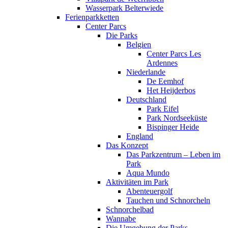
Wasserpark Belterwiede
Ferienparkketten
Center Parcs
Die Parks
Belgien
Center Parcs Les
Ardennes
Niederlande
De Eemhof
Het Heijderbos
Deutschland
Park Eifel
Park Nordseeküste
Bispinger Heide
England
Das Konzept
Das Parkzentrum – Leben im
Park
Aqua Mundo
Aktivitäten im Park
Abenteuergolf
Tauchen und Schnorcheln
Schnorchelbad
Wannabe
Die Umgebung der Parks