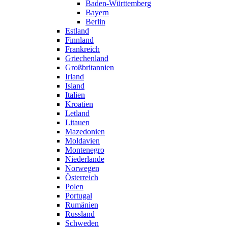
Baden-Württemberg
Bayern
Berlin
Estland
Finnland
Frankreich
Griechenland
Großbritannien
Irland
Island
Italien
Kroatien
Letland
Litauen
Mazedonien
Moldavien
Montenegro
Niederlande
Norwegen
Österreich
Polen
Portugal
Rumänien
Russland
Schweden