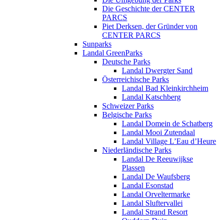
Die Geschichte der CENTER
PARCS
Piet Derksen, der Gründer von
CENTER PARCS
Sunparks
Landal GreenParks
Deutsche Parks
Landal Dwergter Sand
Österreichische Parks
Landal Bad Kleinkirchheim
Landal Katschberg
Schweizer Parks
Belgische Parks
Landal Domein de Schatberg
Landal Mooi Zutendaal
Landal Village L’Eau d’Heure
Niederländische Parks
Landal De Reeuwijkse
Plassen
Landal De Waufsberg
Landal Esonstad
Landal Orveltermarke
Landal Sluftervallei
Landal Strand Resort