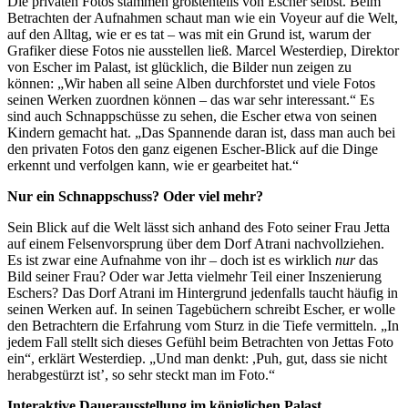
Die privaten Fotos stammen größtenteils von Escher selbst. Beim
Betrachten der Aufnahmen schaut man wie ein Voyeur auf die Welt,
auf den Alltag, wie er es tat – was mit ein Grund ist, warum der
Grafiker diese Fotos nie ausstellen ließ. Marcel Westerdiep, Direktor
von Escher im Palast, ist glücklich, die Bilder nun zeigen zu
können: „Wir haben all seine Alben durchforstet und viele Fotos
seinen Werken zuordnen können – das war sehr interessant.“ Es
sind auch Schnappschüsse zu sehen, die Escher etwa von seinen
Kindern gemacht hat. „Das Spannende daran ist, dass man auch bei
den privaten Fotos den ganz eigenen Escher-Blick auf die Dinge
erkennt und verfolgen kann, wie er gearbeitet hat.“
Nur ein Schnappschuss? Oder viel mehr?
Sein Blick auf die Welt lässt sich anhand des Foto seiner Frau Jetta
auf einem Felsenvorsprung über dem Dorf Atrani nachvollziehen.
Es ist zwar eine Aufnahme von ihr – doch ist es wirklich
nur
das
Bild seiner Frau? Oder war Jetta vielmehr Teil einer Inszenierung
Eschers? Das Dorf Atrani im Hintergrund jedenfalls taucht häufig in
seinen Werken auf. In seinen Tagebüchern schreibt Escher, er wolle
den Betrachtern die Erfahrung vom Sturz in die Tiefe vermitteln. „In
jedem Fall stellt sich dieses Gefühl beim Betrachten von Jettas Foto
ein“, erklärt Westerdiep. „Und man denkt: ,Puh, gut, dass sie nicht
herabgestürzt ist’, so sehr steckt man im Foto.“
Interaktive Dauerausstellung im königlichen Palast