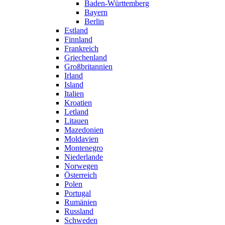
Baden-Württemberg
Bayern
Berlin
Estland
Finnland
Frankreich
Griechenland
Großbritannien
Irland
Island
Italien
Kroatien
Letland
Litauen
Mazedonien
Moldavien
Montenegro
Niederlande
Norwegen
Österreich
Polen
Portugal
Rumänien
Russland
Schweden