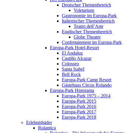
Deutscher Themenbereich
Voletarium
Gastronomie im Europa-Park
Italienischer Themenbereich
Teatro dell’Arte
Englischer Themenbereich
Globe Theater
Confertainment im Europa-Park
Europa-Park Hotel-Resort
El Andaluz
Castillo Alcazar
Colosseo
Santa Isabel
Bell Rock
Europa-Park Camp Resort
Gästehaus Circus Rolando
Europa-Park Historama
Europa-Park 1975 – 2014
Europa-Park 2015
Europa-Park 2016
Europa-Park 2017
Europa-Park 2018
Erlebnisbäder
Rulantica