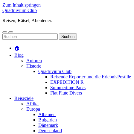
Zum Inhalt springen
Quadruvium Club
Reisen, Rätsel, Abenteuer.
Mobile-
Suchfeld
Suchen
Menü
ein-/ausblenden
nach:
ein-/ausblenden
🏠
Blog
Autoren
Historie
Quadrivium Club
Reisende Reporter und die ErlebnisPostille
EXPEDITION R
Summertime Parcs
Flat Flute Divers
Reiseziele
Afrika
Europa
Albanien
Bulgarien
Dänemark
Deutschland