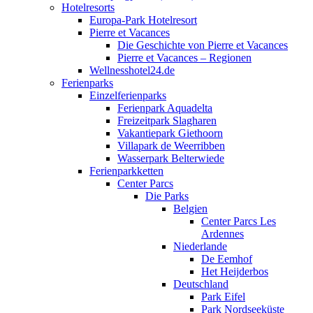
Hotelresorts
Europa-Park Hotelresort
Pierre et Vacances
Die Geschichte von Pierre et Vacances
Pierre et Vacances – Regionen
Wellnesshotel24.de
Ferienparks
Einzelferienparks
Ferienpark Aquadelta
Freizeitpark Slagharen
Vakantiepark Giethoorn
Villapark de Weerribben
Wasserpark Belterwiede
Ferienparkketten
Center Parcs
Die Parks
Belgien
Center Parcs Les
Ardennes
Niederlande
De Eemhof
Het Heijderbos
Deutschland
Park Eifel
Park Nordseeküste