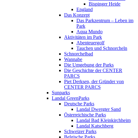
Bispinger Heide
England
Das Konzept
Das Parkzentrum – Leben im
Park
Aqua Mundo
Aktivitäten im Park
Abenteuergolf
Tauchen und Schnorcheln
Schnorchelbad
Wannabe
Die Umgebung der Parks
Die Geschichte der CENTER
PARCS
Piet Derksen, der Gründer von
CENTER PARCS
Sunparks
Landal GreenParks
Deutsche Parks
Landal Dwergter Sand
Österreichische Parks
Landal Bad Kleinkirchheim
Landal Katschberg
Schweizer Parks
Belgische Parks