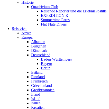
Historie
Quadrivium Club
Reisende Reporter und die ErlebnisPostille
EXPEDITION R
Summertime Parcs
Flat Flute Divers
Reiseziele
Afrika
Europa
Albanien
Bulgarien
Dänemark
Deutschland
Baden-Württemberg
Bayern
Berlin
Estland
Finnland
Frankreich
Griechenland
Großbritannien
Irland
Island
Italien
Kroatien