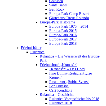
Colosseo
Santa Isabel
Bell Rock
Europa-Park Camp Resort
Gästehaus Circus Rolando
Europa-Park Historama
Europa-Park 1975 – 2014
Europa-Park 2015
Europa-Park 2016
Europa-Park 2017
Europa-Park 2018
Erlebnisbäder
Rulantica
Rulantica – Die Wasserwelt des Europa-
Park
Erlebnishotel „Krønasår“
„Krønasår“ – Das Hotel
Fine Dining-Restaurant „Tre
Krønen“
Restaurant „Bubba Svens“
Bar Erikssøn
Café Konditori
Rulantica – Geschichte
Rulantica Vorgeschichte bis 2018
Rulantica 2018