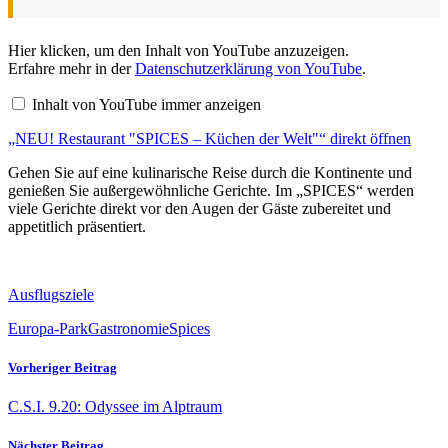
„NEU!
Hier klicken, um den Inhalt von YouTube anzuzeigen.
Restaurant
Erfahre mehr in der
Datenschutzerklärung von YouTube
.
"SPICES
–
Inhalt von YouTube immer anzeigen
Küchen
der
„NEU! Restaurant "SPICES – Küchen der Welt"“ direkt öffnen
Welt"“
von
YouTube
Gehen Sie auf eine kulinarische Reise durch die Kontinente und
anzeigen
genießen Sie außergewöhnliche Gerichte. Im „SPICES“ werden
viele Gerichte direkt vor den Augen der Gäste zubereitet und
appetitlich präsentiert.
Ausflugsziele
Europa-Park
Gastronomie
Spices
Vorheriger Beitrag
C.S.I. 9.20: Odyssee im Alptraum
Nächster Beitrag