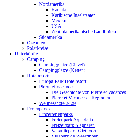
Nordamerika
Kanada
Karibische Inselstaaten
Mexiko
USA
Zentralamerikanische Landbrücke
Südamerika
Ozeanien
Polarkreise
Unterkünfte
Camping
Campingplätze (Einzel)
Campingplätze (Ketten)
Hotelresorts
Europa-Park Hotelresort
Pierre et Vacances
Die Geschichte von Pierre et Vacances
Pierre et Vacances – Regionen
Wellnesshotel24.de
Ferienparks
Einzelferienparks
Ferienpark Aquadelta
Freizeitpark Slagharen
Vakantiepark Giethoorn
Villapark de Weerribben