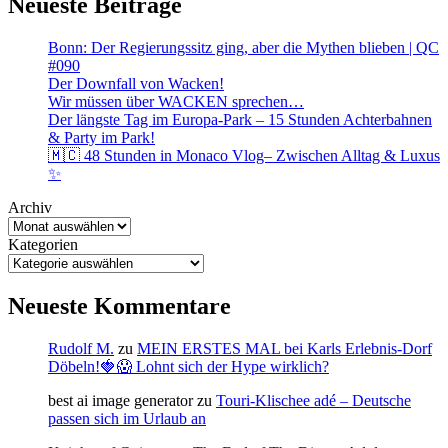
Neueste Beiträge
Bonn: Der Regierungssitz ging, aber die Mythen blieben | QC
#090
Der Downfall von Wacken!
Wir müssen über WACKEN sprechen…
Der längste Tag im Europa-Park – 15 Stunden Achterbahnen
& Party im Park!
🇲🇨 48 Stunden in Monaco Vlog– Zwischen Alltag & Luxus
✨
Archiv
Kategorien
Neueste Kommentare
Rudolf M.
zu
MEIN ERSTES MAL bei Karls Erlebnis-Dorf
Döbeln!🍓😱 Lohnt sich der Hype wirklich?
best ai image generator
zu
Touri-Klischee adé – Deutsche
passen sich im Urlaub an