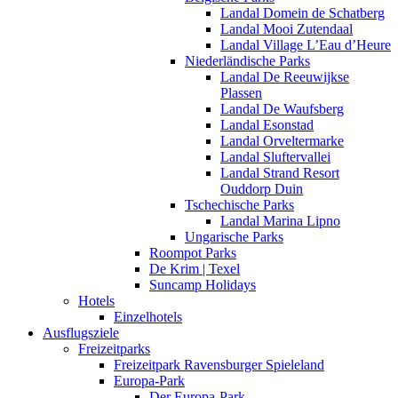
Landal Domein de Schatberg
Landal Mooi Zutendaal
Landal Village L’Eau d’Heure
Niederländische Parks
Landal De Reeuwijkse
Plassen
Landal De Waufsberg
Landal Esonstad
Landal Orveltermarke
Landal Sluftervallei
Landal Strand Resort
Ouddorp Duin
Tschechische Parks
Landal Marina Lipno
Ungarische Parks
Roompot Parks
De Krim | Texel
Suncamp Holidays
Hotels
Einzelhotels
Ausflugsziele
Freizeitparks
Freizeitpark Ravensburger Spieleland
Europa-Park
Der Europa-Park