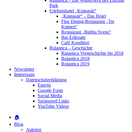
Rulantica – Die Wasserwelt des Europa-
Park
Erlebnishotel „Krønasår“
„Krønasår“ – Das Hotel
Fine Dining-Restaurant „Tre
Krønen“
Restaurant „Bubba Svens“
Bar Erikssøn
Café Konditori
Rulantica – Geschichte
Rulantica Vorgeschichte bis 2018
Rulantica 2018
Rulantica 2019
Newsletter
Impressum
Datenschutzerklärung
Emojis
Google Fonts
Social Media
Sponsored Links
YouTube Videos
🏠
Blog
Autoren