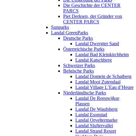
Die Geschichte der CENTER
PARCS
Piet Derksen, der Gründer von
CENTER PARCS
Sunparks
Landal GreenParks
Deutsche Parks
Landal Dwergter Sand
Österreichische Parks
Landal Bad Kleinkirchheim
Landal Katschberg
Schweizer Parks
Belgische Parks
Landal Domein de Schatberg
Landal Mooi Zutendaal
Landal Village L’Eau d’Heure
Niederländische Parks
Landal De Reeuwijkse
Plassen
Landal De Waufsberg
Landal Esonstad
Landal Orveltermarke
Landal Sluftervallei
Landal Strand Resort