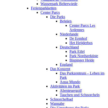
Wasserpark Belterwiede
Ferienparkketten
Center Parcs
Die Parks
Belgien
Center Parcs Les
Ardennes
Niederlande
De Eemhof
Het Heijderbos
Deutschland
Park Eifel
Park Nordseeküste
Bispinger Heide
England
Das Konzept
Das Parkzentrum – Leben im
Park
Aqua Mundo
Aktivitäten im Park
Abenteuergolf
Tauchen und Schnorcheln
Schnorchelbad
Wannabe
Die Umgebung der Parks