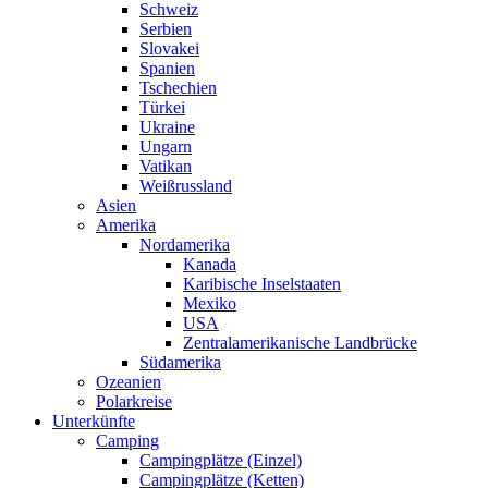
Schweiz
Serbien
Slovakei
Spanien
Tschechien
Türkei
Ukraine
Ungarn
Vatikan
Weißrussland
Asien
Amerika
Nordamerika
Kanada
Karibische Inselstaaten
Mexiko
USA
Zentralamerikanische Landbrücke
Südamerika
Ozeanien
Polarkreise
Unterkünfte
Camping
Campingplätze (Einzel)
Campingplätze (Ketten)