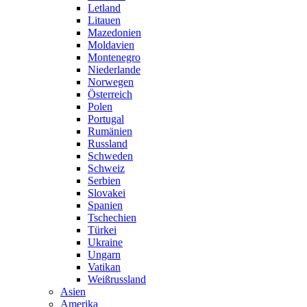
Letland
Litauen
Mazedonien
Moldavien
Montenegro
Niederlande
Norwegen
Österreich
Polen
Portugal
Rumänien
Russland
Schweden
Schweiz
Serbien
Slovakei
Spanien
Tschechien
Türkei
Ukraine
Ungarn
Vatikan
Weißrussland
Asien
Amerika