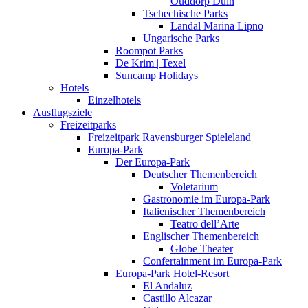
Ouddorp Duin
Tschechische Parks
Landal Marina Lipno
Ungarische Parks
Roompot Parks
De Krim | Texel
Suncamp Holidays
Hotels
Einzelhotels
Ausflugsziele
Freizeitparks
Freizeitpark Ravensburger Spieleland
Europa-Park
Der Europa-Park
Deutscher Themenbereich
Voletarium
Gastronomie im Europa-Park
Italienischer Themenbereich
Teatro dell’Arte
Englischer Themenbereich
Globe Theater
Confertainment im Europa-Park
Europa-Park Hotel-Resort
El Andaluz
Castillo Alcazar