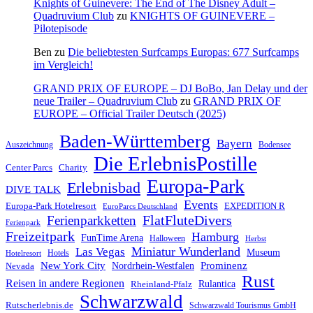
Knights of Guinevere: The End of The Disney Adult –
Quadruvium Club
zu
KNIGHTS OF GUINEVERE –
Pilotepisode
Ben
zu
Die beliebtesten Surfcamps Europas: 677 Surfcamps
im Vergleich!
GRAND PRIX OF EUROPE – DJ BoBo, Jan Delay und der
neue Trailer – Quadruvium Club
zu
GRAND PRIX OF
EUROPE – Official Trailer Deutsch (2025)
Baden-Württemberg
Bayern
Auszeichnung
Bodensee
Die ErlebnisPostille
Center Parcs
Charity
Europa-Park
Erlebnisbad
DIVE TALK
Events
Europa-Park Hotelresort
EXPEDITION R
EuroParcs Deutschland
FlatFluteDivers
Ferienparkketten
Ferienpark
Freizeitpark
Hamburg
FunTime Arena
Halloween
Herbst
Miniatur Wunderland
Las Vegas
Museum
Hotels
Hotelresort
Prominenz
New York City
Nordrhein-Westfalen
Nevada
Rust
Reisen in andere Regionen
Rulantica
Rheinland-Pfalz
Schwarzwald
Rutscherlebnis.de
Schwarzwald Tourismus GmbH