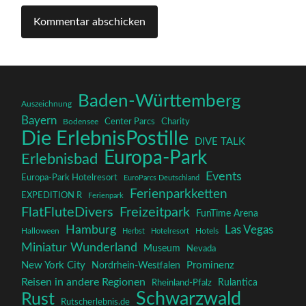
Baden-Württemberg
Auszeichnung
Bayern
Charity
Center Parcs
Bodensee
Die ErlebnisPostille
DIVE TALK
Europa-Park
Erlebnisbad
Events
Europa-Park Hotelresort
EuroParcs Deutschland
Ferienparkketten
EXPEDITION R
Ferienpark
FlatFluteDivers
Freizeitpark
FunTime Arena
Hamburg
Las Vegas
Halloween
Herbst
Hotelresort
Hotels
Miniatur Wunderland
Museum
Nevada
New York City
Prominenz
Nordrhein-Westfalen
Reisen in andere Regionen
Rulantica
Rheinland-Pfalz
Schwarzwald
Rust
Rutscherlebnis.de