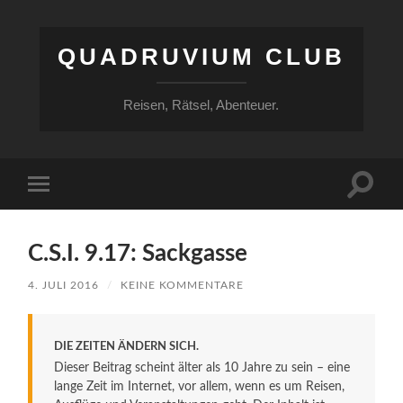
QUADRUVIUM CLUB
Reisen, Rätsel, Abenteuer.
Suchfe
Mobile-
ein-/a
Menü
ein-/ausblenden
C.S.I. 9.17: Sackgasse
4. JULI 2016
/
KEINE KOMMENTARE
DIE ZEITEN ÄNDERN SICH.
Dieser Beitrag scheint älter als 10 Jahre zu sein – eine
lange Zeit im Internet, vor allem, wenn es um Reisen,