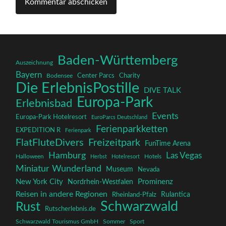
Baden-Württemberg
Auszeichnung
Bayern
Charity
Center Parcs
Bodensee
Die ErlebnisPostille
DIVE TALK
Europa-Park
Erlebnisbad
Events
Europa-Park Hotelresort
EuroParcs Deutschland
Ferienparkketten
EXPEDITION R
Ferienpark
FlatFluteDivers
Freizeitpark
FunTime Arena
Hamburg
Las Vegas
Halloween
Herbst
Hotelresort
Hotels
Miniatur Wunderland
Museum
Nevada
New York City
Prominenz
Nordrhein-Westfalen
Reisen in andere Regionen
Rulantica
Rheinland-Pfalz
Schwarzwald
Rust
Rutscherlebnis.de
Schwarzwald Tourismus GmbH
Sommer
Sport