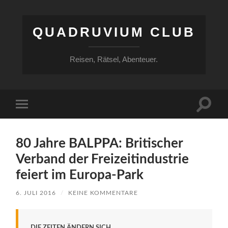
QUADRUVIUM CLUB
Reisen, Rätsel, Abenteuer.
Suchfe
Mobile-
ein-/a
Menü
ein-/ausblenden
80 Jahre BALPPA: Britischer
Verband der Freizeitindustrie
feiert im Europa-Park
6. JULI 2016
/
KEINE KOMMENTARE
DIE ZEITEN ÄNDERN SICH.