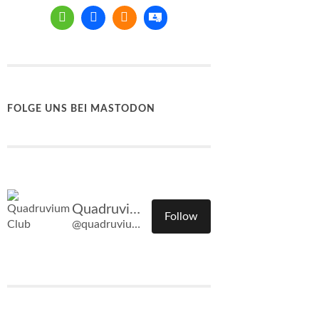
FOLGE UNS BEI MASTODON
Quadruvium Club
Follow
@quadruvium.club@quadruvium.club