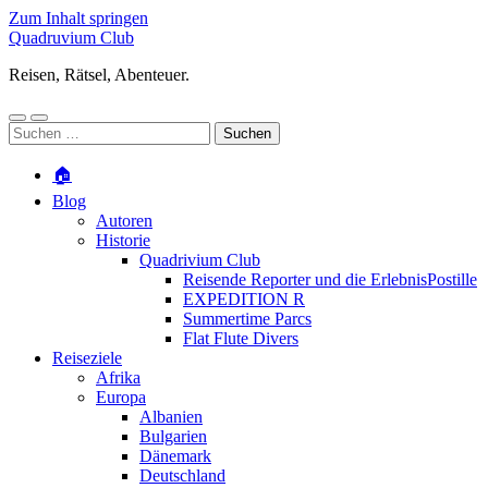
Zum Inhalt springen
Quadruvium Club
Reisen, Rätsel, Abenteuer.
Mobile-
Suchfeld
Suchen
Menü
ein-/ausblenden
nach:
ein-/ausblenden
🏠
Blog
Autoren
Historie
Quadrivium Club
Reisende Reporter und die ErlebnisPostille
EXPEDITION R
Summertime Parcs
Flat Flute Divers
Reiseziele
Afrika
Europa
Albanien
Bulgarien
Dänemark
Deutschland