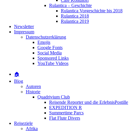
Café Konditori
Rulantica – Geschichte
Rulantica Vorgeschichte bis 2018
Rulantica 2018
Rulantica 2019
Newsletter
Impressum
Datenschutzerklärung
Emojis
Google Fonts
Social Media
Sponsored Links
YouTube Videos
🏠
Blog
Autoren
Historie
Quadrivium Club
Reisende Reporter und die ErlebnisPostille
EXPEDITION R
Summertime Parcs
Flat Flute Divers
Reiseziele
Afrika