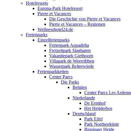
Hotelresorts
Europa-Park Hotelresort
Pierre et Vacances
Die Geschichte von Pierre et Vacances
Pierre et Vacances – Regionen
Wellnesshotel24.de
Ferienparks
Einzelferienparks
Ferienpark Aquadelta
Freizeitpark Slagharen
Vakantiepark Giethoorn
Villapark de Weerribben
Wasserpark Belterwiede
Ferienparkketten
Center Parcs
Die Parks
Belgien
Center Parcs Les Ardenn
Niederlande
De Eemhof
Het Heijderbos
Deutschland
Park Eifel
Park Nordseeküste
Bispinger Heide