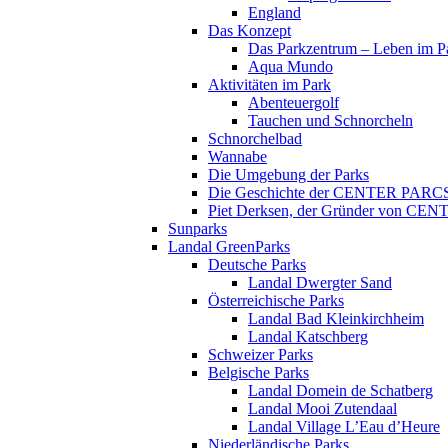
England
Das Konzept
Das Parkzentrum – Leben im P
Aqua Mundo
Aktivitäten im Park
Abenteuergolf
Tauchen und Schnorcheln
Schnorchelbad
Wannabe
Die Umgebung der Parks
Die Geschichte der CENTER PARC
Piet Derksen, der Gründer von C
Sunparks
Landal GreenParks
Deutsche Parks
Landal Dwergter Sand
Österreichische Parks
Landal Bad Kleinkirchheim
Landal Katschberg
Schweizer Parks
Belgische Parks
Landal Domein de Schatberg
Landal Mooi Zutendaal
Landal Village L’Eau d’Heure
Niederländische Parks