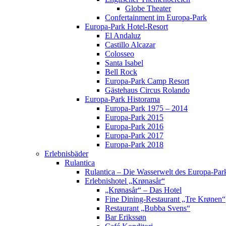
Globe Theater
Confertainment im Europa-Park
Europa-Park Hotel-Resort
El Andaluz
Castillo Alcazar
Colosseo
Santa Isabel
Bell Rock
Europa-Park Camp Resort
Gästehaus Circus Rolando
Europa-Park Historama
Europa-Park 1975 – 2014
Europa-Park 2015
Europa-Park 2016
Europa-Park 2017
Europa-Park 2018
Erlebnisbäder
Rulantica
Rulantica – Die Wasserwelt des Europa-Par
Erlebnishotel „Krønasår“
„Krønasår“ – Das Hotel
Fine Dining-Restaurant „Tre Krønen“
Restaurant „Bubba Svens“
Bar Erikssøn