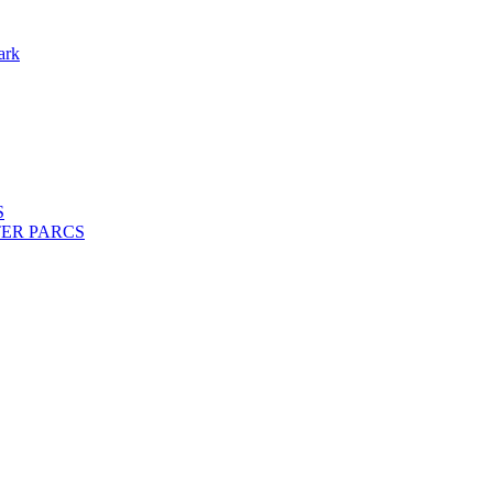
ark
S
ENTER PARCS