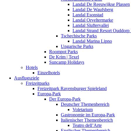
Landal De Reeuwijkse Plassen
Landal De Waufsberg
Landal Esonstad
Landal Orveltermarke
Landal Sluftervallei
Landal Strand Resort Ouddorp
Tschechische Parks
Landal Marina Lipno
Ungarische Parks
Roompot Parks
De Krim | Texel
Suncamp Holidays
Hotels
Einzelhotels
Ausflugsziele
Freizeitparks
Freizeitpark Ravensburger Spieleland
Europa-Park
Der Europa-Park
Deutscher Themenbereich
Voletarium
Gastronomie im Europa-Park
Italienischer Themenbereich
Teatro dell’Arte
Englischer Themenbereich