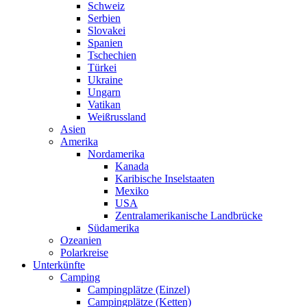
Schweiz
Serbien
Slovakei
Spanien
Tschechien
Türkei
Ukraine
Ungarn
Vatikan
Weißrussland
Asien
Amerika
Nordamerika
Kanada
Karibische Inselstaaten
Mexiko
USA
Zentralamerikanische Landbrücke
Südamerika
Ozeanien
Polarkreise
Unterkünfte
Camping
Campingplätze (Einzel)
Campingplätze (Ketten)