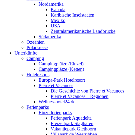
Nordamerika
Kanada
Karibische Inselstaaten
Mexiko
USA
Zentralamerikanische Landbrücke
Südamerika
Ozeanien
Polarkreise
Unterkünfte
Camping
Campingplätze (Einzel)
Campingplätze (Ketten)
Hotelresorts
Europa-Park Hotelresort
Pierre et Vacances
Die Geschichte von Pierre et Vacances
Pierre et Vacances – Regionen
Wellnesshotel24.de
Ferienparks
Einzelferienparks
Ferienpark Aquadelta
Freizeitpark Slagharen
Vakantiepark Giethoorn
Villapark de Weerribben