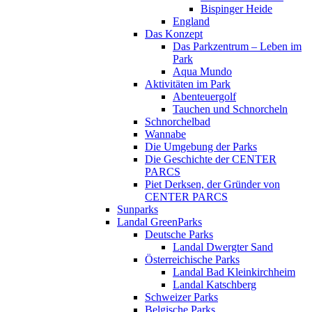
Bispinger Heide
England
Das Konzept
Das Parkzentrum – Leben im
Park
Aqua Mundo
Aktivitäten im Park
Abenteuergolf
Tauchen und Schnorcheln
Schnorchelbad
Wannabe
Die Umgebung der Parks
Die Geschichte der CENTER
PARCS
Piet Derksen, der Gründer von
CENTER PARCS
Sunparks
Landal GreenParks
Deutsche Parks
Landal Dwergter Sand
Österreichische Parks
Landal Bad Kleinkirchheim
Landal Katschberg
Schweizer Parks
Belgische Parks