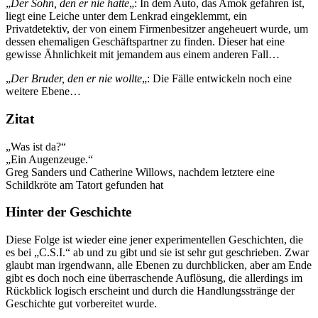
„
Der Sohn, den er nie hatte
„: In dem Auto, das Amok gefahren ist,
liegt eine Leiche unter dem Lenkrad eingeklemmt, ein
Privatdetektiv, der von einem Firmenbesitzer angeheuert wurde, um
dessen ehemaligen Geschäftspartner zu finden. Dieser hat eine
gewisse Ähnlichkeit mit jemandem aus einem anderen Fall…
„
Der Bruder, den er nie wollte
„: Die Fälle entwickeln noch eine
weitere Ebene…
Zitat
„Was ist da?“
„Ein Augenzeuge.“
Greg Sanders und Catherine Willows, nachdem letztere eine
Schildkröte am Tatort gefunden hat
Hinter der Geschichte
Diese Folge ist wieder eine jener experimentellen Geschichten, die
es bei „C.S.I.“ ab und zu gibt und sie ist sehr gut geschrieben. Zwar
glaubt man irgendwann, alle Ebenen zu durchblicken, aber am Ende
gibt es doch noch eine überraschende Auflösung, die allerdings im
Rückblick logisch erscheint und durch die Handlungsstränge der
Geschichte gut vorbereitet wurde.