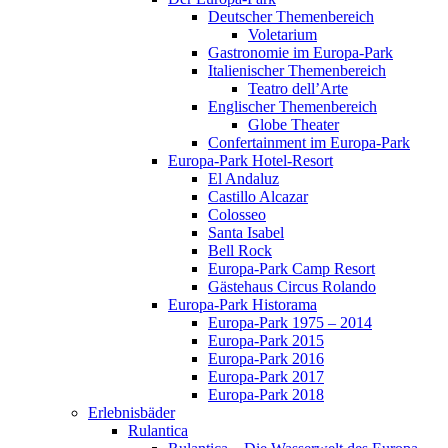
Deutscher Themenbereich
Voletarium
Gastronomie im Europa-Park
Italienischer Themenbereich
Teatro dell’Arte
Englischer Themenbereich
Globe Theater
Confertainment im Europa-Park
Europa-Park Hotel-Resort
El Andaluz
Castillo Alcazar
Colosseo
Santa Isabel
Bell Rock
Europa-Park Camp Resort
Gästehaus Circus Rolando
Europa-Park Historama
Europa-Park 1975 – 2014
Europa-Park 2015
Europa-Park 2016
Europa-Park 2017
Europa-Park 2018
Erlebnisbäder
Rulantica