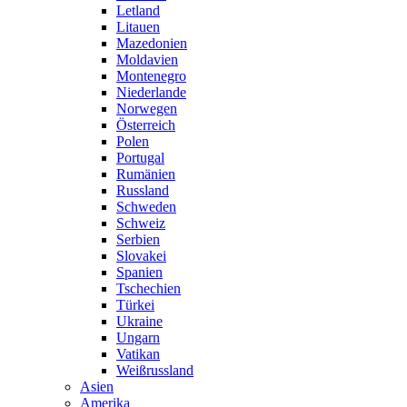
Letland
Litauen
Mazedonien
Moldavien
Montenegro
Niederlande
Norwegen
Österreich
Polen
Portugal
Rumänien
Russland
Schweden
Schweiz
Serbien
Slovakei
Spanien
Tschechien
Türkei
Ukraine
Ungarn
Vatikan
Weißrussland
Asien
Amerika