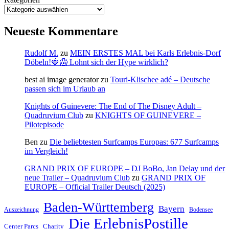
Neueste Kommentare
Rudolf M.
zu
MEIN ERSTES MAL bei Karls Erlebnis-Dorf
Döbeln!🍓😱 Lohnt sich der Hype wirklich?
best ai image generator
zu
Touri-Klischee adé – Deutsche
passen sich im Urlaub an
Knights of Guinevere: The End of The Disney Adult –
Quadruvium Club
zu
KNIGHTS OF GUINEVERE –
Pilotepisode
Ben
zu
Die beliebtesten Surfcamps Europas: 677 Surfcamps
im Vergleich!
GRAND PRIX OF EUROPE – DJ BoBo, Jan Delay und der
neue Trailer – Quadruvium Club
zu
GRAND PRIX OF
EUROPE – Official Trailer Deutsch (2025)
Baden-Württemberg
Bayern
Auszeichnung
Bodensee
Die ErlebnisPostille
Center Parcs
Charity