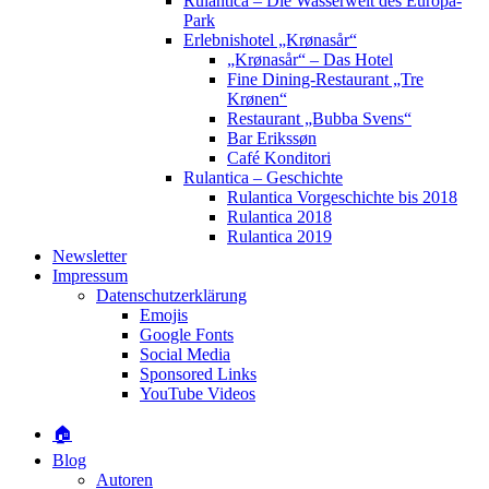
Rulantica – Die Wasserwelt des Europa-
Park
Erlebnishotel „Krønasår“
„Krønasår“ – Das Hotel
Fine Dining-Restaurant „Tre
Krønen“
Restaurant „Bubba Svens“
Bar Erikssøn
Café Konditori
Rulantica – Geschichte
Rulantica Vorgeschichte bis 2018
Rulantica 2018
Rulantica 2019
Newsletter
Impressum
Datenschutzerklärung
Emojis
Google Fonts
Social Media
Sponsored Links
YouTube Videos
🏠
Blog
Autoren