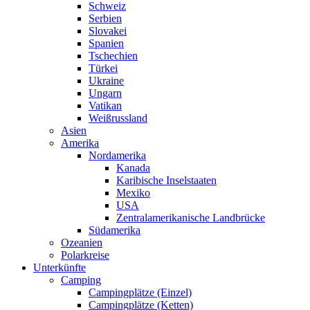
Schweiz
Serbien
Slovakei
Spanien
Tschechien
Türkei
Ukraine
Ungarn
Vatikan
Weißrussland
Asien
Amerika
Nordamerika
Kanada
Karibische Inselstaaten
Mexiko
USA
Zentralamerikanische Landbrücke
Südamerika
Ozeanien
Polarkreise
Unterkünfte
Camping
Campingplätze (Einzel)
Campingplätze (Ketten)