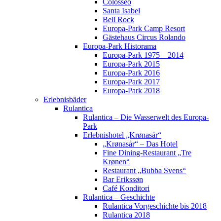
Colosseo
Santa Isabel
Bell Rock
Europa-Park Camp Resort
Gästehaus Circus Rolando
Europa-Park Historama
Europa-Park 1975 – 2014
Europa-Park 2015
Europa-Park 2016
Europa-Park 2017
Europa-Park 2018
Erlebnisbäder
Rulantica
Rulantica – Die Wasserwelt des Europa-
Park
Erlebnishotel „Krønasår“
„Krønasår“ – Das Hotel
Fine Dining-Restaurant „Tre
Krønen“
Restaurant „Bubba Svens“
Bar Erikssøn
Café Konditori
Rulantica – Geschichte
Rulantica Vorgeschichte bis 2018
Rulantica 2018