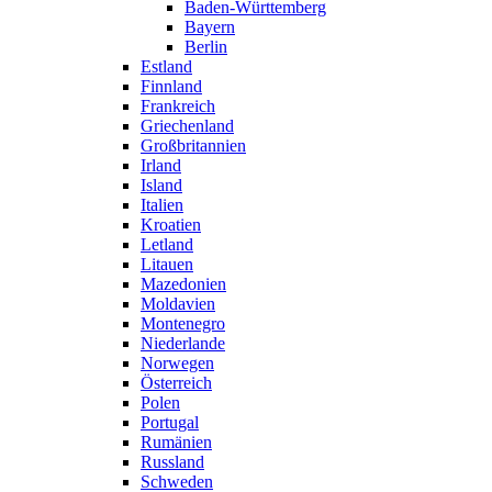
Baden-Württemberg
Bayern
Berlin
Estland
Finnland
Frankreich
Griechenland
Großbritannien
Irland
Island
Italien
Kroatien
Letland
Litauen
Mazedonien
Moldavien
Montenegro
Niederlande
Norwegen
Österreich
Polen
Portugal
Rumänien
Russland
Schweden