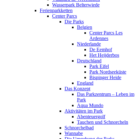
Wasserpark Belterwiede
Ferienparkketten
Center Parcs
Die Parks
Belgien
Center Parcs Les
Ardennes
Niederlande
De Eemhof
Het Heijderbos
Deutschland
Park Eifel
Park Nordseeküste
Bispinger Heide
England
Das Konzept
Das Parkzentrum – Leben im
Park
Aqua Mundo
Aktivitäten im Park
Abenteuergolf
Tauchen und Schnorcheln
Schnorchelbad
Wannabe
Die Umgebung der Parks