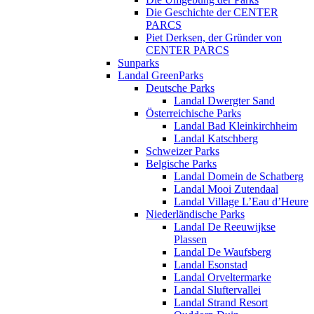
Die Geschichte der CENTER
PARCS
Piet Derksen, der Gründer von
CENTER PARCS
Sunparks
Landal GreenParks
Deutsche Parks
Landal Dwergter Sand
Österreichische Parks
Landal Bad Kleinkirchheim
Landal Katschberg
Schweizer Parks
Belgische Parks
Landal Domein de Schatberg
Landal Mooi Zutendaal
Landal Village L’Eau d’Heure
Niederländische Parks
Landal De Reeuwijkse
Plassen
Landal De Waufsberg
Landal Esonstad
Landal Orveltermarke
Landal Sluftervallei
Landal Strand Resort