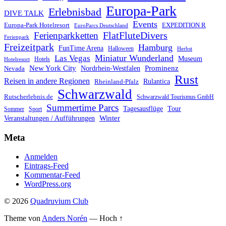
Europa-Park
Erlebnisbad
DIVE TALK
Events
Europa-Park Hotelresort
EXPEDITION R
EuroParcs Deutschland
FlatFluteDivers
Ferienparkketten
Ferienpark
Freizeitpark
Hamburg
FunTime Arena
Halloween
Herbst
Miniatur Wunderland
Las Vegas
Museum
Hotels
Hotelresort
Prominenz
New York City
Nordrhein-Westfalen
Nevada
Rust
Reisen in andere Regionen
Rulantica
Rheinland-Pfalz
Schwarzwald
Rutscherlebnis.de
Schwarzwald Tourismus GmbH
Summertime Parcs
Tagesausflüge
Tour
Sommer
Sport
Winter
Veranstaltungen / Aufführungen
Meta
Anmelden
Eintrags-Feed
Kommentar-Feed
WordPress.org
© 2026
Quadruvium Club
Theme von
Anders Norén
—
Hoch ↑