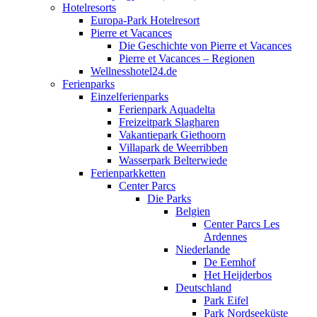
Hotelresorts
Europa-Park Hotelresort
Pierre et Vacances
Die Geschichte von Pierre et Vacances
Pierre et Vacances – Regionen
Wellnesshotel24.de
Ferienparks
Einzelferienparks
Ferienpark Aquadelta
Freizeitpark Slagharen
Vakantiepark Giethoorn
Villapark de Weerribben
Wasserpark Belterwiede
Ferienparkketten
Center Parcs
Die Parks
Belgien
Center Parcs Les
Ardennes
Niederlande
De Eemhof
Het Heijderbos
Deutschland
Park Eifel
Park Nordseeküste