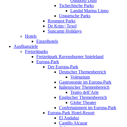
Ouddorp Duin
Tschechische Parks
Landal Marina Lipno
Ungarische Parks
Roompot Parks
De Krim | Texel
Suncamp Holidays
Hotels
Einzelhotels
Ausflugsziele
Freizeitparks
Freizeitpark Ravensburger Spieleland
Europa-Park
Der Europa-Park
Deutscher Themenbereich
Voletarium
Gastronomie im Europa-Park
Italienischer Themenbereich
Teatro dell’Arte
Englischer Themenbereich
Globe Theater
Confertainment im Europa-Park
Europa-Park Hotel-Resort
El Andaluz
Castillo Alcazar