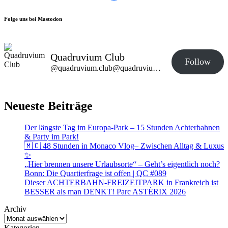
Folge uns bei Mastodon
Quadruvium Club
Follow
@quadruvium.club@quadruvium.club
Neueste Beiträge
Der längste Tag im Europa-Park – 15 Stunden Achterbahnen
& Party im Park!
🇲🇨 48 Stunden in Monaco Vlog– Zwischen Alltag & Luxus
✨
„Hier brennen unsere Urlaubsorte“ – Geht’s eigentlich noch?
Bonn: Die Quartierfrage ist offen | QC #089
Dieser ACHTERBAHN-FREIZEITPARK in Frankreich ist
BESSER als man DENKT! Parc ASTÉRIX 2026
Archiv
Kategorien