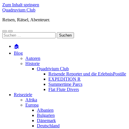
Zum Inhalt springen
Quadruvium Club
Reisen, Rätsel, Abenteuer.
Mobile-
Suchfeld
Suchen
Menü
ein-/ausblenden
nach:
ein-/ausblenden
🏠
Blog
Autoren
Historie
Quadrivium Club
Reisende Reporter und die ErlebnisPostille
EXPEDITION R
Summertime Parcs
Flat Flute Divers
Reiseziele
Afrika
Europa
Albanien
Bulgarien
Dänemark
Deutschland