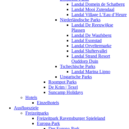
Landal Domein de Schatberg
Landal Mooi Zutendaal
Landal Village L’Eau d’Heure
Niederländische Parks
Landal De Reeuwijkse
Plassen
Landal De Waufsberg
Landal Esonstad
Landal Orveltermarke
Landal Sluftervallei
Landal Strand Resort
Ouddorp Duin
Tschechische Parks
Landal Marina Lipno
Ungarische Parks
Roompot Parks
De Krim | Texel
Suncamp Holidays
Hotels
Einzelhotels
Ausflugsziele
Freizeitparks
Freizeitpark Ravensburger Spieleland
Europa-Park
Der Europa-Park