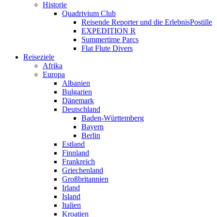
Historie
Quadrivium Club
Reisende Reporter und die ErlebnisPostille
EXPEDITION R
Summertime Parcs
Flat Flute Divers
Reiseziele
Afrika
Europa
Albanien
Bulgarien
Dänemark
Deutschland
Baden-Württemberg
Bayern
Berlin
Estland
Finnland
Frankreich
Griechenland
Großbritannien
Irland
Island
Italien
Kroatien