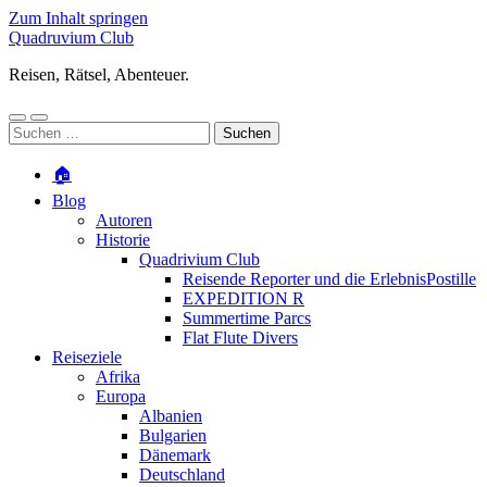
Zum Inhalt springen
Quadruvium Club
Reisen, Rätsel, Abenteuer.
Mobile-
Suchfeld
Suchen
Menü
ein-/ausblenden
nach:
ein-/ausblenden
🏠
Blog
Autoren
Historie
Quadrivium Club
Reisende Reporter und die ErlebnisPostille
EXPEDITION R
Summertime Parcs
Flat Flute Divers
Reiseziele
Afrika
Europa
Albanien
Bulgarien
Dänemark
Deutschland