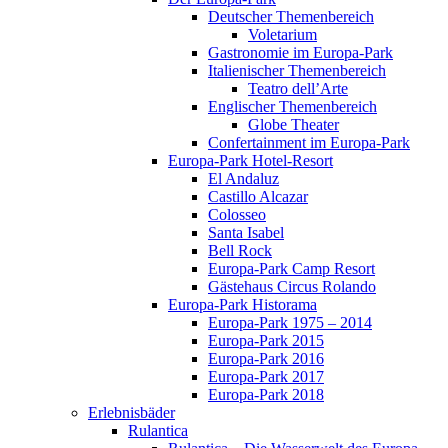
Deutscher Themenbereich
Voletarium
Gastronomie im Europa-Park
Italienischer Themenbereich
Teatro dell’Arte
Englischer Themenbereich
Globe Theater
Confertainment im Europa-Park
Europa-Park Hotel-Resort
El Andaluz
Castillo Alcazar
Colosseo
Santa Isabel
Bell Rock
Europa-Park Camp Resort
Gästehaus Circus Rolando
Europa-Park Historama
Europa-Park 1975 – 2014
Europa-Park 2015
Europa-Park 2016
Europa-Park 2017
Europa-Park 2018
Erlebnisbäder
Rulantica