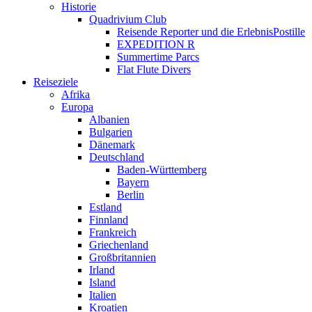
Historie
Quadrivium Club
Reisende Reporter und die ErlebnisPostille
EXPEDITION R
Summertime Parcs
Flat Flute Divers
Reiseziele
Afrika
Europa
Albanien
Bulgarien
Dänemark
Deutschland
Baden-Württemberg
Bayern
Berlin
Estland
Finnland
Frankreich
Griechenland
Großbritannien
Irland
Island
Italien
Kroatien