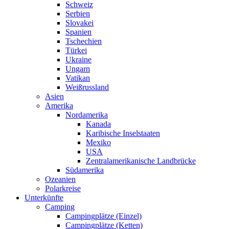
Schweiz
Serbien
Slovakei
Spanien
Tschechien
Türkei
Ukraine
Ungarn
Vatikan
Weißrussland
Asien
Amerika
Nordamerika
Kanada
Karibische Inselstaaten
Mexiko
USA
Zentralamerikanische Landbrücke
Südamerika
Ozeanien
Polarkreise
Unterkünfte
Camping
Campingplätze (Einzel)
Campingplätze (Ketten)