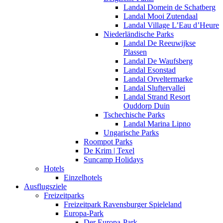
Landal Domein de Schatberg
Landal Mooi Zutendaal
Landal Village L’Eau d’Heure
Niederländische Parks
Landal De Reeuwijkse
Plassen
Landal De Waufsberg
Landal Esonstad
Landal Orveltermarke
Landal Sluftervallei
Landal Strand Resort
Ouddorp Duin
Tschechische Parks
Landal Marina Lipno
Ungarische Parks
Roompot Parks
De Krim | Texel
Suncamp Holidays
Hotels
Einzelhotels
Ausflugsziele
Freizeitparks
Freizeitpark Ravensburger Spieleland
Europa-Park
Der Europa-Park