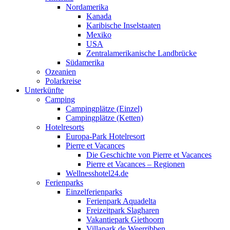
Nordamerika
Kanada
Karibische Inselstaaten
Mexiko
USA
Zentralamerikanische Landbrücke
Südamerika
Ozeanien
Polarkreise
Unterkünfte
Camping
Campingplätze (Einzel)
Campingplätze (Ketten)
Hotelresorts
Europa-Park Hotelresort
Pierre et Vacances
Die Geschichte von Pierre et Vacances
Pierre et Vacances – Regionen
Wellnesshotel24.de
Ferienparks
Einzelferienparks
Ferienpark Aquadelta
Freizeitpark Slagharen
Vakantiepark Giethoorn
Villapark de Weerribben