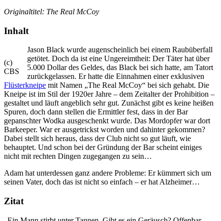
Originaltitel: The Real McCoy
Inhalt
Jason Black wurde augenscheinlich bei einem Raubüberfall
getötet. Doch da ist eine Ungereimtheit: Der Täter hat über
(c)
5.000 Dollar des Geldes, das Black bei sich hatte, am Tatort
CBS
zurückgelassen. Er hatte die Einnahmen einer exklusiven
Flüsterkneipe
mit Namen „The Real McCoy“ bei sich gehabt. Die
Kneipe ist im Stil der 1920er Jahre – dem Zeitalter der Prohibition –
gestaltet und läuft angeblich sehr gut. Zunächst gibt es keine heißen
Spuren, doch dann stellen die Ermittler fest, dass in der Bar
gepanschter Wodka ausgeschenkt wurde. Das Mordopfer war dort
Barkeeper. War er ausgetrickst worden und dahinter gekommen?
Dabei stellt sich heraus, dass der Club nicht so gut läuft, wie
behauptet. Und schon bei der Gründung der Bar scheint einiges
nicht mit rechten Dingen zugegangen zu sein…
Adam hat unterdessen ganz andere Probleme: Er kümmert sich um
seinen Vater, doch das ist nicht so einfach – er hat Alzheimer…
Zitat
„Ein Mann stirbt unter Tannen. Gibt es ein Geräusch? Offenbar