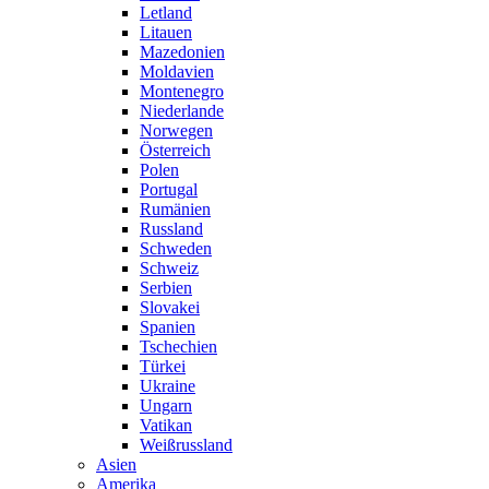
Letland
Litauen
Mazedonien
Moldavien
Montenegro
Niederlande
Norwegen
Österreich
Polen
Portugal
Rumänien
Russland
Schweden
Schweiz
Serbien
Slovakei
Spanien
Tschechien
Türkei
Ukraine
Ungarn
Vatikan
Weißrussland
Asien
Amerika