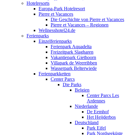
Hotelresorts
Europa-Park Hotelresort
Pierre et Vacances
Die Geschichte von Pierre et Vacances
Pierre et Vacances – Regionen
Wellnesshotel24.de
Ferienparks
Einzelferienparks
Ferienpark Aquadelta
Freizeitpark Slagharen
Vakantiepark Giethoorn
Villapark de Weerribben
Wasserpark Belterwiede
Ferienparkketten
Center Parcs
Die Parks
Belgien
Center Parcs Les
Ardennes
Niederlande
De Eemhof
Het Heijderbos
Deutschland
Park Eifel
Park Nordseeküste