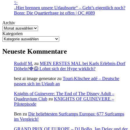
✨
„Hier brennen unsere Urlaubsorte“ – Geht’s eigentlich noch?
Bonn: Die Quartierfrage ist offen | QC #089
Archiv
Kategorien
Neueste Kommentare
Rudolf M.
zu
MEIN ERSTES MAL bei Karls Erlebnis-Dorf
Döbeln!🍓😱 Lohnt sich der Hype wirklich?
best ai image generator
zu
Touri-Klischee adé – Deutsche
passen sich im Urlaub an
Knights of Guinevere: The End of The Disney Adult –
Quadruvium Club
zu
KNIGHTS OF GUINEVERE –
Pilotepisode
Ben
zu
Die beliebtesten Surfcamps Europas: 677 Surfcamps
im Vergleich!
GRAND PRIX OF EUROPE – DJ BoBo, Jan Delay und der