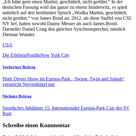
„Ich hätte gern einen Martini, geschüttelt, nicht gerührt.“ In der
deutschen Fassung wird das ganze zu einem Insiderwitz, es spielt
natürlich auf den berühmten Spruch „Wodka Martini, geschüttelt,
nicht gerührt.“ von James Bond an. 2012, als diese Staffel von CSI:
NY lief, hatten sowohl Danny Messer als auch James-Bond-
Darsteller Daniel Craig den gleichen Synchronsprecher, nämlich
Dietmar Wunder.
USA
Die ErlebnisPostille
New York City
Vorheriger Beitrag
High Divers Show im Europa-Park: „Swing, Twist and Splash“
verspricht Nervenkitzel pur
Nächster Beitrag
Sportliches Jubiläum: 15. Internationaler Europa-Park Cup des SV
Rust
Schreibe einen Kommentar