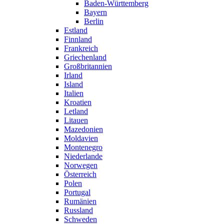
Baden-Württemberg
Bayern
Berlin
Estland
Finnland
Frankreich
Griechenland
Großbritannien
Irland
Island
Italien
Kroatien
Letland
Litauen
Mazedonien
Moldavien
Montenegro
Niederlande
Norwegen
Österreich
Polen
Portugal
Rumänien
Russland
Schweden