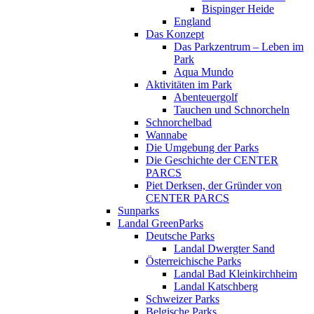
Bispinger Heide
England
Das Konzept
Das Parkzentrum – Leben im
Park
Aqua Mundo
Aktivitäten im Park
Abenteuergolf
Tauchen und Schnorcheln
Schnorchelbad
Wannabe
Die Umgebung der Parks
Die Geschichte der CENTER
PARCS
Piet Derksen, der Gründer von
CENTER PARCS
Sunparks
Landal GreenParks
Deutsche Parks
Landal Dwergter Sand
Österreichische Parks
Landal Bad Kleinkirchheim
Landal Katschberg
Schweizer Parks
Belgische Parks