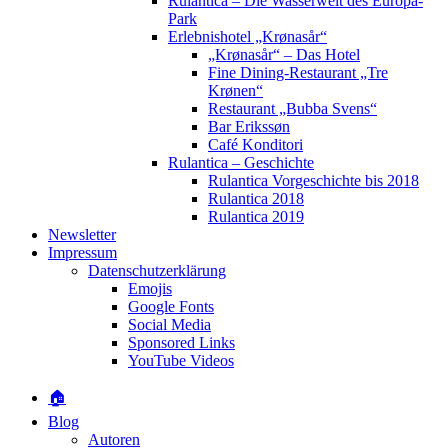
Rulantica – Die Wasserwelt des Europa-
Park
Erlebnishotel „Krønasår“
„Krønasår“ – Das Hotel
Fine Dining-Restaurant „Tre
Krønen“
Restaurant „Bubba Svens“
Bar Erikssøn
Café Konditori
Rulantica – Geschichte
Rulantica Vorgeschichte bis 2018
Rulantica 2018
Rulantica 2019
Newsletter
Impressum
Datenschutzerklärung
Emojis
Google Fonts
Social Media
Sponsored Links
YouTube Videos
🏠
Blog
Autoren