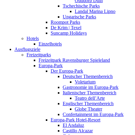
Ouddorp Duin
Tschechische Parks
Landal Marina Lipno
Ungarische Parks
Roompot Parks
De Krim | Texel
Suncamp Holidays
Hotels
Einzelhotels
Ausflugsziele
Freizeitparks
Freizeitpark Ravensburger Spieleland
Europa-Park
Der Europa-Park
Deutscher Themenbereich
Voletarium
Gastronomie im Europa-Park
Italienischer Themenbereich
Teatro dell’Arte
Englischer Themenbereich
Globe Theater
Confertainment im Europa-Park
Europa-Park Hotel-Resort
El Andaluz
Castillo Alcazar