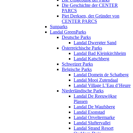
Die Geschichte der CENTER
PARCS
Piet Derksen, der Gründer von
CENTER PARCS
Sunparks
Landal GreenParks
Deutsche Parks
Landal Dwergter Sand
Österreichische Parks
Landal Bad Kleinkirchheim
Landal Katschberg
Schweizer Parks
Belgische Parks
Landal Domein de Schatberg
Landal Mooi Zutendaal
Landal Village L’Eau d’Heure
Niederländische Parks
Landal De Reeuwijkse
Plassen
Landal De Waufsberg
Landal Esonstad
Landal Orveltermarke
Landal Sluftervallei
Landal Strand Resort