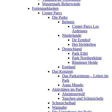
Wasserpark Belterwiede
Ferienparkketten
Center Parcs
Die Parks
Belgien
Center Parcs Les
Ardennes
Niederlande
De Eemhof
Het Heijderbos
Deutschland
Park Eifel
Park Nordseeküste
Bispinger Heide
England
Das Konzept
Das Parkzentrum – Leben im
Park
Aqua Mundo
Aktivitäten im Park
Abenteuergolf
Tauchen und Schnorcheln
Schnorchelbad
Wannabe
Die Umgebung der Parks