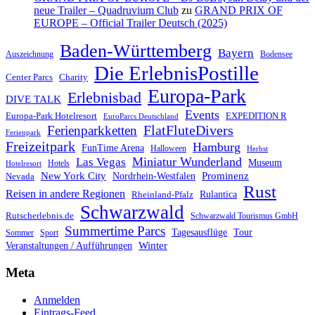
neue Trailer – Quadruvium Club
zu
GRAND PRIX OF
EUROPE – Official Trailer Deutsch (2025)
Baden-Württemberg
Bayern
Auszeichnung
Bodensee
Die ErlebnisPostille
Center Parcs
Charity
Europa-Park
Erlebnisbad
DIVE TALK
Events
Europa-Park Hotelresort
EXPEDITION R
EuroParcs Deutschland
FlatFluteDivers
Ferienparkketten
Ferienpark
Freizeitpark
Hamburg
FunTime Arena
Halloween
Herbst
Miniatur Wunderland
Las Vegas
Museum
Hotels
Hotelresort
Prominenz
New York City
Nordrhein-Westfalen
Nevada
Rust
Reisen in andere Regionen
Rulantica
Rheinland-Pfalz
Schwarzwald
Rutscherlebnis.de
Schwarzwald Tourismus GmbH
Summertime Parcs
Tagesausflüge
Tour
Sommer
Sport
Winter
Veranstaltungen / Aufführungen
Meta
Anmelden
Eintrags-Feed