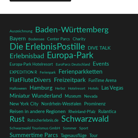
Baden-Württemberg
Auszeichnung
Bayern
Charity
Center Parcs
Bodensee
Die ErlebnisPostille
DIVE TALK
Europa-Park
Erlebnisbad
Events
Europa-Park Hotelresort
EuroParcs Deutschland
Ferienparkketten
EXPEDITION R
Ferienpark
FlatFluteDivers
Freizeitpark
FunTime Arena
Hamburg
Las Vegas
Halloween
Herbst
Hotelresort
Hotels
Miniatur Wunderland
Museum
Nevada
New York City
Prominenz
Nordrhein-Westfalen
Reisen in andere Regionen
Rulantica
Rheinland-Pfalz
Schwarzwald
Rust
Rutscherlebnis.de
Schwarzwald Tourismus GmbH
Sommer
Sport
Summertime Parcs
Tagesausflüge
Tour