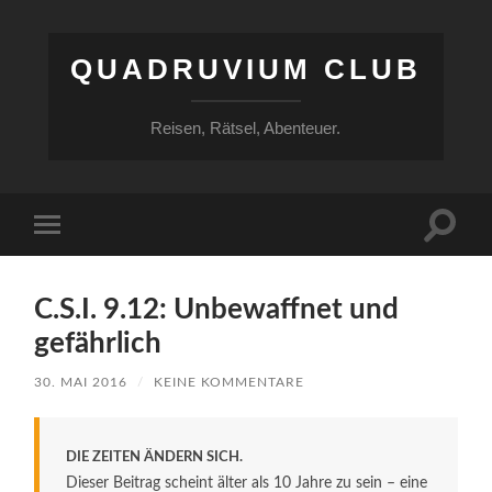
QUADRUVIUM CLUB
Reisen, Rätsel, Abenteuer.
Suchfe
Mobile-
ein-/a
Menü
ein-/ausblenden
C.S.I. 9.12: Unbewaffnet und
gefährlich
30. MAI 2016
/
KEINE KOMMENTARE
DIE ZEITEN ÄNDERN SICH.
Dieser Beitrag scheint älter als 10 Jahre zu sein – eine