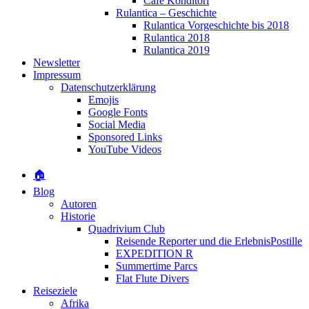
Café Konditori
Rulantica – Geschichte
Rulantica Vorgeschichte bis 2018
Rulantica 2018
Rulantica 2019
Newsletter
Impressum
Datenschutzerklärung
Emojis
Google Fonts
Social Media
Sponsored Links
YouTube Videos
🏠
Blog
Autoren
Historie
Quadrivium Club
Reisende Reporter und die ErlebnisPostille
EXPEDITION R
Summertime Parcs
Flat Flute Divers
Reiseziele
Afrika