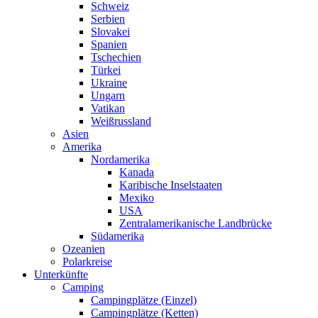
Schweiz
Serbien
Slovakei
Spanien
Tschechien
Türkei
Ukraine
Ungarn
Vatikan
Weißrussland
Asien
Amerika
Nordamerika
Kanada
Karibische Inselstaaten
Mexiko
USA
Zentralamerikanische Landbrücke
Südamerika
Ozeanien
Polarkreise
Unterkünfte
Camping
Campingplätze (Einzel)
Campingplätze (Ketten)