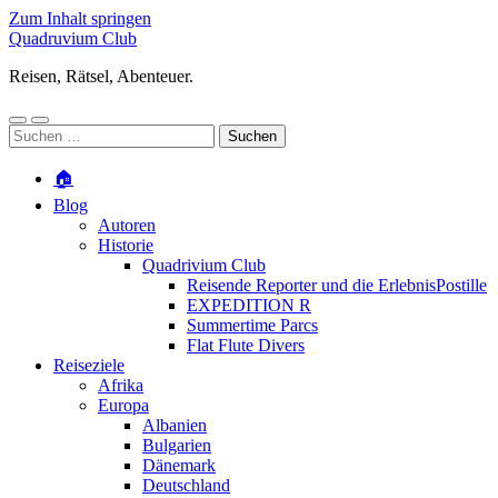
Zum Inhalt springen
Quadruvium Club
Reisen, Rätsel, Abenteuer.
Mobile-
Suchfeld
Suchen
Menü
ein-/ausblenden
nach:
ein-/ausblenden
🏠
Blog
Autoren
Historie
Quadrivium Club
Reisende Reporter und die ErlebnisPostille
EXPEDITION R
Summertime Parcs
Flat Flute Divers
Reiseziele
Afrika
Europa
Albanien
Bulgarien
Dänemark
Deutschland