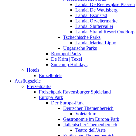
Landal De Reeuwijkse Plassen
Landal De Waufsberg
Landal Esonstad
Landal Orveltermarke
Landal Sluftervallei
Landal Strand Resort Ouddorp
Tschechische Parks
Landal Marina Lipno
Ungarische Parks
Roompot Parks
De Krim | Texel
Suncamp Holidays
Hotels
Einzelhotels
Ausflugsziele
Freizeitparks
Freizeitpark Ravensburger Spieleland
Europa-Park
Der Europa-Park
Deutscher Themenbereich
Voletarium
Gastronomie im Europa-Park
Italienischer Themenbereich
Teatro dell’Arte
Englischer Themenbereich