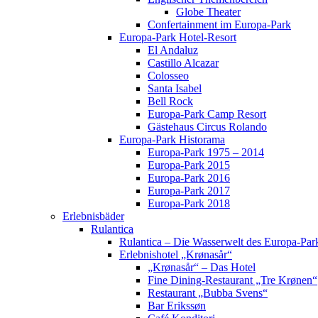
Globe Theater
Confertainment im Europa-Park
Europa-Park Hotel-Resort
El Andaluz
Castillo Alcazar
Colosseo
Santa Isabel
Bell Rock
Europa-Park Camp Resort
Gästehaus Circus Rolando
Europa-Park Historama
Europa-Park 1975 – 2014
Europa-Park 2015
Europa-Park 2016
Europa-Park 2017
Europa-Park 2018
Erlebnisbäder
Rulantica
Rulantica – Die Wasserwelt des Europa-Par
Erlebnishotel „Krønasår“
„Krønasår“ – Das Hotel
Fine Dining-Restaurant „Tre Krønen“
Restaurant „Bubba Svens“
Bar Erikssøn