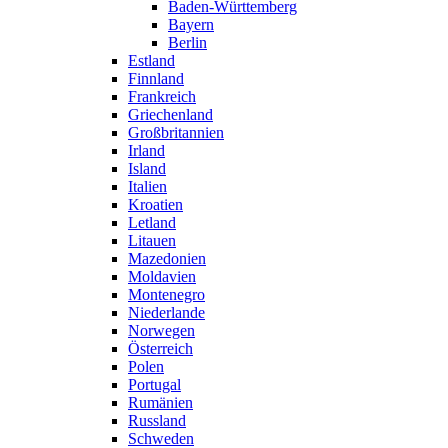
Baden-Württemberg
Bayern
Berlin
Estland
Finnland
Frankreich
Griechenland
Großbritannien
Irland
Island
Italien
Kroatien
Letland
Litauen
Mazedonien
Moldavien
Montenegro
Niederlande
Norwegen
Österreich
Polen
Portugal
Rumänien
Russland
Schweden