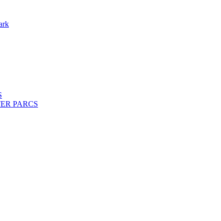
ark
S
ENTER PARCS