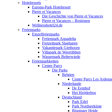
Hotelresorts
Europa-Park Hotelresort
Pierre et Vacances
Die Geschichte von Pierre et Vacances
Pierre et Vacances – Regionen
Wellnesshotel24.de
Ferienparks
Einzelferienparks
Ferienpark Aquadelta
Freizeitpark Slagharen
Vakantiepark Giethoorn
Villapark de Weerribben
Wasserpark Belterwiede
Ferienparkketten
Center Parcs
Die Parks
Belgien
Center Parcs Les Ardenn
Niederlande
De Eemhof
Het Heijderbos
Deutschland
Park Eifel
Park Nordseeküste
Bispinger Heide