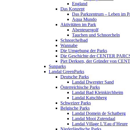
England
Das Konzept
Das Parkzentrum – Leben im P
Aqua Mundo
Aktivitäten im Park
Abenteuergolf
Tauchen und Schnorcheln
Schnorchelbad
Wannabe
Die Umgebung der Parks
Die Geschichte der CENTER PARC
Piet Derksen, der Gründer von C
Sunparks
Landal GreenParks
Deutsche Parks
Landal Dwergter Sand
Österreichische Parks
Landal Bad Kleinkirchheim
Landal Katschberg
Schweizer Parks
Belgische Parks
Landal Domein de Schatberg
Landal Mooi Zutendaal
Landal Village L’Eau d’Heure
Niederländische Parks