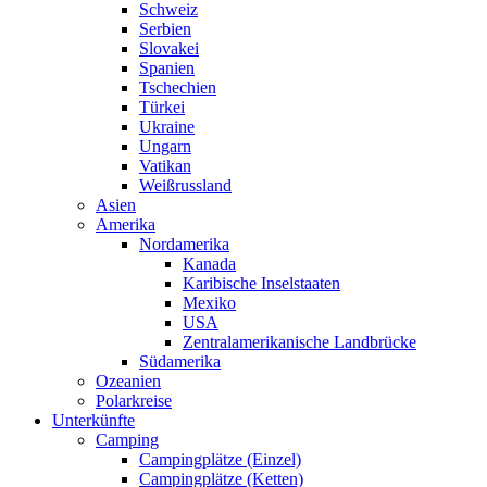
Schweiz
Serbien
Slovakei
Spanien
Tschechien
Türkei
Ukraine
Ungarn
Vatikan
Weißrussland
Asien
Amerika
Nordamerika
Kanada
Karibische Inselstaaten
Mexiko
USA
Zentralamerikanische Landbrücke
Südamerika
Ozeanien
Polarkreise
Unterkünfte
Camping
Campingplätze (Einzel)
Campingplätze (Ketten)