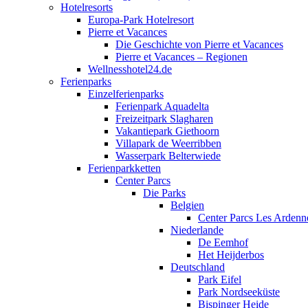
Hotelresorts
Europa-Park Hotelresort
Pierre et Vacances
Die Geschichte von Pierre et Vacances
Pierre et Vacances – Regionen
Wellnesshotel24.de
Ferienparks
Einzelferienparks
Ferienpark Aquadelta
Freizeitpark Slagharen
Vakantiepark Giethoorn
Villapark de Weerribben
Wasserpark Belterwiede
Ferienparkketten
Center Parcs
Die Parks
Belgien
Center Parcs Les Ardenn
Niederlande
De Eemhof
Het Heijderbos
Deutschland
Park Eifel
Park Nordseeküste
Bispinger Heide