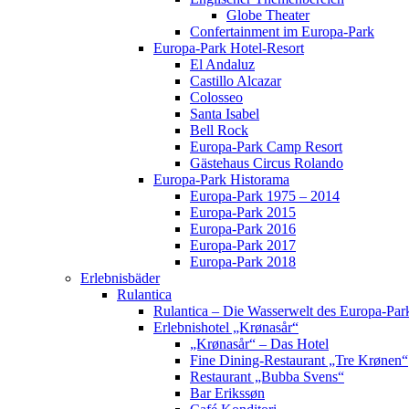
Globe Theater
Confertainment im Europa-Park
Europa-Park Hotel-Resort
El Andaluz
Castillo Alcazar
Colosseo
Santa Isabel
Bell Rock
Europa-Park Camp Resort
Gästehaus Circus Rolando
Europa-Park Historama
Europa-Park 1975 – 2014
Europa-Park 2015
Europa-Park 2016
Europa-Park 2017
Europa-Park 2018
Erlebnisbäder
Rulantica
Rulantica – Die Wasserwelt des Europa-Par
Erlebnishotel „Krønasår“
„Krønasår“ – Das Hotel
Fine Dining-Restaurant „Tre Krønen“
Restaurant „Bubba Svens“
Bar Erikssøn