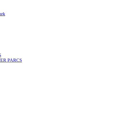
ark
S
ENTER PARCS