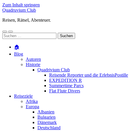
Zum Inhalt springen
Quadruvium Club
Reisen, Rätsel, Abenteuer.
Mobile-
Suchfeld
Suchen
Menü
ein-/ausblenden
nach:
ein-/ausblenden
🏠
Blog
Autoren
Historie
Quadrivium Club
Reisende Reporter und die ErlebnisPostille
EXPEDITION R
Summertime Parcs
Flat Flute Divers
Reiseziele
Afrika
Europa
Albanien
Bulgarien
Dänemark
Deutschland