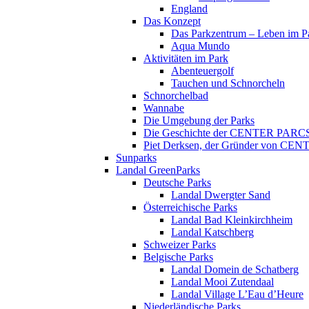
England
Das Konzept
Das Parkzentrum – Leben im P
Aqua Mundo
Aktivitäten im Park
Abenteuergolf
Tauchen und Schnorcheln
Schnorchelbad
Wannabe
Die Umgebung der Parks
Die Geschichte der CENTER PARC
Piet Derksen, der Gründer von C
Sunparks
Landal GreenParks
Deutsche Parks
Landal Dwergter Sand
Österreichische Parks
Landal Bad Kleinkirchheim
Landal Katschberg
Schweizer Parks
Belgische Parks
Landal Domein de Schatberg
Landal Mooi Zutendaal
Landal Village L’Eau d’Heure
Niederländische Parks