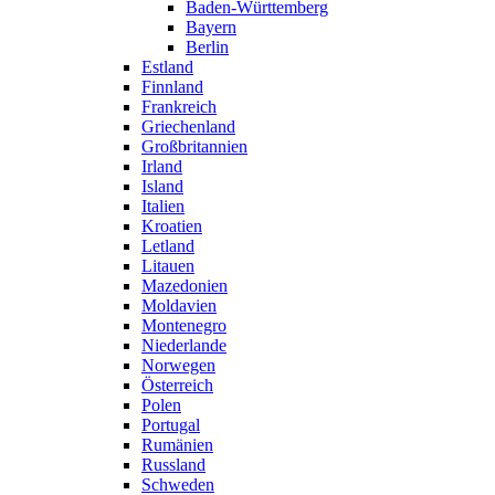
Baden-Württemberg
Bayern
Berlin
Estland
Finnland
Frankreich
Griechenland
Großbritannien
Irland
Island
Italien
Kroatien
Letland
Litauen
Mazedonien
Moldavien
Montenegro
Niederlande
Norwegen
Österreich
Polen
Portugal
Rumänien
Russland
Schweden