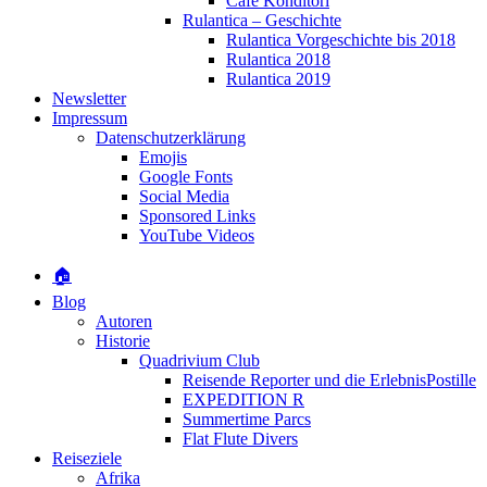
Café Konditori
Rulantica – Geschichte
Rulantica Vorgeschichte bis 2018
Rulantica 2018
Rulantica 2019
Newsletter
Impressum
Datenschutzerklärung
Emojis
Google Fonts
Social Media
Sponsored Links
YouTube Videos
🏠
Blog
Autoren
Historie
Quadrivium Club
Reisende Reporter und die ErlebnisPostille
EXPEDITION R
Summertime Parcs
Flat Flute Divers
Reiseziele
Afrika