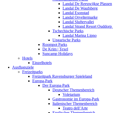
Landal De Reeuwijkse Plassen
Landal De Waufsberg
Landal Esonstad
Landal Orveltermarke
Landal Sluftervallei
Landal Strand Resort Ouddorp
Tschechische Parks
Landal Marina Lipno
Ungarische Parks
Roompot Parks
De Krim | Texel
Suncamp Holidays
Hotels
Einzelhotels
Ausflugsziele
Freizeitparks
Freizeitpark Ravensburger Spieleland
Europa-Park
Der Europa-Park
Deutscher Themenbereich
Voletarium
Gastronomie im Europa-Park
Italienischer Themenbereich
Teatro dell’Arte
Englischer Themenbereich