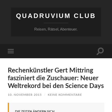
QUADRUVIUM CLUB
Reisen, Rätsel, Abenteuer.
Suchfe
Mobile-
ein-/a
Menü
ein-/ausblenden
Rechenkünstler Gert Mittring
fasziniert die Zuschauer: Neuer
Weltrekord bei den Science Days
10. NOVEMBER 2015
/
KEINE KOMMENTARE
DIE ZEITEN ÄNDERN SICH.