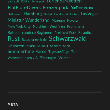
Ferienparkketten
EXPEDITION R
Ferienpark
FlatFluteDivers
Freizeitpark
FunTime Arena
Hamburg
Las Vegas
Halloween
Herbst
Hotelresort
Hotels
Miniatur Wunderland
Museum
Nevada
New York City
Prominenz
Nordrhein-Westfalen
Reisen in andere Regionen
Rulantica
Rheinland-Pfalz
Schwarzwald
Rust
Rutscherlebnis.de
Schwarzwald Tourismus GmbH
Sommer
Sport
Summertime Parcs
Tagesausflüge
Tour
Winter
Veranstaltungen / Aufführungen
META