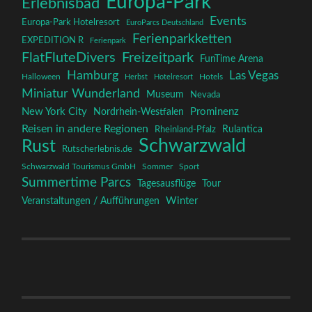
Europa-Park
Erlebnisbad
Events
Europa-Park Hotelresort
EuroParcs Deutschland
Ferienparkketten
EXPEDITION R
Ferienpark
FlatFluteDivers
Freizeitpark
FunTime Arena
Hamburg
Las Vegas
Halloween
Herbst
Hotelresort
Hotels
Miniatur Wunderland
Museum
Nevada
New York City
Prominenz
Nordrhein-Westfalen
Reisen in andere Regionen
Rulantica
Rheinland-Pfalz
Schwarzwald
Rust
Rutscherlebnis.de
Schwarzwald Tourismus GmbH
Sommer
Sport
Summertime Parcs
Tagesausflüge
Tour
Winter
Veranstaltungen / Aufführungen