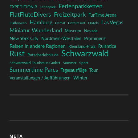
Ferienparkketten
EXPEDITION R
Ferienpark
FlatFluteDivers
Freizeitpark
FunTime Arena
Hamburg
Las Vegas
Halloween
Herbst
Hotelresort
Hotels
Miniatur Wunderland
Museum
Nevada
New York City
Prominenz
Nordrhein-Westfalen
Reisen in andere Regionen
Rulantica
Rheinland-Pfalz
Schwarzwald
Rust
Rutscherlebnis.de
Schwarzwald Tourismus GmbH
Sommer
Sport
Summertime Parcs
Tagesausflüge
Tour
Winter
Veranstaltungen / Aufführungen
META