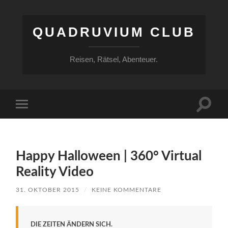
QUADRUVIUM CLUB
Reisen, Rätsel, Abenteuer.
Suchfe
Mobile-
ein-/a
Menü
ein-/ausblenden
Happy Halloween | 360° Virtual
Reality Video
31. OKTOBER 2015
/
KEINE KOMMENTARE
DIE ZEITEN ÄNDERN SICH.