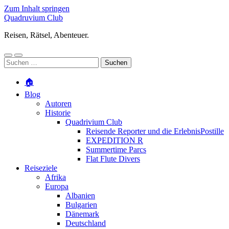
Zum Inhalt springen
Quadruvium Club
Reisen, Rätsel, Abenteuer.
Mobile-
Suchfeld
Suchen
Menü
ein-/ausblenden
nach:
ein-/ausblenden
🏠
Blog
Autoren
Historie
Quadrivium Club
Reisende Reporter und die ErlebnisPostille
EXPEDITION R
Summertime Parcs
Flat Flute Divers
Reiseziele
Afrika
Europa
Albanien
Bulgarien
Dänemark
Deutschland