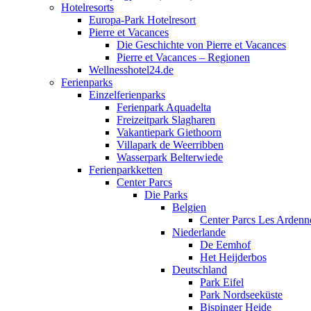
Hotelresorts
Europa-Park Hotelresort
Pierre et Vacances
Die Geschichte von Pierre et Vacances
Pierre et Vacances – Regionen
Wellnesshotel24.de
Ferienparks
Einzelferienparks
Ferienpark Aquadelta
Freizeitpark Slagharen
Vakantiepark Giethoorn
Villapark de Weerribben
Wasserpark Belterwiede
Ferienparkketten
Center Parcs
Die Parks
Belgien
Center Parcs Les Ardenn
Niederlande
De Eemhof
Het Heijderbos
Deutschland
Park Eifel
Park Nordseeküste
Bispinger Heide