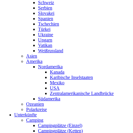
Schweiz
Serbien
Slovakei
Spanien
Tschechien
Türkei
Ukraine
Ungarn
Vatikan
Weißrussland
Asien
Amerika
Nordamerika
Kanada
Karibische Inselstaaten
Mexiko
USA
Zentralamerikanische Landbrücke
Südamerika
Ozeanien
Polarkreise
Unterkünfte
Camping
Campingplätze (Einzel)
Campingplätze (Ketten)