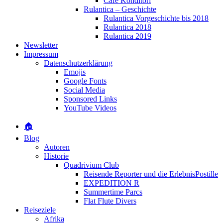
Café Konditori
Rulantica – Geschichte
Rulantica Vorgeschichte bis 2018
Rulantica 2018
Rulantica 2019
Newsletter
Impressum
Datenschutzerklärung
Emojis
Google Fonts
Social Media
Sponsored Links
YouTube Videos
🏠
Blog
Autoren
Historie
Quadrivium Club
Reisende Reporter und die ErlebnisPostille
EXPEDITION R
Summertime Parcs
Flat Flute Divers
Reiseziele
Afrika