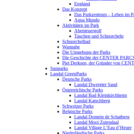
England
Das Konzept
Das Parkzentrum – Leben im P
Aqua Mundo
Aktivitäten im Park
Abenteuergolf
Tauchen und Schnorcheln
Schnorchelbad
Wannabe
Die Umgebung der Parks
Die Geschichte der CENTER PARC
Piet Derksen, der Gründer von C
Sunparks
Landal GreenParks
Deutsche Parks
Landal Dwergter Sand
Österreichische Parks
Landal Bad Kleinkirchheim
Landal Katschberg
Schweizer Parks
Belgische Parks
Landal Domein de Schatberg
Landal Mooi Zutendaal
Landal Village L’Eau d’Heure
Niederländische Parks