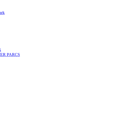
ark
S
ENTER PARCS