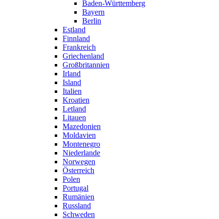
Baden-Württemberg
Bayern
Berlin
Estland
Finnland
Frankreich
Griechenland
Großbritannien
Irland
Island
Italien
Kroatien
Letland
Litauen
Mazedonien
Moldavien
Montenegro
Niederlande
Norwegen
Österreich
Polen
Portugal
Rumänien
Russland
Schweden