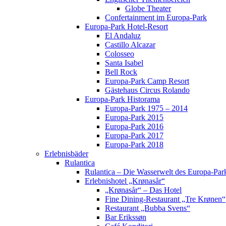
Globe Theater
Confertainment im Europa-Park
Europa-Park Hotel-Resort
El Andaluz
Castillo Alcazar
Colosseo
Santa Isabel
Bell Rock
Europa-Park Camp Resort
Gästehaus Circus Rolando
Europa-Park Historama
Europa-Park 1975 – 2014
Europa-Park 2015
Europa-Park 2016
Europa-Park 2017
Europa-Park 2018
Erlebnisbäder
Rulantica
Rulantica – Die Wasserwelt des Europa-Par
Erlebnishotel „Krønasår“
„Krønasår“ – Das Hotel
Fine Dining-Restaurant „Tre Krønen“
Restaurant „Bubba Svens“
Bar Erikssøn