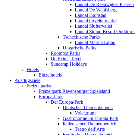
Landal De Reeuwijkse Plassen
Landal De Waufsberg
Landal Esonstad
Landal Orveltermarke
Landal Sluftervallei
Landal Strand Resort Ouddorp
Tschechische Parks
Landal Marina Lipno
Ungarische Parks
Roompot Parks
De Krim | Texel
Suncamp Holidays
Hotels
Einzelhotels
Ausflugsziele
Freizeitparks
Freizeitpark Ravensburger Spieleland
Europa-Park
Der Europa-Park
Deutscher Themenbereich
Voletarium
Gastronomie im Europa-Park
Italienischer Themenbereich
Teatro dell’Arte
Englischer Themenbereich